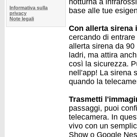
notturna a infraross
Informativa sulla
base alle tue esige
privacy
Note legali
Con allerta sirena 
cercando di entrare
allerta sirena da 90
ladri, ma attira anc
così la sicurezza. 
nell'app! La sirena
quando la telecame
Trasmetti l'immag
passaggi, puoi conf
telecamera. In ques
vivo con un sempli
Show o Google Nes