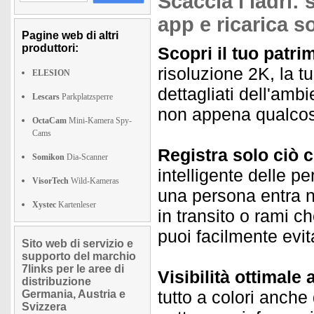
Scaccia i ladri: 
app e ricarica s
Pagine web di altri
produttori:
Scopri il tuo patr
risoluzione 2K, la t
ELESION
dettagliati dell'amb
Lescars
Parkplatzsperre
non appena qualcosa
OctaCam
Mini-Kamera Spy-
Cams
Registra solo ciò c
Somikon
Dia-Scanner
intelligente delle p
VisorTech
Wild-Kameras
una persona entra ne
Xystec
Kartenleser
in transito o rami 
puoi facilmente evita
Sito web di servizio e
supporto del marchio
7links per le aree di
Visibilità ottimale 
distribuzione
tutto a colori anche
Germania, Austria e
Svizzera