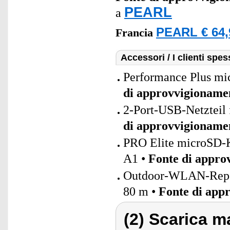
PEARL
a
PEARL € 64,
Francia
Accessori / I clienti sp
Performance Plus mi
di approvvigioname
2-Port-USB-Netzteil 
di approvvigioname
PRO Elite microSD-K
A1 •
Fonte di appro
Outdoor-WLAN-Repeat
80 m •
Fonte di app
(2) Scarica ma