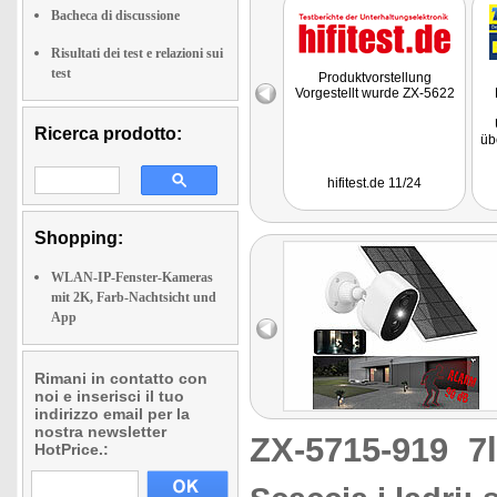
Bacheca di discussione
Risultati dei test e relazioni sui
test
Produktvorstellung
Vorgestellt wurde ZX-5622
Ricerca prodotto:
üb
Bi
hifitest.de 11/24
Shopping:
WLAN-IP-Fenster-Kameras
Si
mit 2K, Farb-Nachtsicht und
Di
App
di
w
S
Rimani in contatto con
Vo
noi e inserisci il tuo
indirizzo email per la
nostra newsletter
ZX-5715-919
7
HotPrice.: