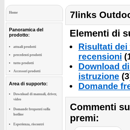
7links Outdo
Home
Panoramica del
Elementi di s
prodotto:
Risultati dei
attuali prodotti
recensioni
(
precedenti prodotti
tutto prodotti
Download di 
Accessori prodotti
istruzione
(3
Area di supporto:
Domande fre
Download di manuali, driver,
video
Commenti sull
Domande frequenti sulla
hotline
premi:
Esperienza, riscontri