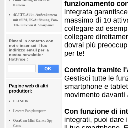
Full-HD-Kugelschreiber-
funzionamento cont
Kamera
integrata garantisce
4G/LTE-Akku-Außenkamera
massimo di 10 attiva
mit eSIM, 2K-Auflösung, Pan-
Tilt-Funktion & Solarpanel
collegare ad esemp
collegare direttame
Rimani in contatto con
dovrai più preoccupa
noi e inserisci il tuo
indirizzo email per la
per te!
nostra newsletter
HotPrice.:
Controlla tramite l
Gestisci tutte le fun
smartphone e tablet
Pagine web di altri
produttori:
movimento davanti a
ELESION
Con funzione di in
Lescars
Parkplatzsperre
integrati, puoi dare 
OctaCam
Mini-Kamera Spy-
Cams
il tuo smartphone. E