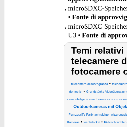
microSDXC-Speicherk
•
Fonte di approvvi
microSDXC-Speicherk
U3 •
Fonte di appro
Temi relativi
telecamere d
fotocamere 
•
telecamere di sorveglianza
telecamere
•
domestici
Grundstücke Videoüberwachu
case intelligenti smarthomes sicurezza case
Outdoorkameras mit Objek
Fernzugriffe Farbnachtsichten witterungsb
•
•
Kameras
löschdeckel
IR-Nachtsichten