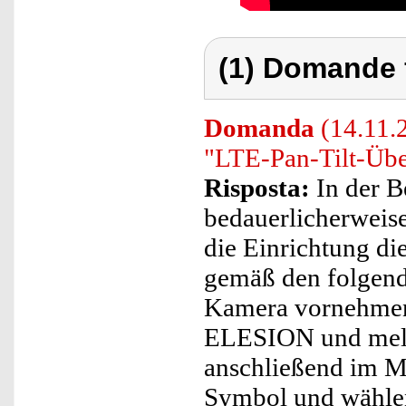
(1) Domande 
Domanda
(14.11.
"LTE-Pan-Tilt-Üb
Risposta:
In der B
bedauerlicherweis
die Einrichtung di
gemäß den folgend
Kamera vornehmen 
ELESION und melde
anschließend im M
Symbol und wählen 