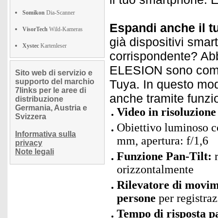
Somikon
Dia-Scanner
Espandi anche il t
VisorTech
Wild-Kameras
già dispositivi smar
Xystec
Kartenleser
corrispondente? Abbi
ELESION sono compat
Sito web di servizio e
supporto del marchio
Tuya. In questo modo
7links per le aree di
anche tramite funzi
distribuzione
Germania, Austria e
Video in risoluzione
Svizzera
Obiettivo luminoso co
Informativa sulla
mm, apertura: f/1,6
privacy
Note legali
Funzione Pan-Tilt:
r
orizzontalmente
Rilevatore di movim
persone
per registraz
Tempo di risposta p