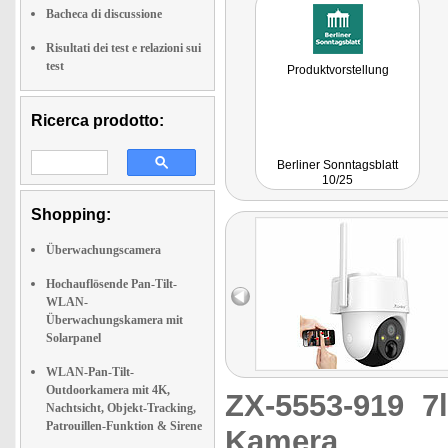
Bacheca di discussione
Risultati dei test e relazioni sui
test
Produktvorstellung
Ricerca prodotto:
Berliner Sonntagsblatt
10/25
Shopping:
Überwachungscamera
Hochauflösende Pan-Tilt-
WLAN-
Überwachungskamera mit
Solarpanel
WLAN-Pan-Tilt-
Outdoorkamera mit 4K,
ZX-5553-919
7
Nachtsicht, Objekt-Tracking,
Patrouillen-Funktion & Sirene
Kamera