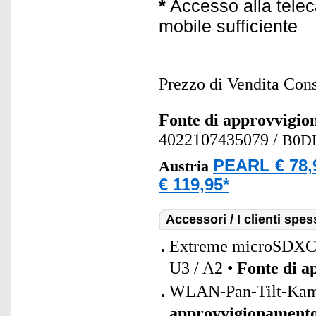
*
Accesso alla teleca
mobile sufficiente
Prezzo di Vendita Cons
Fonte di approvvigi
4022107435079
/
B0D
PEARL € 78,
Austria
€ 119,95*
Accessori / I clienti sp
Extreme microSDXC
U3 / A2 •
Fonte di 
WLAN-Pan-Tilt-Kamer
approvvigionament