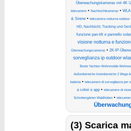
Überwachungskameras mit 4K U
•
•
WLAN
telecamere
Nachtsichtkameras
•
& Sirene
telecamera notturna outdoor
HD, Nachtsicht, Tracking und Ge
funzione pan-tilt e pannello sola
visione notturna e funzio
•
2K-IP-Überw
Überwachungscameras
sorveglianza ip outdoor wlan
Boote Yachten Wohnmobile Wohnwa
Außenbereiche Innenbereiche 2 Wege Au
•
batteria
telecamere di sorveglianza per es
•
a colori e app
telecamere di visio
•
Schrebergärten Waldhütten
telecamer
Überwachung
(3) Scarica ma