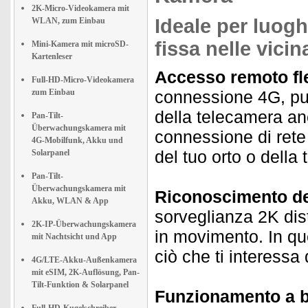
2K-Micro-Videokamera mit
Ideale per luogh
WLAN, zum Einbau
fissa nelle vici
Mini-Kamera mit microSD-
Kartenleser
Accesso remoto fle
Full-HD-Micro-Videokamera
zum Einbau
connessione 4G, puo
della telecamera an
Pan-Tilt-
Überwachungskamera mit
connessione di rete 
4G-Mobilfunk, Akku und
del tuo orto o della 
Solarpanel
Pan-Tilt-
Überwachungskamera mit
Riconoscimento de
Akku, WLAN & App
sorveglianza 2K dist
2K-IP-Überwachungskamera
in movimento. In qu
mit Nachtsicht und App
ciò che ti interess
4G/LTE-Akku-Außenkamera
mit eSIM, 2K-Auflösung, Pan-
Tilt-Funktion & Solarpanel
Funzionamento a ba