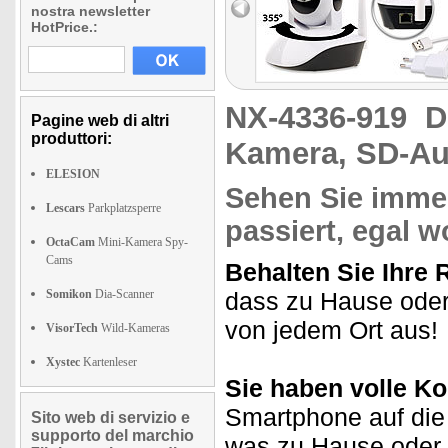
nostra newsletter
HotPrice.:
NX-4336-919
D
Pagine web di altri
produttori:
Kamera, SD-A
ELESION
Sehen Sie immer
Lescars
Parkplatzsperre
passiert, egal w
OctaCam
Mini-Kamera Spy-
Cams
Behalten Sie Ihre 
Somikon
Dia-Scanner
dass zu Hause oder 
von jedem Ort aus!
VisorTech
Wild-Kameras
Xystec
Kartenleser
Sie haben volle Ko
Smartphone auf die
Sito web di servizio e
supporto del marchio
was zu Hause oder 