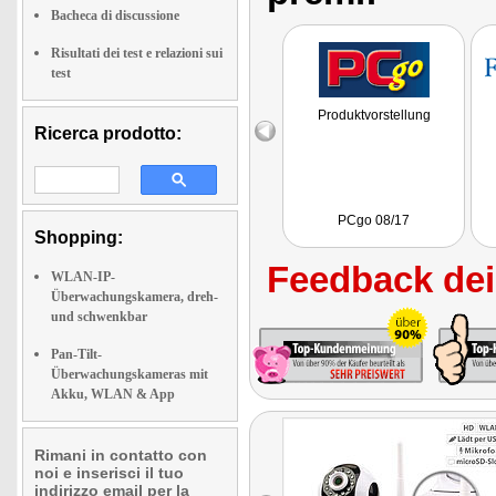
Bacheca di discussione
Risultati dei test e relazioni sui
test
Produktvorstellung
Ricerca prodotto:
PCgo 08/17
Shopping:
Feedback dei 
WLAN-IP-
Überwachungskamera, dreh-
und schwenkbar
Pan-Tilt-
Überwachungskameras mit
Akku, WLAN & App
Rimani in contatto con
noi e inserisci il tuo
indirizzo email per la