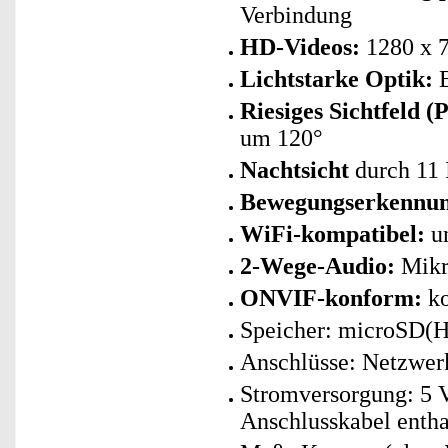
Verbindung
HD-Videos:
1280 x 7
Lichtstarke Optik:
B
Riesiges Sichtfeld (P
um 120°
Nachtsicht
durch 11 
Bewegungserkennun
WiFi-kompatibel:
un
2-Wege-Audio:
Mikro
ONVIF-konform:
ko
Speicher: microSD(HC
Anschlüsse: Netzwer
Stromversorgung: 5 V
Anschlusskabel entha