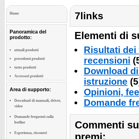
7links
Home
Panoramica del
Elementi di s
prodotto:
Risultati dei
attuali prodotti
recensioni
(
precedenti prodotti
tutto prodotti
Download di 
Accessori prodotti
istruzione
(5
Area di supporto:
Opinioni, fe
Domande fre
Download di manuali, driver,
video
Domande frequenti sulla
Commenti sull
hotline
Esperienza, riscontri
premi: