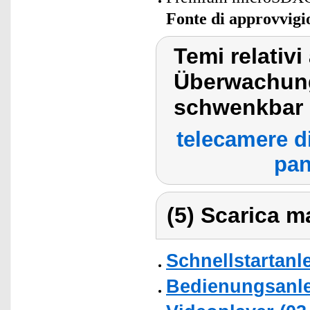
Fonte di approvvig
Temi relativ
Überwachung
schwenkbar
telecamere d
pan
(5) Scarica ma
Schnellstartanl
Bedienungsanlei