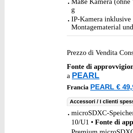
Maße Kamera (ohne W
g
IP-Kamera inklusive 
Montagematerial und
Prezzo di Vendita Cons
Fonte di approvvigi
PEARL
a
PEARL € 49,
Francia
Accessori / I clienti sp
microSDXC-Speicherk
10/U1 •
Fonte di ap
Premium microSDXC-S