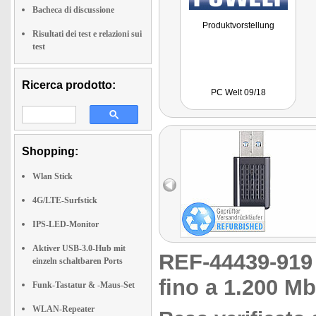
Bacheca di discussione
Produktvorstellung
Risultati dei test e relazioni sui
test
Ricerca prodotto:
PC Welt 09/18
Shopping:
Wlan Stick
4G/LTE-Surfstick
IPS-LED-Monitor
Aktiver USB-3.0-Hub mit
REF-44439-91
einzeln schaltbaren Ports
fino a 1.200 Mb
Funk-Tastatur & -Maus-Set
WLAN-Repeater