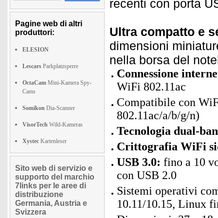
recenti con porta U
Pagine web di altri
Ultra compatto e s
produttori:
dimensioni miniatur
ELESION
nella borsa del not
Lescars
Parkplatzsperre
Connessione internet
OctaCam
Mini-Kamera Spy-
WiFi 802.11ac
Cams
Compatibile con WiFi
Somikon
Dia-Scanner
802.11ac/a/b/g/n)
VisorTech
Wild-Kameras
Tecnologia dual-ba
Xystec
Kartenleser
Crittografia WiFi s
USB 3.0:
fino a 10 vo
Sito web di servizio e
con USB 2.0
supporto del marchio
7links per le aree di
Sistemi operativi co
distribuzione
10.11/10.15, Linux fi
Germania, Austria e
Svizzera