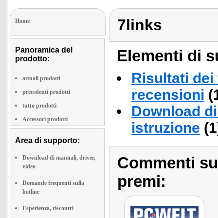
7links
Home
Panoramica del
Elementi di s
prodotto:
Risultati dei
attuali prodotti
recensioni
(
precedenti prodotti
tutto prodotti
Download di 
Accessori prodotti
istruzione
(1
Area di supporto:
Commenti sull
Download di manuali, driver,
video
premi:
Domande frequenti sulla
hotline
Esperienza, riscontri