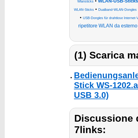
•
WLAN-USB-Sticks
Wlansticks
•
WLAN-Sticks
Dualband-WLAN-Dongles
•
USB-Dongles für drahtlose Internet
ripetitore WLAN da esterno
(1) Scarica ma
Bedienungsanle
Stick WS-1202.ac
USB 3.0)
Discussione d
7links: