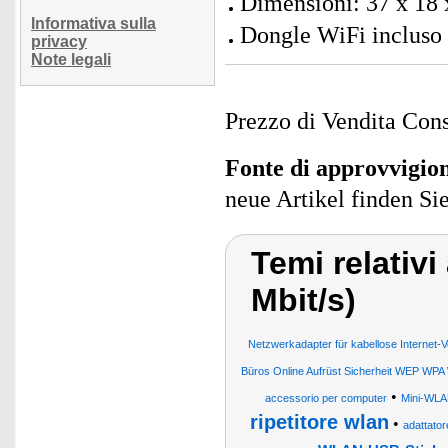
Dimensioni: 37 x 18 
Informativa sulla
Dongle WiFi incluso 
privacy
Note legali
Prezzo di Vendita Cons
Fonte di approvvigi
neue Artikel finden Si
Temi relativ
Mbit/s)
Netzwerkadapter für kabellose Internet-
Büros Online Aufrüst Sicherheit WEP WPA
•
accessorio per computer
Mini-WLA
ripetitore wlan
•
adattator