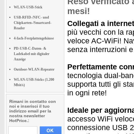
Reso verificato 
WLAN-USB-Stick
mesi!
USB-RFID-/NFC- und
Collegati a internet
Chipkarten-/Smartcard-
Reader
più vecchi con la r
4-fach-Festplattengehäuse
veloce AC-WiFi! Nav
senza interruzioni e
PD-USB-C-Daten- &
Ladekabel mit digitaler
Anzeige
Perfettamente conn
Outdoor-WLAN-Repeater
tecnologia dual-band
WLAN-USB-Sticks (1.200
supporta tutti gli s
Mbit/s)
in ogni rete!
Rimani in contatto con
noi e inserisci il tuo
Ideale per aggiorna
indirizzo email per la
nostra newsletter
accesso WiFi veloce
HotPrice.:
connessione USB 2.0.