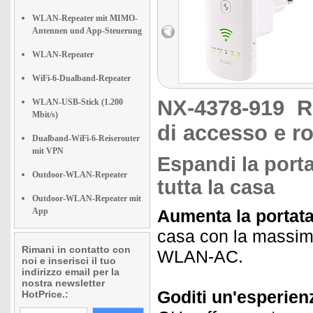
WLAN-Repeater mit MIMO-
Antennen und App-Steuerung
WLAN-Repeater
WiFi-6-Dualband-Repeater
NX-4378-919
R
WLAN-USB-Stick (1.200
Mbit/s)
di accesso e ro
Dualband-WiFi-6-Reiserouter
mit VPN
Espandi la port
Outdoor-WLAN-Repeater
tutta la casa
Outdoor-WLAN-Repeater mit
App
Aumenta la portata
casa con la massima 
Rimani in contatto con
WLAN-AC.
noi e inserisci il tuo
indirizzo email per la
nostra newsletter
Goditi un'esperienz
HotPrice.: