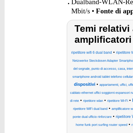
Dualband-WLAN-Repe
Mbit/s •
Fonte di ap
Temi relativi 
amplificator
•
ripetitore wifi 6 dual band
ripetitore
Netzwerke Steckdosen Adapter Smartpho
del segnale, punto di accesso, casa, int
smartphone android tablet telefono cellula
•
dispositivi
appartamenti, uffici, uff
cablato ethernet uffici soggiorni espansori n
•
•
•
di rete
ripetitore wlan
ripetitore Wi-Fi
•
ripetitore WiFi dual band
amplificatore wi
•
ripetitor
ponte dual ufficio rinforzare
•
home funk port surfing router speed
r