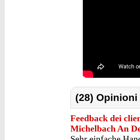
(28) Opinioni 
Feedback dei clien
Michelbach An De
Sehr einfache Han