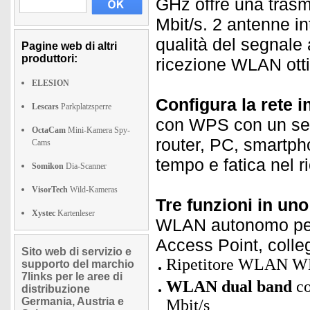
GHz offre una trasmi
Mbit/s. 2 antenne in
qualità del segnale
Pagine web di altri
produttori:
ricezione WLAN otti
ELESION
Configura la rete i
Lescars
Parkplatzsperre
con WPS con un semp
OctaCam
Mini-Kamera Spy-
router, PC, smartpho
Cams
tempo e fatica nel r
Somikon
Dia-Scanner
VisorTech
Wild-Kameras
Tre funzioni in uno
Xystec
Kartenleser
WLAN autonomo per
Access Point, colleg
Sito web di servizio e
Ripetitore WLAN WLR
supporto del marchio
7links per le aree di
WLAN dual band
co
distribuzione
Germania, Austria e
Mbit/s