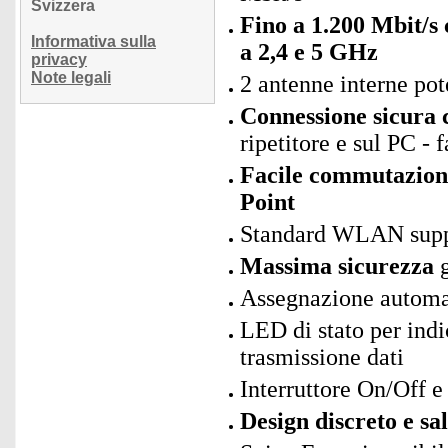
Svizzera
Fino a 1.200 Mbit/s 
Informativa sulla
a 2,4 e 5 GHz
privacy
Note legali
2 antenne interne pot
Connessione sicura 
ripetitore e sul PC - f
Facile commutazione 
Point
Standard WLAN suppo
Massima sicurezza
g
Assegnazione automa
LED di stato per indi
trasmissione dati
Interruttore On/Off e 
Design discreto e sa