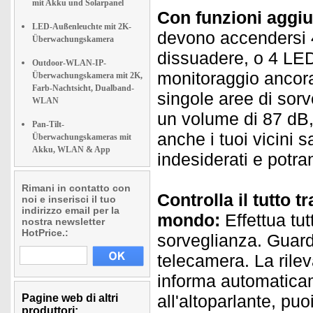
mit Akku und Solarpanel
Con funzioni aggiun
LED-Außenleuchte mit 2K-
devono accendersi 
Überwachungskamera
dissuadere, o 4 LED 
Outdoor-WLAN-IP-
monitoraggio ancora 
Überwachungskamera mit 2K,
Farb-Nachtsicht, Dualband-
singole aree di sorv
WLAN
un volume di 87 dB,
Pan-Tilt-
anche i tuoi vicini 
Überwachungskameras mit
Akku, WLAN & App
indesiderati e potr
Rimani in contatto con
Controlla il tutto
noi e inserisci il tuo
indirizzo email per la
mondo:
Effettua tut
nostra newsletter
HotPrice.:
sorveglianza. Guard
telecamera. La rile
informa automaticam
all'altoparlante, pu
Pagine web di altri
produttori: