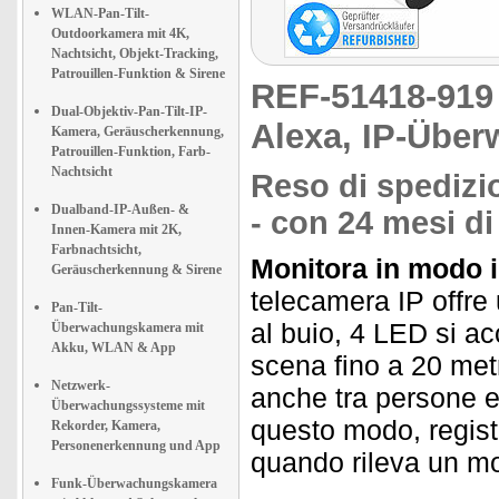
WLAN-Pan-Tilt-
Outdoorkamera mit 4K,
Nachtsicht, Objekt-Tracking,
Patrouillen-Funktion & Sirene
REF-51418-91
Dual-Objektiv-Pan-Tilt-IP-
Alexa, IP-Üb
Kamera, Geräuscherkennung,
Patrouillen-Funktion, Farb-
Nachtsicht
Reso di spedizio
Dualband-IP-Außen- &
- con 24 mesi di
Innen-Kamera mit 2K,
Farbnachtsicht,
Monitora in modo in
Geräuscherkennung & Sirene
telecamera IP offre 
Pan-Tilt-
al buio, 4 LED si a
Überwachungskamera mit
Akku, WLAN & App
scena fino a 20 metr
Netzwerk-
anche tra persone e 
Überwachungssysteme mit
questo modo, regist
Rekorder, Kamera,
Personenerkennung und App
quando rileva un m
Funk-Überwachungskamera