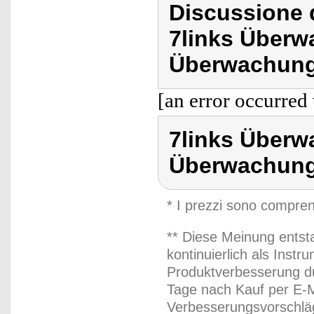
Discussione d
7links Überw
Überwachun
[an error occurred 
7links Überw
Überwachun
* I prezzi sono compren
** Diese Meinung entst
kontinuierlich als Inst
Produktverbesserung du
Tage nach Kauf per E-M
Verbesserungsvorschläg