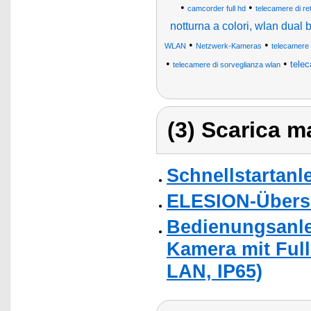
•
•
camcorder full hd
telecamere di re
notturna a colori, wlan dual 
•
•
WLAN
Netzwerk-Kameras
telecamere 
•
•
telec
telecamere di sorveglianza wlan
(3) Scarica ma
Schnellstartanl
ELESION-Übers
Bedienungsanle
Kamera mit Full
LAN, IP65)