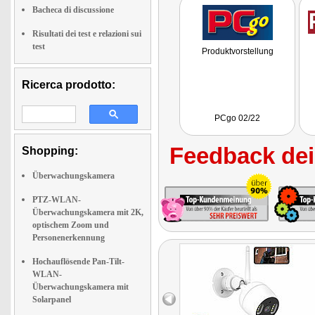
Bacheca di discussione
Risultati dei test e relazioni sui
test
Produktvorstellung
Ricerca prodotto:
PCgo 02/22
Feedback dei 
Shopping:
Überwachungskamera
PTZ-WLAN-
Überwachungskamera mit 2K,
optischem Zoom und
Personenerkennung
Hochauflösende Pan-Tilt-
WLAN-
Überwachungskamera mit
Solarpanel