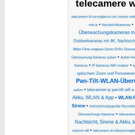
telecamere w
telecamere di sorveglianza con visione nott
•
•
rete ip
Nachtsichtkameras
Überwachungskameras mit
Outdoorkameras mit 4K, Nachtsicht,
Bilder Filme neigbare Dome DVRs Über
•
Überwachung Kameras außen
Außen-Ka
•
•
Kameras
IP-Kameras WiFi outdoor
t
optischem Zoom und Personene
Pan-Tilt-WLAN-Über
•
telecamere ip pan-tilt wifi 
außen
Akku, WLAN & App
•
WLAN-Pa
•
Sirene
Aufzeichnungsgeräte Recorde
•
Überwachungs-Kameras
telecamere
Nachtsicht, Sirene & Akku,
•
esterne wifi
telecamere di videosorvegli