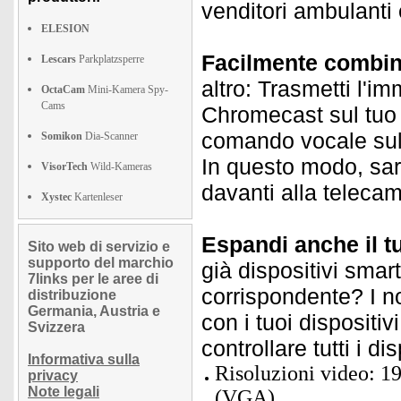
venditori ambulanti e
ELESION
Facilmente combina
Lescars
Parkplatzsperre
altro: Trasmetti l'i
OctaCam
Mini-Kamera Spy-
Cams
Chromecast sul tuo 
comando vocale sul
Somikon
Dia-Scanner
In questo modo, sa
VisorTech
Wild-Kameras
davanti alla teleca
Xystec
Kartenleser
Espandi anche il t
Sito web di servizio e
supporto del marchio
già dispositivi smar
7links per le aree di
corrispondente? I n
distribuzione
Germania, Austria e
con i tuoi dispositi
Svizzera
controllare tutti i di
Informativa sulla
Risoluzioni video: 19
privacy
Note legali
(VGA)