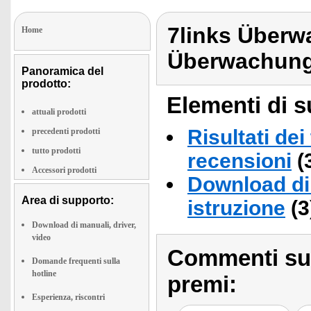
7links Überw
Home
Überwachun
Panoramica del
prodotto:
Elementi di s
attuali prodotti
Risultati dei
precedenti prodotti
tutto prodotti
recensioni
(
Accessori prodotti
Download di 
Area di supporto:
istruzione
(3
Download di manuali, driver,
video
Commenti sull
Domande frequenti sulla
hotline
premi:
Esperienza, riscontri