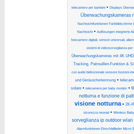
•
telecamere per bambini
Displays Überwa
Überwachungskameras m
Nachtsichtfunktionen Farbbildschirme 
•
Nachtsicht
Auflösungen integrierte 
fotocamere digitali, sensori universali, allar
sistemi di videosorveglianza per
Überwachungskameras mit 4K UHD,
Tracking, Patrouillen-Funktion & S
con audio bidirezionale sensore funzioni int
•
telecame
und Geräuscherkennung
•
•
t
solare
telecamera per baby monitor
notturna e funzione di pa
visione notturna
•
2K-I
•
sicurezza neonati
Wireless Baby
sorveglianza ip outdoor wlan 
Alarmfunktionen Einschlaflieder Micro