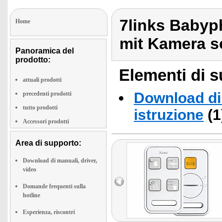
7links Babyp
Home
mit Kamera 
Panoramica del
prodotto:
Elementi di s
attuali prodotti
Download di 
precedenti prodotti
tutto prodotti
istruzione
(1
Accessori prodotti
Area di supporto:
Download di manuali, driver,
video
Domande frequenti sulla
hotline
Esperienza, riscontri