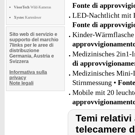
Fonte di approvvig
VisorTech
Wild-Kameras
LED-Nachtlicht mit 
Xystec
Kartenleser
Fonte di approvvig
Kinder-Wärmflasche 
Sito web di servizio e
supporto del marchio
approvvigionament
7links per le aree di
distribuzione
Medizinisches 2in1-
Germania, Austria e
Svizzera
di approvvigioname
Medizinisches Mini-I
Informativa sulla
privacy
Stirnmessung •
Fonte
Note legali
Mobile mit 20 leucht
approvvigionament
Temi relativi
telecamere d