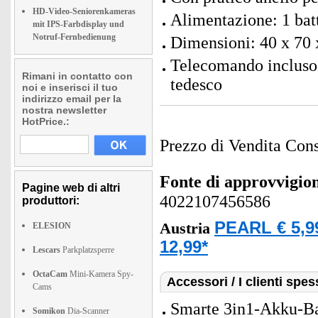
HD-Video-Seniorenkameras
Alimentazione: 1 batt
mit IPS-Farbdisplay und
Notruf-Fernbedienung
Dimensioni: 40 x 70 
Telecomando incluso b
Rimani in contatto con
tedesco
noi e inserisci il tuo
indirizzo email per la
nostra newsletter
HotPrice.:
Prezzo di Vendita Cons
Fonte di approvvigi
Pagine web di altri
4022107456586
produttori:
PEARL € 5,9
Austria
ELESION
12,99*
Lescars
Parkplatzsperre
OctaCam
Mini-Kamera Spy-
Accessori / I clienti sp
Cams
Smarte 3in1-Akku-Bab
Somikon
Dia-Scanner