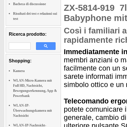
Bacheca di discussione
ZX-5814-919
7
Risultati dei test e relazioni sui
Babyphone mi
test
Così i familiari
Ricerca prodotto:
rapidamente ric
Immediatamente inf
membri anziani o ma
Shopping:
facilmente con un s
Kamera
sarete informati im
WLAN-Micro-Kamera mit
simbolo ottico e un 
Full HD, Nachtsicht,
Bewegungserkennung, App &
Powerbank
Telecomando ergon
WLAN-IP-
potete comunicare il 
Überwachungskamera mit
generale, cambio di
Nachtsicht
ulteriore pulsante 
WLAN-IP-Nachtsicht-