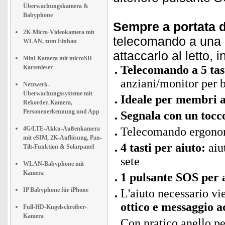
Überwachungskamera &
Babyphone
Sempre a portata 
2K-Micro-Videokamera mit
telecomando a una 
WLAN, zum Einbau
attaccarlo al letto,
Mini-Kamera mit microSD-
Telecomando a 5 tas
Kartenleser
anziani/monitor per
Netzwerk-
Überwachungssysteme mit
Ideale per membri a
Rekorder, Kamera,
Personenerkennung und App
Segnala con un tocco
4G/LTE-Akku-Außenkamera
Telecomando ergonom
mit eSIM, 2K-Auflösung, Pan-
4 tasti per aiuto:
aiu
Tilt-Funktion & Solarpanel
sete
WLAN-Babyphone mit
Kamera
1 pulsante SOS per 
IP Babyphone für iPhone
L'aiuto necessario vi
ottico e messaggio a
Full-HD-Kugelschreiber-
Kamera
Con pratico anello pe