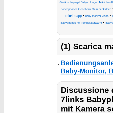
Geräuschepegel Babys Jungen Mädchen Fa
Videophones Geschenk Geschenkideen
•
•
colori e app
baby monitor video
•
Babyphones mit Temperaturalarm
Babyp
(1) Scarica ma
Bedienungsanle
Baby-Monitor, 
Discussione d
7links Babyp
mit Kamera 