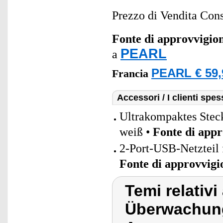
Prezzo di Vendita Cons
Fonte di approvvigi
PEARL
a
PEARL € 59,
Francia
Accessori / I clienti sp
Ultrakompaktes Stec
weiß •
Fonte di app
2-Port-USB-Netzteil 
Fonte di approvvig
Temi relativi
Überwachung