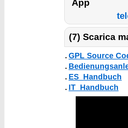
App
te
(7) Scarica ma
GPL Source Co
Bedienungsanlei
ES_Handbuch
IT_Handbuch