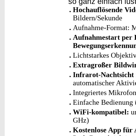
so ganz einfach lus
Hochauflösende Vid
Bildern/Sekunde
Aufnahme-Format: 
Aufnahmestart per
Bewegungserkennung
Lichtstarkes Objektiv
Extragroßer Bildwi
Infrarot-Nachtsicht 
automatischer Aktiv
Integriertes Mikrofo
Einfache Bedienung 
WiFi-kompatibel:
un
GHz)
Kostenlose App für