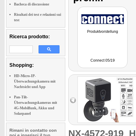
Bacheca di discussione
Risultati dei test e relazioni sui
test
Produktvorstellung
Ricerca prodotto:
Connect 05/19
Shopping:
HD-Micro-IP-
Überwachungskamera mit
Nachtsicht und App
Pan-Tilt-
Überwachungskameras mit
4G-Mobilfunk, Akku und
Solarpanel
Rimani in contatto con
NX-4572-919
H
noi e inserisci il tuo