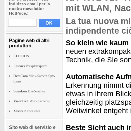
indirizzo email per la
mit WLAN, Nac
nostra newsletter
HotPrice.:
La tua nuova m
indipendente ciò
Pagine web di altri
So klein wie kaum
produttori:
neuen extrakompak
ELESION
Technik, die Sie so
Lescars
Parkplatzsperre
Automatische Aufn
OctaCam
Mini-Kamera Spy-
Cams
Erkennung nimmt di
Somikon
Dia-Scanner
etwas in ihrem Blic
gleichzeitig platzs
VisorTech
Wild-Kameras
Weitwinkel entgeht i
Xystec
Kartenleser
Beste Sicht auch i
Sito web di servizio e