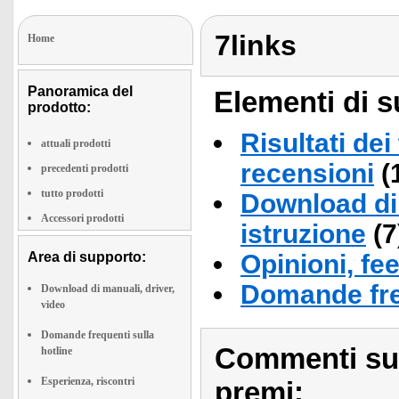
7links
Home
Panoramica del
Elementi di s
prodotto:
Risultati dei
attuali prodotti
recensioni
(
precedenti prodotti
tutto prodotti
Download di 
Accessori prodotti
istruzione
(7
Area di supporto:
Opinioni, fe
Domande fre
Download di manuali, driver,
video
Domande frequenti sulla
Commenti sull
hotline
Esperienza, riscontri
premi: