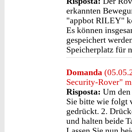
Risposta:
Der Rove
erkannten Bewegun
"appbot RILEY" kö
Es können insgesa
gespeichert werden
Speicherplatz für n
Domanda
(05.05.
Security-Rover" m
Risposta:
Um den R
Sie bitte wie folgt
gedrückt. 2. Drück
und halten beide Ta
Lassen Sie nun beid