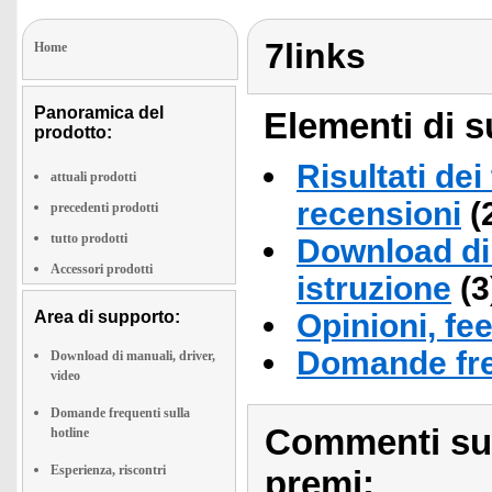
7links
Home
Panoramica del
Elementi di s
prodotto:
Risultati dei
attuali prodotti
recensioni
(
precedenti prodotti
tutto prodotti
Download di 
Accessori prodotti
istruzione
(3
Area di supporto:
Opinioni, fe
Domande fre
Download di manuali, driver,
video
Domande frequenti sulla
Commenti sull
hotline
Esperienza, riscontri
premi: