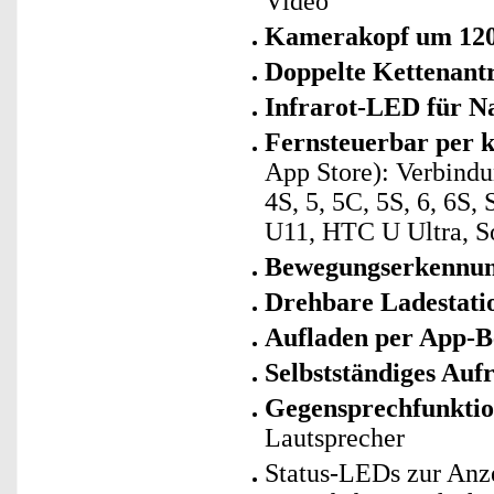
Video
Kamerakopf um 120°
Doppelte Kettenant
Infrarot-LED für Na
Fernsteuerbar per 
App Store): Verbind
4S, 5, 5C, 5S, 6, 6S,
U11, HTC U Ultra, S
Bewegungserkennun
Drehbare Ladestati
Aufladen per App-B
Selbstständiges Auf
Gegensprechfunkti
Lautsprecher
Status-LEDs zur Anz