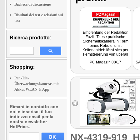
Bacheca di discussione
Risultati dei test e relazioni sui
test
Empfehlung der Redaktion
Fazit: "Diese praktische
Ricerca prodotto:
Sicherheitskamera in Form
eines Roboters mit
Kettenantrieb lässt sich per
Fernsteuerung von überall
in der Welt durchs Haus
PC Magazin 08/17
SA
lenken und sorgt auf diese
Shopping:
Weise für größte Sicherheit
bei Ihrer Abwesenheit."
Pan-Tilt-
Überwachungskameras mit
Akku, WLAN & App
Rimani in contatto con
noi e inserisci il tuo
indirizzo email per la
nostra newsletter
HotPrice.:
NX-4319-919
H