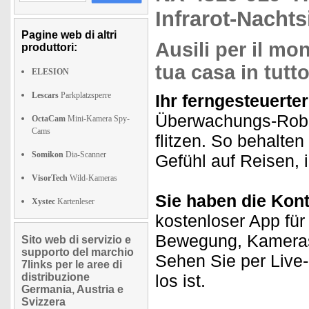
Infrarot-Nachts
Pagine web di altri
Ausili per il mo
produttori:
tua casa in tutt
ELESION
Lescars
Parkplatzsperre
Ihr ferngesteuerte
Überwachungs-Robot
OctaCam
Mini-Kamera Spy-
Cams
flitzen. So behalten
Somikon
Dia-Scanner
Gefühl auf Reisen, 
VisorTech
Wild-Kameras
Sie haben die Kont
Xystec
Kartenleser
kostenloser App fü
Bewegung, Kameras
Sito web di servizio e
supporto del marchio
Sehen Sie per Live
7links per le aree di
distribuzione
los ist.
Germania, Austria e
Svizzera