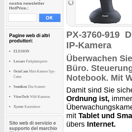
nostra newsletter
HotPrice.:
PX-3760-919
D
Pagine web di altri
produttori:
IP-Kamera
ELESION
Überwachen
Sie
Lescars
Parkplatzsperre
Büro.
Steuerung
OctaCam
Mini-Kamera Spy-
Notebook. Mit
W
Cams
Somikon
Dia-Scanner
Damit sind Sie sic
Ordnung ist,
immer 
VisorTech
Wild-Kameras
Überwachungskamer
Xystec
Kartenleser
mit
Tablet und Sma
übers
Internet.
Sito web di servizio e
supporto del marchio