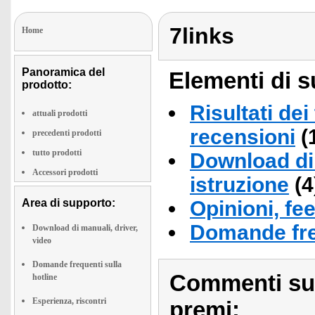
7links
Home
Panoramica del
Elementi di s
prodotto:
Risultati dei
attuali prodotti
recensioni
(
precedenti prodotti
tutto prodotti
Download di 
Accessori prodotti
istruzione
(4
Area di supporto:
Opinioni, fe
Domande fre
Download di manuali, driver,
video
Domande frequenti sulla
Commenti sull
hotline
Esperienza, riscontri
premi: