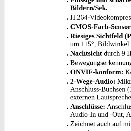
Flüssige und scharf
Bildern/Sek.
H.264-Videokompres
CMOS-Farb-Sensor 
Riesiges Sichtfeld (P
um 115°, Bildwinkel
Nachtsicht
durch 9 I
Bewegungserkennung 
ONVIF-konform:
Ko
2-Wege-Audio:
Mikro
Anschluss-Buchsen 
externen Lautsprech
Anschlüsse:
Anschlus
Audio-In und -Out, A
Zeichnet auch auf mi