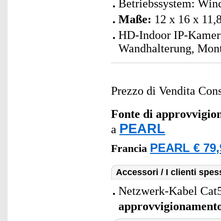
Betriebssystem: Win
Maße:
12 x 16 x 11,
HD-Indoor IP-Kamera
Wandhalterung, Mont
Prezzo di Vendita Cons
Fonte di approvvigi
PEARL
a
PEARL € 79,
Francia
Accessori / I clienti sp
Netzwerk-Kabel Cat5
approvvigionament