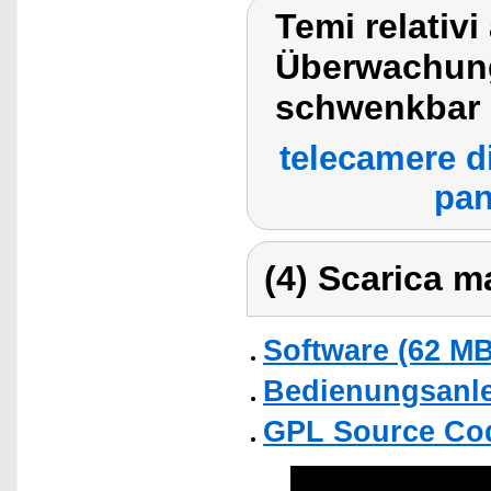
Temi relativ
Überwachung
schwenkbar
telecamere d
pan
(4) Scarica ma
Software (62 MB
Bedienungsanlei
GPL Source Co