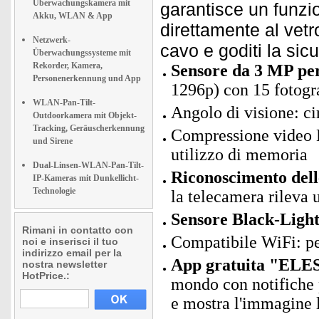
Überwachungskamera mit
garantisce un funzi
Akku, WLAN & App
direttamente al vetro
Netzwerk-
cavo e goditi la sic
Überwachungssysteme mit
Rekorder, Kamera,
Sensore da 3 MP per
Personenerkennung und App
1296p) con 15 fotog
WLAN-Pan-Tilt-
Angolo di visione: c
Outdoorkamera mit Objekt-
Tracking, Geräuscherkennung
Compressione video H
und Sirene
utilizzo di memoria
Dual-Linsen-WLAN-Pan-Tilt-
Riconoscimento delle
IP-Kameras mit Dunkellicht-
Technologie
la telecamera rilev
Sensore Black-Light 
Rimani in contatto con
Compatibile WiFi: p
noi e inserisci il tuo
indirizzo email per la
App gratuita "ELES
nostra newsletter
HotPrice.:
mondo con notifiche 
e mostra l'immagine 