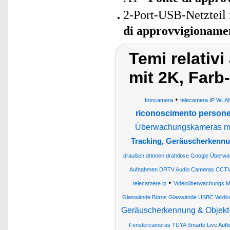
2-Port-USB-Netzteil 
di approvvigioname
Temi relativ
mit 2K, Farb
•
fotocamera
telecamera IP WLA
riconoscimento person
Überwachungskameras mi
Tracking, Geräuscherkennu
draußen drinnen drahtlose Google Über
Aufnahmen DRTV Audio Cameras CCT
•
telecamere ip
Videoüberwachungs M
Glaswände Büros Glaswände USBC Wildkam
Geräuscherkennung & Objekt
Fenstercameras TUYA Smarte Live Auflö