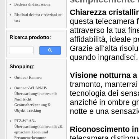
Bacheca di discussione
Chiarezza cristalli
Risultati dei test e relazioni sui
questa telecamera fo
test
attraverso la tua fin
Ricerca prodotto:
affidabilità, ideale 
Grazie all'alta riso
quando ingrandisci.
Shopping:
Visione notturna a 
Outdoor Kamera
tramonto, manterrai
Outdoor-WLAN-IP-
tecnologia dei senso
Überwachungskamera mit
Nachtsicht,
anziché in ombre gri
Geräuscherkennung &
notte e una sensazio
Objekt-Tracking
PTZ-WLAN-
Überwachungskamera mit 2K,
Riconoscimento int
optischem Zoom und
telecamera distingu
Personenerkennung