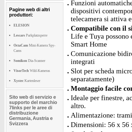
Funzioni automatiche
Pagine web di altri
dispositivi contempo
produttori:
telecamera si attiva 
ELESION
Compatibile con il 
Life e Tuya possono e
Lescars
Parkplatzsperre
Smart Home
OctaCam
Mini-Kamera Spy-
Cams
Comunicazione bidirez
integrati
Somikon
Dia-Scanner
Slot per scheda mic
VisorTech
Wild-Kameras
separatamente)
Xystec
Kartenleser
Montaggio facile co
Ideale per finestre, a
Sito web di servizio e
supporto del marchio
altro.
7links per le aree di
distribuzione
Alimentazione: trami
Germania, Austria e
Dimensioni: 56 x 56 
Svizzera