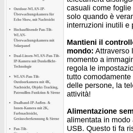
casuali come foglie 
Outdoor-WLAN-IP-
Überwachungskamera für
solo quando è veram
Echo Show, mit Nachtsicht
interruzioni inutili 
Hochauflösende Pan-Tilt-
WLAN-
Mantieni il contro
Überwachungskamera mit
Solarpanel
mondo:
Attraverso l
Dual-Linsen-WLAN-Pan-Tilt-
momento a immagini l
IP-Kamera mit Dunkellicht-
regola le impostazio
Technologie
tutto comodamente 
WLAN-Pan-Tilt-
Outdoorkamera mit 4K,
delle persone, la t
Nachtsicht, Objekt-Tracking,
attività!
Patrouillen-Funktion & Sirene
Dualband-IP-Außen- &
Innen-Kamera mit 2K,
Alimentazione sem
Farbnachtsicht,
alimentata in modo 
Geräuscherkennung & Sirene
USB. Questo ti fa ri
Pan-Tilt-