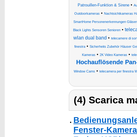
•
Patrouillen-Funktion & Sirene
A
•
Outdoorkameras
Nachtsichtkameras H
SmartHome Personenerkennungen Gläser
•
telec
Black Lights Sensoren Senioren
wlan dual band
•
telecamere di sor
•
finestra
Sicherheits Zubehör Häuser Ge
•
•
Kameras
2K Video Kameras
tel
Hochauflösende Pan
•
Window Cams
telecamera per finestra W
(4) Scarica ma
Bedienungsanle
Fenster-Kamera 