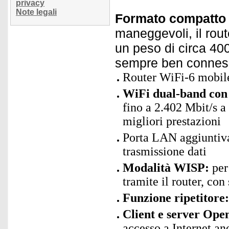
privacy
Note legali
Formato compatto 
maneggevoli, il rout
un peso di circa 400
sempre ben conness
Router WiFi-6 mobile 
WiFi dual-band co
fino a 2.402 Mbit/s a
migliori prestazioni
Porta LAN aggiuntiva 
trasmissione dati
Modalità WISP:
per 
tramite il router, co
Funzione ripetitore:
Client e server Op
accesso a Internet a