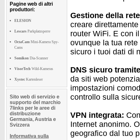
Pagine web di altri
produttori:
Gestione della rete 
ELESION
creare direttamente 
Lescars
Parkplatzsperre
router WiFi. E con i
ovunque la tua rete
OctaCam
Mini-Kamera Spy-
Cams
sicuro i tuoi dati di
Somikon
Dia-Scanner
DNS sicuro tramite
VisorTech
Wild-Kameras
da siti web potenzia
Xystec
Kartenleser
impostazioni comoda
controllo sulla sicur
Sito web di servizio e
supporto del marchio
7links per le aree di
VPN integrata:
Conf
distribuzione
Germania, Austria e
Internet anonimo. O
Svizzera
geografico dal tuo 
Informativa sulla