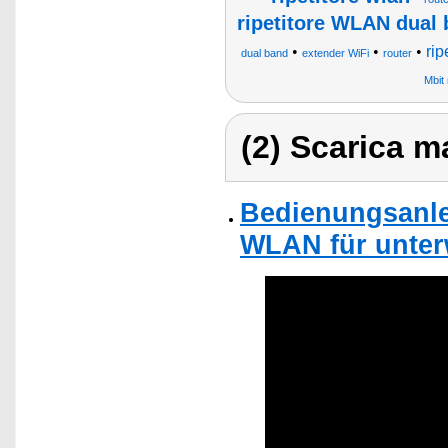
ripetitore WLAN dual
•
•
•
ri
dual band
extender WiFi
router
Mbit
(2) Scarica ma
Bedienungsanlei
WLAN für unter