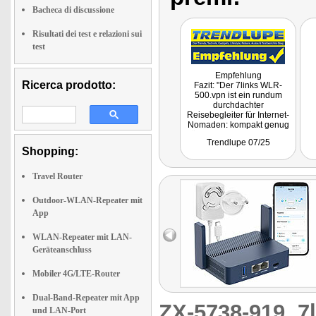
Bacheca di discussione
Risultati dei test e relazioni sui
test
Empfehlung
Ricerca prodotto:
Fazit: "Der 7links WLR-
500.vpn ist ein rundum
durchdachter
Reisebegleiter für Internet-
Nomaden: kompakt genug
für die Hosentasche, aber
Trendlupe 07/25
mit Features, die man von
Shopping:
Heim-Routern kennt.
Besonders positiv sind das
flotte Dual-Band-WLAN mit
Travel Router
WiFi 6, die umfangreichen
VPN-Optionen und die 2,5
Outdoor-WLAN-Repeater mit
Gigabit-LAN-Schnittstelle.
App
Schwächen gibt es nur im
Kleingedruckten: Die
Maximalgeschwindigkeit
WLAN-Repeater mit LAN-
nützt wenig, wenn das
Geräteanschluss
Basisnetz langsam ist, und
im absoluten Spitzenbetrieb
kann die Leistung etwas
Mobiler 4G/LTE-Router
schwanken."
Dual-Band-Repeater mit App
ZX-5738-919
7
und LAN-Port