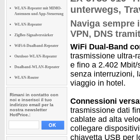
unterwegs, Tra
WLAN-Repeater mit MIMO-
Antennen und App-Steuerung
Naviga sempre i
WLAN-Repeater
VPN, DNS tramit
ZigBee-Signalverstärker
WiFi Dual-Band con
WiFi-6-Dualband-Repeater
trasmissione ultra-
Outdoor-WLAN-Repeater
e fino a 2.402 Mbit
Dualband-WLAN-Repeater
senza interruzioni, 
WLAN-Router
viaggio in hotel.
Rimani in contatto con
Connessioni versat
noi e inserisci il tuo
indirizzo email per la
trasmissione dati fi
nostra newsletter
HotPrice.:
cablate ad alta velo
collegare dispositiv
chiavetta USB per l