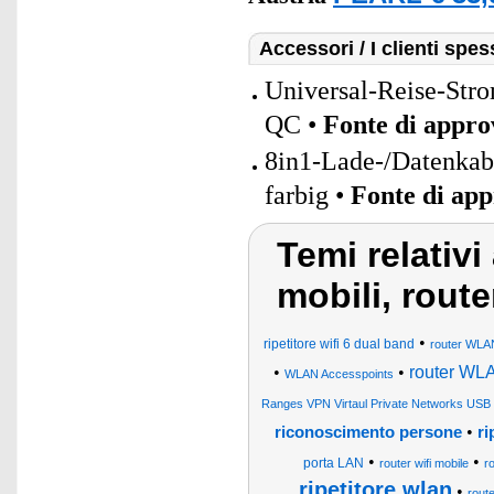
Accessori / I clienti sp
Universal-Reise-Str
QC •
Fonte di appr
8in1-Lade-/Datenka
farbig •
Fonte di ap
Temi relativi 
mobili, route
•
ripetitore wifi 6 dual band
router WLA
•
•
router WL
WLAN Accesspoints
Ranges VPN Virtaul Private Networks USB
•
riconoscimento persone
ri
•
•
porta LAN
router wifi mobile
r
ripetitore wlan
•
rout