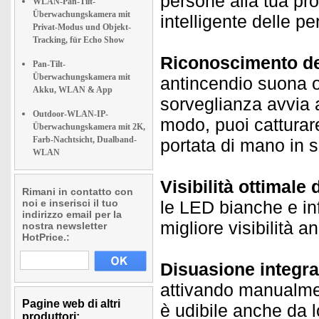
persone alla tua pro
WLAN-Pan-Tilt-
Überwachungskamera mit
intelligente delle p
Privat-Modus und Objekt-
Tracking, für Echo Show
Riconoscimento de
Pan-Tilt-
Überwachungskamera mit
antincendio suona o
Akku, WLAN & App
sorveglianza avvia 
Outdoor-WLAN-IP-
modo, puoi catturar
Überwachungskamera mit 2K,
Farb-Nachtsicht, Dualband-
portata di mano in 
WLAN
Visibilità ottimale 
Rimani in contatto con
noi e inserisci il tuo
le LED bianche e in
indirizzo email per la
migliore visibilità a
nostra newsletter
HotPrice.:
Disuasione integra
attivando manualmen
Pagine web di altri
è udibile anche da l
produttori: