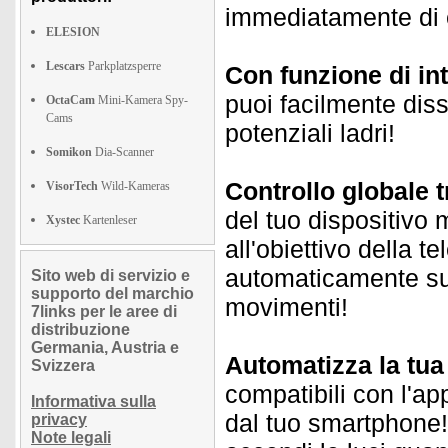
immediatamente di e
ELESION
Lescars
Parkplatzsperre
Con funzione di in
puoi facilmente dis
OctaCam
Mini-Kamera Spy-
Cams
potenziali ladri!
Somikon
Dia-Scanner
Controllo globale 
VisorTech
Wild-Kameras
del tuo dispositivo
Xystec
Kartenleser
all'obiettivo della 
automaticamente su o
Sito web di servizio e
supporto del marchio
movimenti!
7links per le aree di
distribuzione
Germania, Austria e
Automatizza la tu
Svizzera
compatibili con l'ap
Informativa sulla
dal tuo smartphone! 
privacy
Note legali