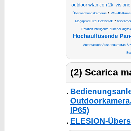
outdoor wlan con 2k, visione
•
Überwachungskameras
WiFi-IP-Kame
•
Megapixel Pixel Dezibel dB
telecame
Rotation intelligente Zubehör dig
Hochauflösende Pan
Automatischr Aussencameras Bew
Be
(2) Scarica ma
Bedienungsanlei
Outdoorkamera,
IP65)
ELESION-Übers