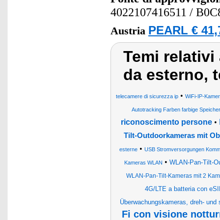
4022107416511
/ B0
PEARL € 41,
Austria
Temi relativi
da esterno, 
•
telecamere di sicurezza ip
WiFi-IP-Kame
Autotracking Farben farbige Speiche
riconoscimento persone
•
Tilt-Outdoorkameras mit Ob
•
esterne
USB Stromversorgungen Kommun
•
WLAN-Pan-Tilt-Out
Kameras WLAN
WLAN-Pan-Tilt-Kameras mit 2 Kame
4G/LTE a batteria con eSIM
Überwachungskameras, dreh- und 
Fi con visione nottu