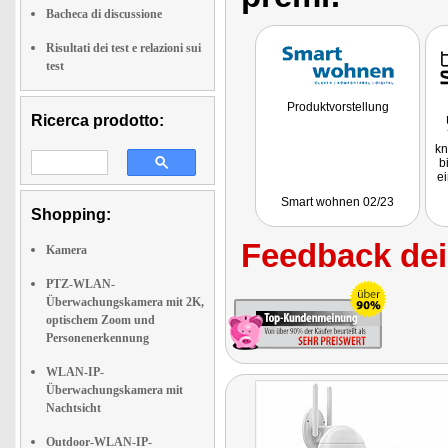
Bacheca di discussione
Risultati dei test e relazioni sui
test
Produktvorstellung
Ricerca prodotto:
kn
b
e
Smart wohnen 02/23
p
Shopping:
s
Feedback dei 
C
Kamera
O
PTZ-WLAN-
e
Überwachungskamera mit 2K,
optischem Zoom und
z
Personenerkennung
WLAN-IP-
Überwachungskamera mit
Nachtsicht
Outdoor-WLAN-IP-