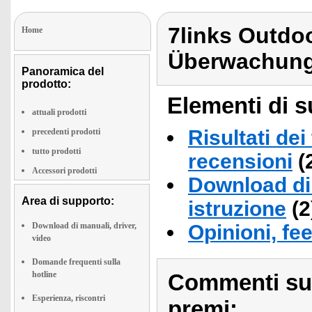
7links Outdo
Home
Überwachung
Panoramica del
prodotto:
Elementi di s
attuali prodotti
Risultati dei
precedenti prodotti
tutto prodotti
recensioni
(
Accessori prodotti
Download di 
Area di supporto:
istruzione
(2
Download di manuali, driver,
Opinioni, fe
video
Domande frequenti sulla
hotline
Commenti sull
Esperienza, riscontri
premi: