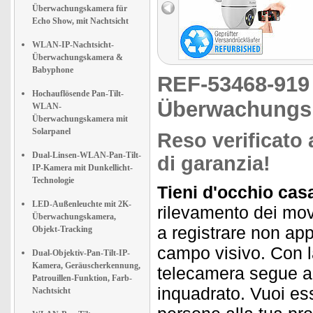
Überwachungskamera für
Echo Show, mit Nachtsicht
WLAN-IP-Nachtsicht-
Überwachungskamera &
Babyphone
REF-53468-91
Hochauflösende Pan-Tilt-
Überwachungsk
WLAN-
Überwachungskamera mit
Solarpanel
Reso verificato 
Dual-Linsen-WLAN-Pan-Tilt-
di garanzia!
IP-Kamera mit Dunkellicht-
Technologie
Tieni d'occhio cas
LED-Außenleuchte mit 2K-
rilevamento dei mov
Überwachungskamera,
a registrare non ap
Objekt-Tracking
campo visivo. Con la
Dual-Objektiv-Pan-Tilt-IP-
Kamera, Geräuscherkennung,
telecamera segue add
Patrouillen-Funktion, Farb-
inquadrato. Vuoi es
Nachtsicht