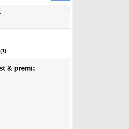
-
(1)
st & premi: