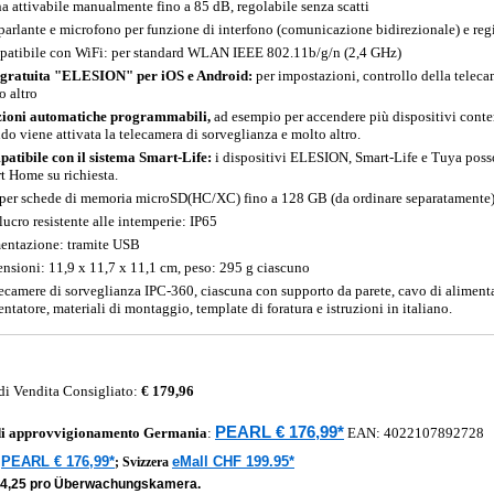
na attivabile manualmente fino a 85 dB, regolabile senza scatti
parlante e microfono per funzione di interfono (comunicazione bidirezionale) e reg
atibile con WiFi: per standard WLAN IEEE 802.11b/g/n (2,4 GHz)
gratuita "ELESION" per iOS e Android:
per impostazioni, controllo della teleca
o altro
ioni automatiche programmabili,
ad esempio per accendere più dispositivi cont
do viene attivata la telecamera di sorveglianza e molto altro.
atibile con il sistema Smart-Life:
i dispositivi ELESION, Smart-Life e Tuya posso
t Home su richiesta.
 per schede di memoria microSD(HC/XC) fino a 128 GB (da ordinare separatamente
lucro resistente alle intemperie: IP65
entazione: tramite USB
nsioni: 11,9 x 11,7 x 11,1 cm, peso: 295 g ciascuno
lecamere di sorveglianza IPC-360, ciascuna con supporto da parete, cavo di alime
ntatore, materiali di montaggio, template di foratura e istruzioni in italiano.
di Vendita Consigliato:
€ 179,96
PEARL € 176,99*
di approvvigionamento
Germania
:
EAN:
4022107892728
PEARL € 176,99*
eMall CHF 199.95*
a
;
Svizzera
44,25 pro Überwachungskamera.