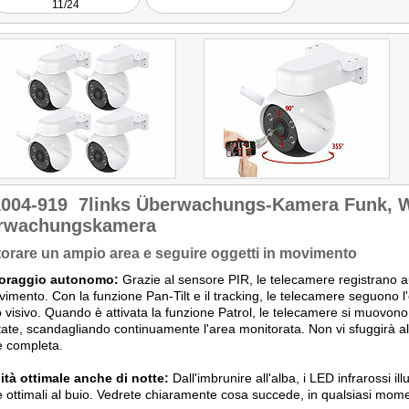
11/24
1004-919
7links Überwachungs-Kamera Funk, 
rwachungskamera
orare un ampio area e seguire oggetti in movimento
oraggio autonomo:
Grazie al sensore PIR, le telecamere registrano 
imento. Con la funzione Pan-Tilt e il tracking, le telecamere seguono l
visivo. Quando è attivata la funzione Patrol, le telecamere si muovono
ate, scandagliando continuamente l'area monitorata. Non vi sfuggirà a
e completa.
lità ottimale anche di notte:
Dall'imbrunire all'alba, i LED infrarossi 
e ottimali al buio. Vedrete chiaramente cosa succede, in qualsiasi momen