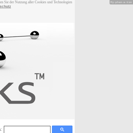
men Sie der Nutzung aller Cookies und Technologien
Hy-phen-a-tion
schutz
: