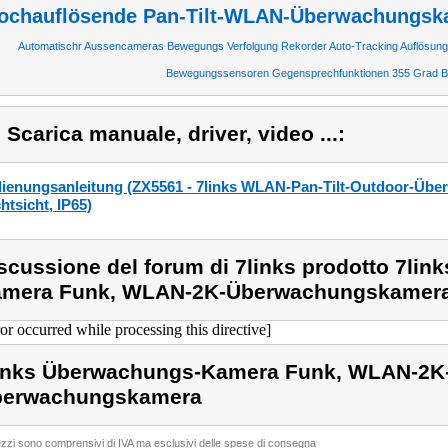
ochauflösende Pan-Tilt-WLAN-Überwachungska
Automatischr Aussencameras Bewegungs Verfolgung Rekorder Auto-Tracking Auflösung
Bewegungssensoren Gegensprechfunktionen 355 Grad Ba
) Scarica manuale, driver, video ...:
ienungsanleitung (ZX5561 - 7links WLAN-Pan-Tilt-Outdoor-Üb
htsicht, IP65)
scussione del forum di 7links prodotto 7li
mera Funk, WLAN-2K-Überwachungskamera
ror occurred while processing this directive]
inks Überwachungs-Kamera Funk, WLAN-2K
berwachungskamera
rezzi sono comprensivi di IVA ma esclusivi delle spese di consegna