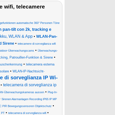
e wifi, telecamere
igefunktionen automatische 360° Personen Töne
 pan-tilt con 2k, tracking e
Akku, WLAN & App
•
WLAN-Pan-
•
d Sirene
telecamere di sorveglianza wifi
•
utdoor-Überwachungscams
Überwachungs-
•
ing, Patrouillen-Funktion & Sirene
•
telecamera esterna
räuscherkennung
•
 solare
WLAN-IP-Nachtsicht-
e di sorveglianza IP Wi-
•
telecamera di sorveglianza ip
•
N-Überwachungskameras aussen
Plug-In-
•
Sirenen Alarmanlagen Recording IP65 IP MP
•
BC PIR Bewegungssensoren Objektschutz
•
•
s PT
telecamera di sorveglianza wifi