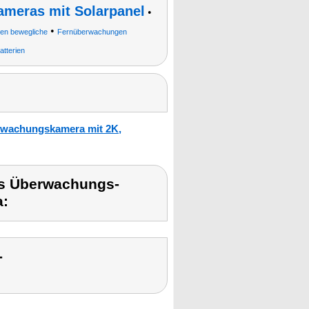
meras mit Solarpanel
•
•
en bewegliche
Fernüberwachungen
tterien
erwachungskamera mit 2K,
nks Überwachungs-
:
-