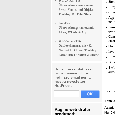
WLAN-Pan-Tilt-
Sire
Überwachungskamera mit
Alto
Privat-Modus und Objekt-
Comp
Tracking, für Echo Show
App 
molt
Pan-Tilt-
Funz
Überwachungskamera mit
quan
Akku, WLAN & App
Comp
Smar
WLAN-Pan-Tilt-
Outdoorkameras mit 4K,
Slot
Nachtsicht, Objekt-Tracking,
Invo
Patrouillen-Funktion & Sirene
Alim
Dime
4 te
Rimani in contatto con
alime
noi e inserisci il tuo
indirizzo email per la
nostra newsletter
HotPrice.:
Prezzo 
Fonte 
Austri
Pagine web di altri
Nur € 
produttori: