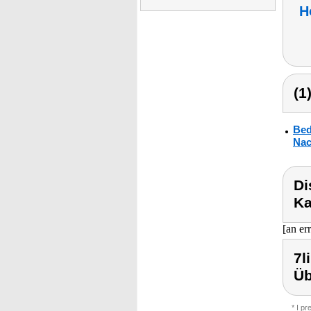
H
(1
Bed
Nac
Di
Ka
[an er
7l
Ü
* I p