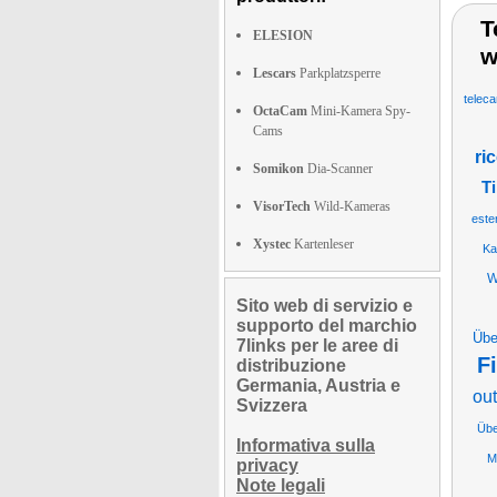
T
ELESION
w
Lescars
Parkplatzsperre
teleca
OctaCam
Mini-Kamera Spy-
Cams
ri
Somikon
Dia-Scanner
T
VisorTech
Wild-Kameras
este
Xystec
Kartenleser
Ka
W
Sito web di servizio e
supporto del marchio
Übe
7links per le aree di
F
distribuzione
Germania, Austria e
out
Svizzera
Übe
Informativa sulla
M
privacy
Note legali