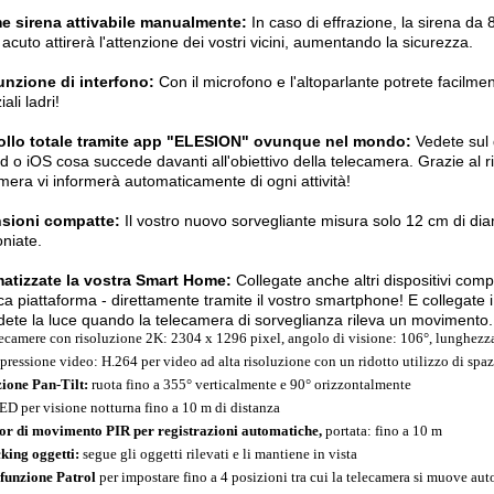
me sirena attivabile manualmente:
In caso di effrazione, la sirena da 85
acuto attirerà l'attenzione dei vostri vicini, aumentando la sicurezza.
unzione di interfono:
Con il microfono e l'altoparlante potrete facilme
ali ladri!
ollo totale tramite app "ELESION" ovunque nel mondo:
Vedete sul d
d o iOS cosa succede davanti all'obiettivo della telecamera. Grazie al 
mera vi informerà automaticamente di ogni attività!
sioni compatte:
Il vostro nuovo sorvegliante misura solo 12 cm di di
oniate.
atizzate la vostra Smart Home:
Collegate anche altri dispositivi compa
ca piattaforma - direttamente tramite il vostro smartphone! E collegate i 
ete la luce quando la telecamera di sorveglianza rileva un movimento.
lecamere con risoluzione 2K: 2304 x 1296 pixel, angolo di visione: 106°, lunghezza 
ressione video: H.264 per video ad alta risoluzione con un ridotto utilizzo di spa
ione Pan-Tilt:
ruota fino a 355° verticalmente e 90° orizzontalmente
ED per visione notturna fino a 10 m di distanza
or di movimento PIR per registrazioni automatiche,
portata: fino a 10 m
king oggetti:
segue gli oggetti rilevati e li mantiene in vista
funzione Patrol
per impostare fino a 4 posizioni tra cui la telecamera si muove a