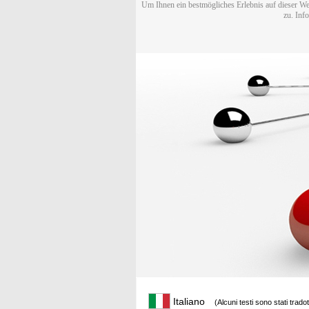
Um Ihnen ein bestmögliches Erlebnis auf dieser We
zu. Inf
Italiano
(Alcuni testi sono stati trado