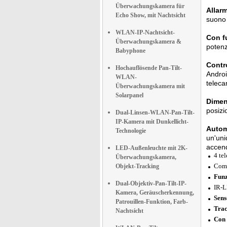
Überwachungskamera für
Allar
Echo Show, mit Nachtsicht
suono 
WLAN-IP-Nachtsicht-
Con f
Überwachungskamera &
potenzi
Babyphone
Contr
Hochauflösende Pan-Tilt-
Androi
WLAN-
teleca
Überwachungskamera mit
Solarpanel
Dimen
posizi
Dual-Linsen-WLAN-Pan-Tilt-
IP-Kamera mit Dunkellicht-
Autom
Technologie
un'uni
accend
LED-Außenleuchte mit 2K-
4 te
Überwachungskamera,
Comp
Objekt-Tracking
Funz
Dual-Objektiv-Pan-Tilt-IP-
IR-L
Kamera, Geräuscherkennung,
Sens
Patrouillen-Funktion, Farb-
Trac
Nachtsicht
Con 