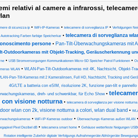
emi relativi al camere a infrarossi, telecamer
lan
•
•
•
mere di sicurezza ip
WiFi-IP-Kameras
telecamere di sorveglianza IP
Verfolgungen Ne
•
telecamera di sorveglianza wlan
Autotracking Farben farbige Speicherkar
conoscimento persone
•
Pan-Tilt-Überwachungskameras mit 
ilt-Outdoorkameras mit Objekt-Tracking, Geräuscherkennung un
•
•
rne
USB Stromversorgungen Kommunikationen Micro-SD Speicher Patrol Funktionen
O
•
WLAN-Pan-Tilt-Outdoorkameras mit 4K, Nachtsicht, Objekt-Track
meras WLAN
LAN-Pan-Tilt-Kameras mit 2 Kameralinsen, Full HD, Nachtsicht, Tracking und Ge
4G/LTE a batteria con eSIM, risoluzione 2K, funzione pan-tilt e pannello
telecamer
•
rwachungskameras, dreh- und schwenkbar, für Echo Show
i con visione notturna
•
telecamera di sorveglianza per visione notturna
door wlan con 2k, visione notturna a colori, wlan dual band
•
WLA
•
•
rwachungskameras
WiFi-IP-Kameras outdoor
Überwachungs-Kameras außen WLAN
•
•
egapixel Pixel Dezibel dB
telecamera smart home
Gehäuse wetterfeste Neigungen US
Rotation intelligente Zubehör digitale Verfolgungs Aufnahmegeräte Abhörgeräte Bewegung