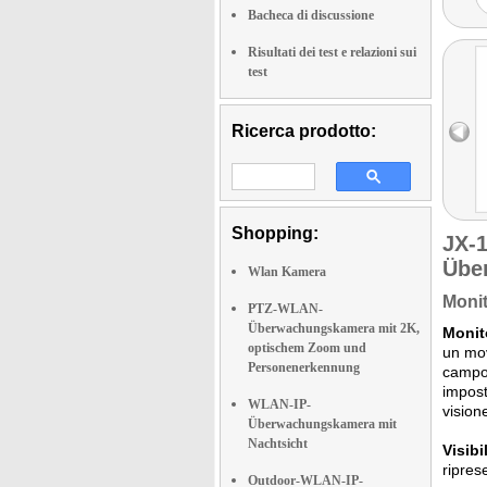
Bacheca di discussione
Risultati dei test e relazioni sui
test
Ricerca prodotto:
Shopping:
JX-
Übe
Wlan Kamera
Monit
PTZ-WLAN-
Überwachungskamera mit 2K,
Monit
optischem Zoom und
un mov
Personenerkennung
campo 
impost
WLAN-IP-
vision
Überwachungskamera mit
Nachtsicht
Visibi
ripres
Outdoor-WLAN-IP-