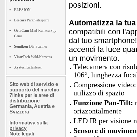
posizioni.
ELESION
Lescars
Parkplatzsperre
Automatizza la tu
compatibili con l'ap
OctaCam
Mini-Kamera Spy-
Cams
dal tuo smartphone! 
Somikon
Dia-Scanner
accendi la luce qua
un movimento.
VisorTech
Wild-Kameras
Telecamera con risol
Xystec
Kartenleser
106°, lunghezza focal
Compressione video: 
Sito web di servizio e
supporto del marchio
utilizzo di spazio
7links per le aree di
distribuzione
Funzione Pan-Tilt:
r
Germania, Austria e
orizzontalmente
Svizzera
LED IR per visione no
Informativa sulla
privacy
Sensore di moviment
Note legali