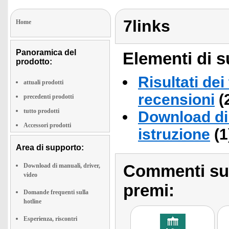
7links
Home
Panoramica del
Elementi di s
prodotto:
Risultati dei
attuali prodotti
recensioni
(
precedenti prodotti
tutto prodotti
Download di 
Accessori prodotti
istruzione
(1
Area di supporto:
Commenti sull
Download di manuali, driver,
video
premi:
Domande frequenti sulla
hotline
Esperienza, riscontri