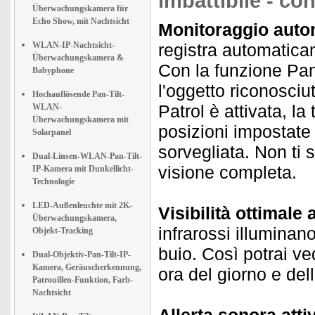
imbattibile - co
Überwachungskamera für
Echo Show, mit Nachtsicht
Monitoraggio aut
WLAN-IP-Nachtsicht-
registra automatic
Überwachungskamera &
Con la funzione Pan-
Babyphone
l'oggetto riconosciu
Hochauflösende Pan-Tilt-
Patrol è attivata, 
WLAN-
Überwachungskamera mit
posizioni impostate
Solarpanel
sorvegliata. Non ti 
Dual-Linsen-WLAN-Pan-Tilt-
visione completa.
IP-Kamera mit Dunkellicht-
Technologie
LED-Außenleuchte mit 2K-
Visibilità ottimale 
Überwachungskamera,
infrarossi illuminan
Objekt-Tracking
buio. Così potrai v
Dual-Objektiv-Pan-Tilt-IP-
Kamera, Geräuscherkennung,
ora del giorno e dell
Patrouillen-Funktion, Farb-
Nachtsicht