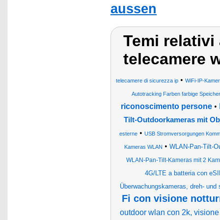
aussen
Temi relativi
telecamere w
•
telecamere di sicurezza ip
WiFi-IP-Kame
Autotracking Farben farbige Speiche
riconoscimento persone
•
Tilt-Outdoorkameras mit Ob
•
esterne
USB Stromversorgungen Kommun
•
WLAN-Pan-Tilt-Out
Kameras WLAN
WLAN-Pan-Tilt-Kameras mit 2 Kame
4G/LTE a batteria con eSIM
Überwachungskameras, dreh- und 
Fi con visione nottu
outdoor wlan con 2k, visione