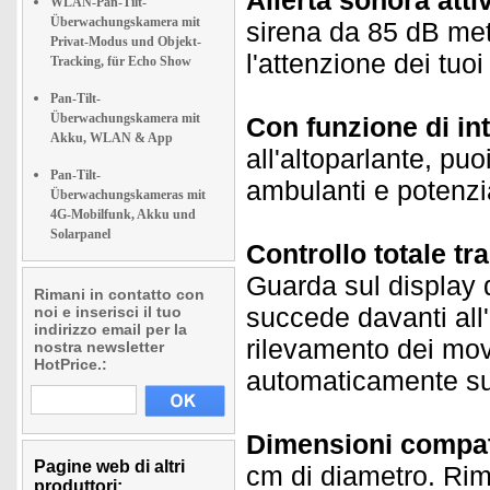
Allerta sonora att
WLAN-Pan-Tilt-
Überwachungskamera mit
sirena da 85 dB mette
Privat-Modus und Objekt-
l'attenzione dei tuo
Tracking, für Echo Show
Pan-Tilt-
Überwachungskamera mit
Con funzione di in
Akku, WLAN & App
all'altoparlante, pu
Pan-Tilt-
ambulanti e potenzia
Überwachungskameras mit
4G-Mobilfunk, Akku und
Solarpanel
Controllo totale 
Guarda sul display 
Rimani in contatto con
succede davanti all'
noi e inserisci il tuo
indirizzo email per la
rilevamento dei mov
nostra newsletter
HotPrice.:
automaticamente su 
Dimensioni compat
Pagine web di altri
cm di diametro. Rim
produttori: