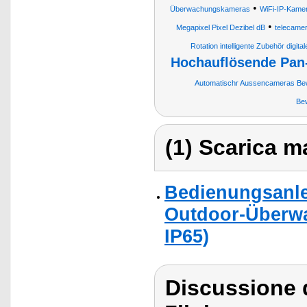
•
Überwachungskameras
WiFi-IP-Kame
•
Megapixel Pixel Dezibel dB
telecame
Rotation intelligente Zubehör dig
Hochauflösende Pan
Automatischr Aussencameras Bew
Be
(1) Scarica ma
Bedienungsanlei
Outdoor-Überwa
IP65)
Discussione d