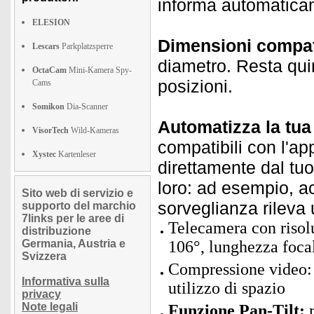
informa automaticame
ELESION
Dimensioni compat
Lescars
Parkplatzsperre
diametro. Resta qui
OctaCam
Mini-Kamera Spy-
posizioni.
Cams
Somikon
Dia-Scanner
Automatizza la tu
VisorTech
Wild-Kameras
compatibili con l'ap
Xystec
Kartenleser
direttamente dal tuo
loro: ad esempio, a
Sito web di servizio e
sorveglianza rileva
supporto del marchio
7links per le aree di
Telecamera con risol
distribuzione
Germania, Austria e
106°, lunghezza focal
Svizzera
Compressione video: 
Informativa sulla
utilizzo di spazio
privacy
Note legali
Funzione Pan-Tilt:
r