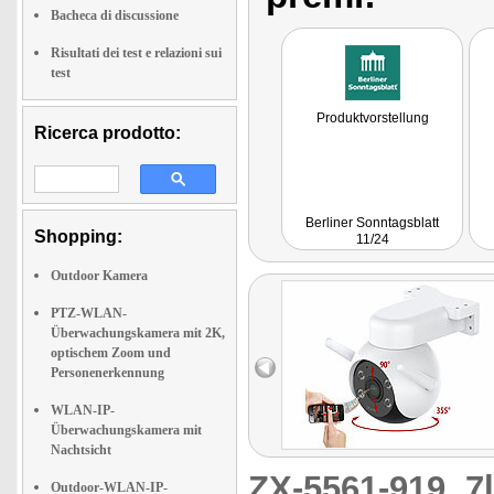
Bacheca di discussione
Risultati dei test e relazioni sui
test
Produktvorstellung
Ricerca prodotto:
Berliner Sonntagsblatt
Shopping:
11/24
Outdoor Kamera
PTZ-WLAN-
Überwachungskamera mit 2K,
optischem Zoom und
Personenerkennung
WLAN-IP-
Überwachungskamera mit
Nachtsicht
ZX-5561-919
7
Outdoor-WLAN-IP-