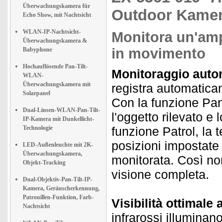
Überwachungskamera für
Outdoor Kamer
Echo Show, mit Nachtsicht
WLAN-IP-Nachtsicht-
Monitora un'ampi
Überwachungskamera &
in movimento
Babyphone
Hochauflösende Pan-Tilt-
Monitoraggio aut
WLAN-
Überwachungskamera mit
registra automatic
Solarpanel
Con la funzione Pan
Dual-Linsen-WLAN-Pan-Tilt-
l'oggetto rilevato e
IP-Kamera mit Dunkellicht-
Technologie
funzione Patrol, la
posizioni impostate
LED-Außenleuchte mit 2K-
Überwachungskamera,
monitorata. Così no
Objekt-Tracking
visione completa.
Dual-Objektiv-Pan-Tilt-IP-
Kamera, Geräuscherkennung,
Patrouillen-Funktion, Farb-
Visibilità ottimale 
Nachtsicht
infrarossi illuminan