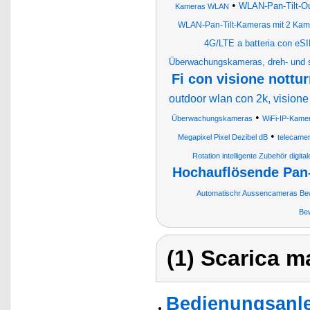
•
WLAN-Pan-Tilt-Out
Kameras WLAN
WLAN-Pan-Tilt-Kameras mit 2 Kame
4G/LTE a batteria con eSIM
Überwachungskameras, dreh- und 
Fi con visione nottu
outdoor wlan con 2k, visione
•
Überwachungskameras
WiFi-IP-Kame
•
Megapixel Pixel Dezibel dB
telecame
Rotation intelligente Zubehör dig
Hochauflösende Pan
Automatischr Aussencameras Bew
Be
(1) Scarica ma
Bedienungsanle