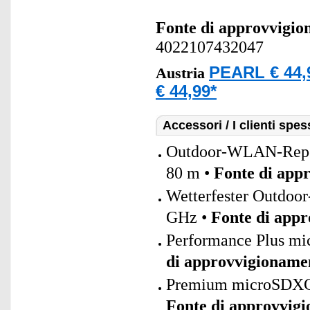
Fonte di approvvigi
4022107432047
PEARL € 44,
Austria
€ 44,99*
Accessori / I clienti sp
Outdoor-WLAN-Repeat
80 m •
Fonte di app
Wetterfester Outdoo
GHz •
Fonte di app
Performance Plus mi
di approvvigioname
Premium microSDXC-S
Fonte di approvvig