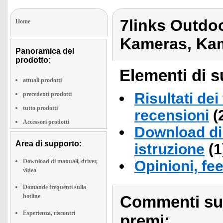
7links Outd
Home
Kameras, Ka
Panoramica del
prodotto:
Elementi di s
attuali prodotti
Risultati dei
precedenti prodotti
tutto prodotti
recensioni
(
Accessori prodotti
Download di 
Area di supporto:
istruzione
(1
Download di manuali, driver,
Opinioni, fe
video
Domande frequenti sulla
hotline
Commenti sull
Esperienza, riscontri
premi: