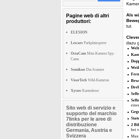
Kamer
Als w
Pagine web di altri
Bewe
produttori:
tut.
ELESION
Cleve
dazu g
Lescars
Parkplatzsperre
Welt
OctaCam
Mini-Kamera Spy-
Kame
Cams
Dopp
Wei
Somikon
Dia-Scanner
Fern
VisorTech
Wild-Kameras
Bew
Dreh
Xystec
Kartenleser
Selb
Selb
eine
Sito web di servizio e
Gege
supporto del marchio
Stat
7links per le aree di
distribuzione
2 Bi
bei 
Germania, Austria e
Svizzera
Max.