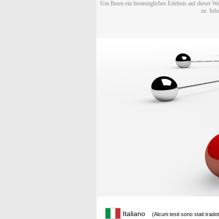
Um Ihnen ein bestmögliches Erlebnis auf dieser We
zu. Inf
Italiano
(Alcuni testi sono stati trado