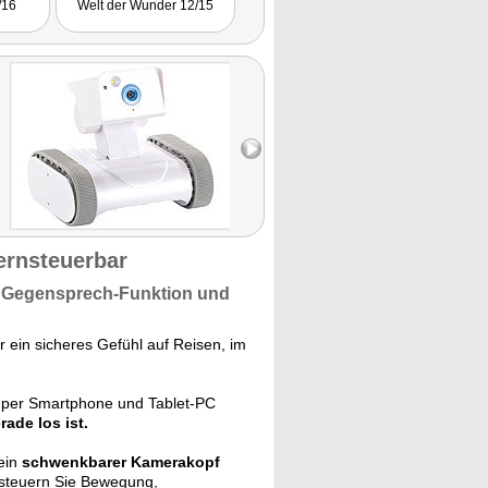
/16
Welt der Wunder 12/15
ARD 09/15
Haus & 
ernsteuerbar
 Gegensprech-Funktion und
 ein sicheres Gefühl auf Reisen, im
per Smartphone und Tablet-PC
ade los ist.
ein
schwenkbarer Kamerakopf
steuern Sie Bewegung,