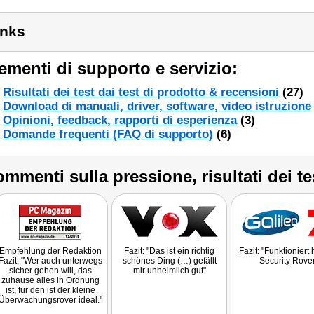
inks
ementi di supporto e servizio:
Risultati dei test dai test di prodotto & recensioni
(27)
Download di manuali, driver, software, video istruzione
Opinioni, feedback, rapporti di esperienza
(3)
Domande frequenti (FAQ di supporto)
(6)
mmenti sulla pressione, risultati dei te
Empfehlung der Redaktion
Fazit: "Das ist ein richtig
Fazit: "Funktioniert 
Fazit: "Wer auch unterwegs
schönes Ding (…) gefällt
Security Rover
sicher gehen will, das
mir unheimlich gut"
zuhause alles in Ordnung
ist, für den ist der kleine
Überwachungsrover ideal."