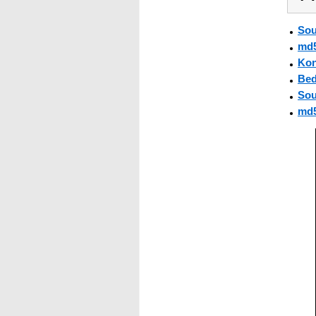
Sou
md
Kon
Bed
Sou
md