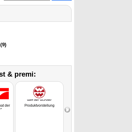
(9)
st & premi:
hat der
Produktvorstellung
Produktvorstellung
Prod
"