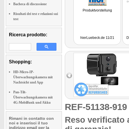
Bacheca di discussione
Produktvorstellung
Risultati dei test e relazioni sui
test
Ricerca prodotto:
hierLuebeck.de 11/21
D
Shopping:
HD-Micro-IP-
Überwachungskamera mit
Nachtsicht und App
Pan-Tilt-
Überwachungskamera mit
4G-Mobilfunk und Akku
REF-51138-91
Reso verificato 
Rimani in contatto con
noi e inserisci il tuo
indirizzo email per la