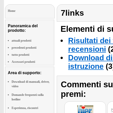
7links
Home
Panoramica del
Elementi di s
prodotto:
Risultati dei
attuali prodotti
recensioni
(
precedenti prodotti
tutto prodotti
Download di 
Accessori prodotti
istruzione
(3
Area di supporto:
Commenti sull
Download di manuali, driver,
video
premi:
Domande frequenti sulla
hotline
Esperienza, riscontri