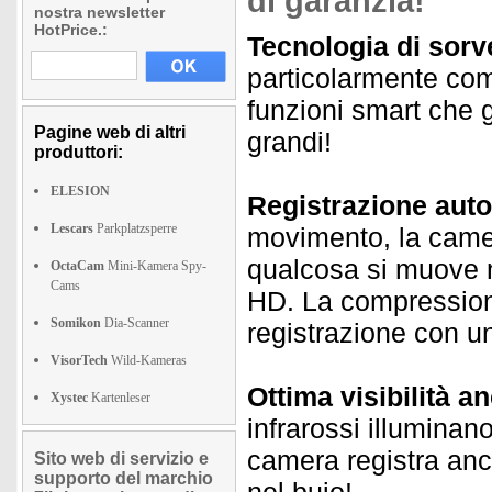
di garanzia!
nostra newsletter
HotPrice.:
Tecnologia di sorve
particolarmente com
funzioni smart che 
Pagine web di altri
grandi!
produttori:
ELESION
Registrazione aut
Lescars
Parkplatzsperre
movimento, la came
qualcosa si muove ne
OctaCam
Mini-Kamera Spy-
Cams
HD. La compressione
Somikon
Dia-Scanner
registrazione con u
VisorTech
Wild-Kameras
Ottima visibilità a
Xystec
Kartenleser
infrarossi illuminan
camera registra anc
Sito web di servizio e
supporto del marchio