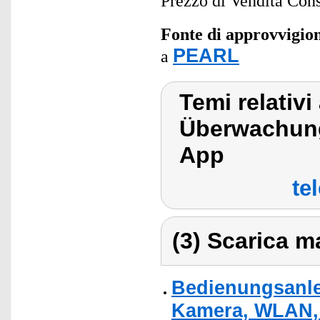
Prezzo di Vendita Cons
Fonte di approvvigi
PEARL
a
Temi relativi
Überwachung
App
te
(3) Scarica ma
Bedienungsanlei
Kamera, WLAN, F