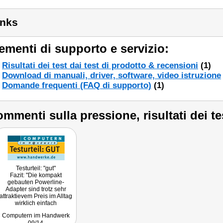
inks
ementi di supporto e servizio:
Risultati dei test dai test di prodotto & recensioni
(1)
Download di manuali, driver, software, video istruzione
Domande frequenti (FAQ di supporto)
(1)
mmenti sulla pressione, risultati dei te
Testurteil: "gut"
Fazit: "Die kompakt
gebauten Powerline-
Adapter sind trotz sehr
attraktievem Preis im Alltag
wirklich einfach
handhabbar und arbeiten
Computern im Handwerk
auch sehr zuverlässig."