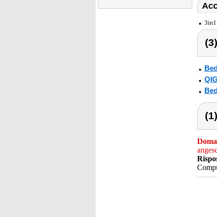
Acc
3in1
(3
Bed
QI
Bed
(1
Doma
anges
Rispo
Compu