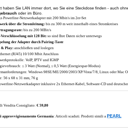
zt haben Sie LAN immer dort, wo Sie eine Steckdose finden - auch o
gebrauch
oder im Büro.
ks Powerline-Netzwerkadapter mit 200 Mbit/s im 2er-Set
werk über die Stromleitung:
bis zu 300 m weit innerhalb eines Stromkreises
tragungsrate:
bis zu 200 MBit/s
Verschlüsselung mit 128 Bit:
so sind Ihre Daten sicher unterwegs
elung der Adapter durch Pairing-Taste
 & Play:
anschließen und loslegen
thernet (RJ45) 10/100 Mbit Anschluss
werkprotokolle: VoIP, IPTV und IGMP
gieverbrauch: ≤ 3 Watt (Normal), ≤ 0,5 Watt (Energiespar-Modus)
emanforderungen: Windows 98SE/ME/2000/2003/XP/Vista/7/8, Linux oder Mac OS
: 56 x 68 x 31 mm, 76 g
owerline-Netzwerkadapter inklusive 2x Ethernet-Kabel, Software-CD und deutsche
di Vendita Consigliato:
€ 59,80
PEARL
di approvvigionamento
Germania
: Articoli scaduti. Prodotti simili a