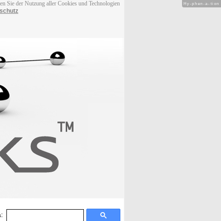
men Sie der Nutzung aller Cookies und Technologien
Hy-phen-a-tion
schutz
: