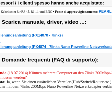
essori / I clienti spesso hanno anche acquistato:
PEARL 
-Kabeltester für RJ-45, RJ-11 und BNC •
Fonte di approvvigionamento
:
) Scarica manuale, driver, video ...:
ienungsanleitung (PX14878 - 7links)
G
ienungsanleitung (PX4874 - 7links Nano-Powerline-Netzwerkadap
) Domande frequenti (FAQ di supporto):
nda
(18.07.2014) Können mehrere Computer an den 7links 200Mbps
chlossen werden?
sta:
Ja, wenn Sie einen zusätzlichen Verteiler (Hub/Switch/Router etc
ter mit dem 7links 200Mbps-Nano-Powerline-Netzwerkadapter verbin