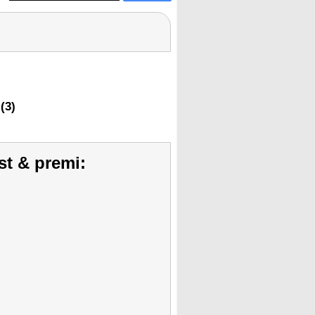
(3)
st & premi: