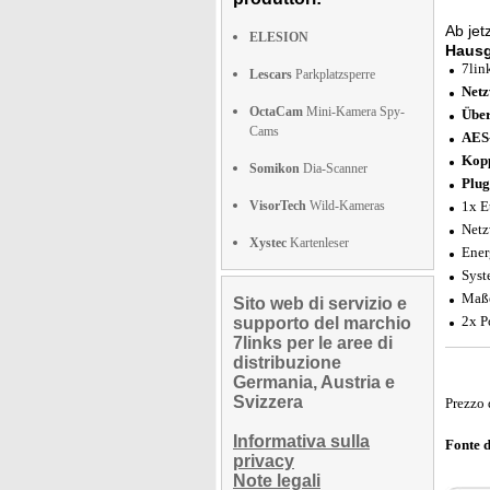
Ab jet
ELESION
Haus
7lin
Lescars
Parkplatzsperre
Netz
OctaCam
Mini-Kamera Spy-
Über
Cams
AES-
Kopp
Somikon
Dia-Scanner
Plug
VisorTech
Wild-Kameras
1x E
Netz
Xystec
Kartenleser
Ener
Syst
Maße
Sito web di servizio e
2x P
supporto del marchio
7links per le aree di
distribuzione
Germania, Austria e
Svizzera
Prezzo 
Informativa sulla
Fonte 
privacy
Note legali