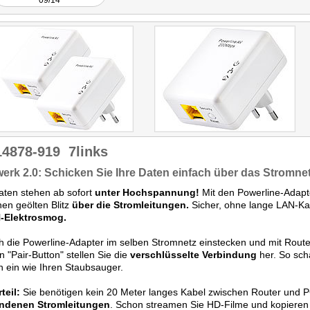
09/14
14878-919
7links
erk 2.0: Schicken Sie Ihre Daten einfach über das Stromnet
aten stehen ab sofort
unter Hochspannung!
Mit den Powerline-Adapte
nen geölten Blitz
über die Stromleitungen.
Sicher, ohne lange LAN-Ka
Elektrosmog.
h die Powerline-Adapter im selben Stromnetz einstecken und mit Rout
n "Pair-Button" stellen Sie die
verschlüsselte Verbindung
her. So sch
h ein wie Ihren Staubsauger.
teil:
Sie benötigen kein 20 Meter langes Kabel zwischen Router und PC
ndenen Stromleitungen
. Schon streamen Sie HD-Filme und kopieren s