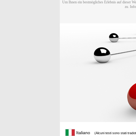
Um Ihnen ein bestmögliches Erlebnis auf dieser We
zu. Inf
Italiano
(Alcuni testi sono stati trado