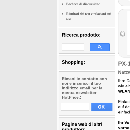
Bacheca di discussione
Risultati dei test e relazioni sui
test
Ricerca prodotto:
Shopping:
PX-
Netzw
Rimani in contatto con
Ihre D
noi e inserisci il tuo
wie ei
indirizzo email per la
WLAN-
nostra newsletter
HotPrice.:
Einfac
auf de
einfac
Ihr Vor
Pagine web di altri
vorha
produttori: