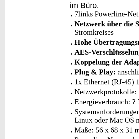
im Büro.
7links Powerline-Net
Netzwerk über die S
Stromkreises
Hohe Übertragungsr
AES-Verschlüsselung
Koppelung der Adap
Plug & Play:
anschli
1x Ethernet (RJ-45) 
Netzwerkprotokolle:
Energieverbrauch: ? 
Systemanforderunge
Linux oder Mac OS m
Maße: 56 x 68 x 31 