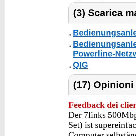
(3) Scarica ma
Bedienungsanlei
Bedienungsanle
Powerline-Netzw
QIG
(17) Opinioni 
Feedback dei clien
Der 7links 500Mbp
Set) ist supereinfa
Computer selbständ