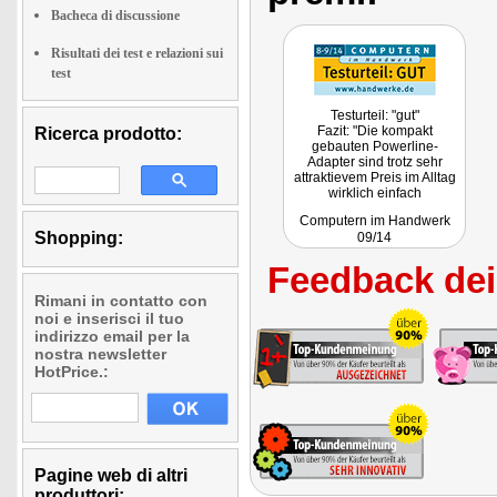
Bacheca di discussione
Risultati dei test e relazioni sui
test
Testurteil: "gut"
Fazit: "Die kompakt
Ricerca prodotto:
gebauten Powerline-
Adapter sind trotz sehr
attraktievem Preis im Alltag
wirklich einfach
handhabbar und arbeiten
Computern im Handwerk
auch sehr zuverlässig."
Shopping:
09/14
Feedback dei 
Rimani in contatto con
noi e inserisci il tuo
indirizzo email per la
nostra newsletter
HotPrice.:
Pagine web di altri
produttori: