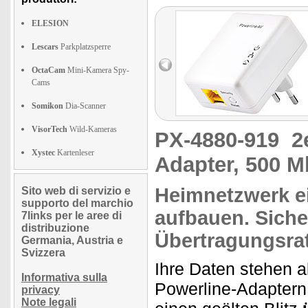
ELESION
Lescars
Parkplatzsperre
OctaCam
Mini-Kamera Spy-
Cams
Somikon
Dia-Scanner
VisorTech
Wild-Kameras
PX-4880-919
2
Xystec
Kartenleser
Adapter, 500 Mb
Heimnetzwerk
e
Sito web di servizio e
supporto del marchio
aufbauen.
Siche
7links per le aree di
distribuzione
Übertragungsra
Germania, Austria e
Svizzera
Ihre Daten stehen a
Informativa sulla
Powerline-Adaptern 
privacy
Note legali