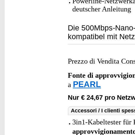
Powerline-Netzwerka
deutscher Anleitung
Die 500Mbps-Nano-P
kompatibel mit Netz
Prezzo di Vendita Cons
Fonte di approvvigi
PEARL
a
Nur € 24,67 pro Netz
Accessori / I clienti sp
3in1-Kabeltester für
approvvigionament