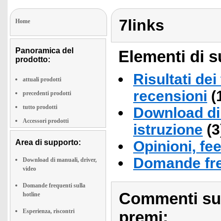
7links
Home
Panoramica del
Elementi di s
prodotto:
Risultati dei
attuali prodotti
recensioni
(
precedenti prodotti
tutto prodotti
Download di 
Accessori prodotti
istruzione
(3
Area di supporto:
Opinioni, fe
Domande fre
Download di manuali, driver,
video
Domande frequenti sulla
Commenti sull
hotline
Esperienza, riscontri
premi: