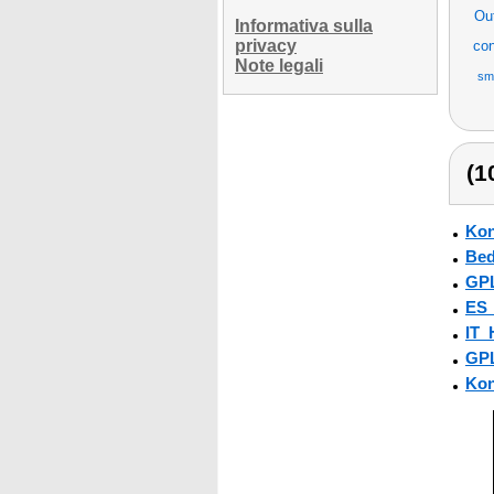
Ou
Informativa sulla
privacy
co
Note legali
sma
(1
Kon
Bed
GPL
ES
IT_
GPL
Kon