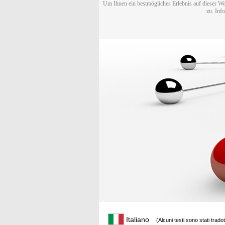
Um Ihnen ein bestmögliches Erlebnis auf dieser We
zu. Inf
Italiano
(Alcuni testi sono stati trado