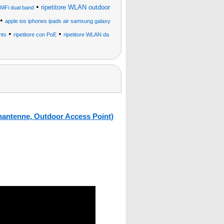
•
ripetitore WLAN outdoor
 WiFi dual band
•
apple ios iphones ipads air samsung galaxy
•
•
nts
ripetitore con PoE
ripetitore WLAN da
antenne, Outdoor Access Point)