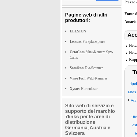
Prezzo 
Fonte 
Pagine web di altri
produttori:
Austri
ELESION
Acc
Lescars
Parkplatzsperre
Netz
OctaCam
Mini-Kamera Spy-
Netz
Cams
Kupp
Somikon
Dia-Scanner
T
VisorTech
Wild-Kameras
ripe
Xystec
Kartenleser
Mbits
•
Acc
Sito web di servizio e
supporto del marchio
7links per le aree di
Übe
distribuzione
es
Germania, Austria e
Svizzera
t