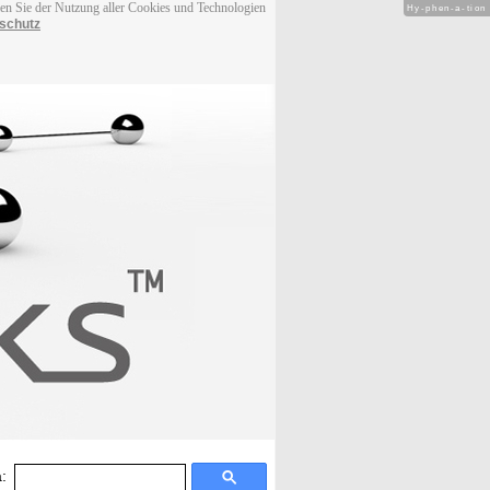
men Sie der Nutzung aller Cookies und Technologien
Hy-phen-a-tion
schutz
: