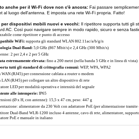
to anche per il Wi-Fi dove non c'è ancora:
Fai passare semplicemente
et al luogo dell'antenna. E imposta una rete Wi-Fi propria. Fatto!
 per dispositivi mobili nuovi e vecchi:
Il ripetitore supporta tutti gl
rd AC. Così puoi navigare sempre in modo rapido, sicuro e senza fastid
izzabile come ripetitore e punto di accesso
atibile WiFi:
supporta gli standard WLAN 802.11ac/a/b/g/n
ologia Dual-Band:
5,0 GHz (867 Mbit/s) e 2,4 GHz (300 Mbit/s)
tenne: 2 per 2,4 e 2 per 5 GHz
ata estremamente elevata:
fino a 200 metri (nella banda 5 GHz e in linea di vista)
orta tutti gli standard di crittografia comuni:
WEP, WPA, WPA2
a WAN (RJ45) per connessione cablata a router o modem
a LAN (RJ45) per collegare un altro dispositivo di rete
catore LED per modalità operativa e intensità del segnale
stente alle intemperie:
IP65
nsioni (Ø x H, con antenne): 15,5 x 47 cm, peso: 447 g
entazione: alimentatore da 230 Volt con adattatore PoE (per alimentazione tramite 
titore Dual-Band WLR-1200 incluso 4 antenne, cavo di rete, alimentatore, supporto
tatore PoE e manuale in italiano