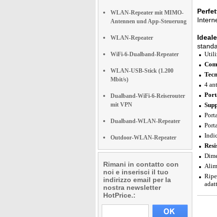
Perfet
WLAN-Repeater mit MIMO-
Intern
Antennen und App-Steuerung
Ideale
WLAN-Repeater
standa
Util
WiFi-6-Dualband-Repeater
Comp
WLAN-USB-Stick (1.200
Tecn
Mbit/s)
4 an
Port
Dualband-WiFi-6-Reiserouter
mit VPN
Supp
Port
Dualband-WLAN-Repeater
Port
Indi
Outdoor-WLAN-Repeater
Resi
Dime
Rimani in contatto con
Alim
noi e inserisci il tuo
Ripe
indirizzo email per la
adat
nostra newsletter
HotPrice.: