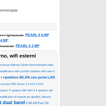
B07WWGQ83H
PEARL € 6,99*
pprovvigionamento
:
4,99*
PEARL € 2,99*
gionamento
:
erno, wifi esterni
errassen Balkone Gärten Netzwerkkabel mbps
amplificatore wlan yachten ripetitore wifi 6 wlan 6
•
ripetitore WLAN con porta LAN
Accessoire IP65 Schutz 2,4 GHz 5 GHz
•
•
peaters
ripetitore WiFi WiFi 6
ripetitore wifi
amplificatore di segnale per giardino, balcone,
N dual band
•
WLAN-Pan-Tilt-