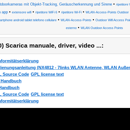
•
tdoorkameras mit Objekt-Tracking, Geräuscherkennung und Sirene
ripetitore
•
•
•
•
n app
extensore wifi
ripetitore WiFi 6
ripetitore Wi-Fi
WLAN-Access-Points Outdoor
•
•
rtphone android tablet telefono cellulare
WLAN-Access-Points
Outdoor Wifi Access Poi
•
esterno
WLAN Outdoor Access Points
0) Scarica manuale, driver, video ...:
formitätserklärung
ienungsanleitung (NX4812 - 7links WLAN Antenne, WLAN Außen
 Source Code
GPL license text
_Handbuch
Handbuch
 Source Code
GPL license text
formitätserklärung