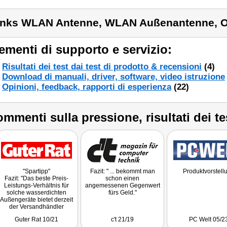
inks WLAN Antenne, WLAN Außenantenne, O
ementi di supporto e servizio:
Risultati dei test dai test di prodotto & recensioni
(4)
Download di manuali, driver, software, video istruzione
Opinioni, feedback, rapporti di esperienza
(22)
mmenti sulla pressione, risultati dei te
"Spartipp"
Fazit: " ... bekommt man
Produktvorstell
Fazit: "Das beste Preis-
schon einen
Leistungs-Verhältnis für
angemessenen Gegenwert
solche wasserdichten
fürs Geld."
Außengeräte bietet derzeit
der Versandhändler
pearl.de."
Guter Rat 10/21
c't 21/19
PC Welt 05/2