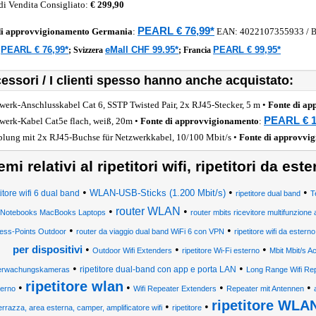
di Vendita Consigliato:
€ 299,90
PEARL € 76,99*
di approvvigionamento
Germania
:
EAN:
4022107355933
/
PEARL € 76,99*
eMall CHF 99.95*
PEARL € 99,95*
a
;
Svizzera
;
Francia
essori / I clienti spesso hanno anche acquistato:
werk-Anschlusskabel Cat 6, SSTP Twisted Pair, 2x RJ45-Stecker, 5 m •
Fonte di a
PEARL € 1
werk-Kabel Cat5e flach, weiß, 20m •
Fonte di approvvigionamento
:
lung mit 2x RJ45-Buchse für Netzwerkkabel, 10/100 Mbit/s •
Fonte di approvvi
emi relativi al ripetitori wifi, ripetitori da est
•
•
•
WLAN-USB-Sticks (1.200 Mbit/s)
titore wifi 6 dual band
ripetitore dual band
T
•
router WLAN
•
 Notebooks MacBooks Laptops
router mbits ricevitore multifunzione 
•
•
ess-Points Outdoor
router da viaggio dual band WiFi 6 con VPN
ripetitore wifi da esterno
•
•
•
per dispositivi
Outdoor Wifi Extenders
ripetitore Wi-Fi esterno
Mbit Mbit/s 
•
•
ripetitore dual-band con app e porta LAN
rwachungskameras
Long Range Wifi Re
ripetitore wlan
•
•
•
•
terno
Wifi Repeater Extenders
Repeater mit Antennen
ripetitore WLA
•
•
errazza, area esterna, camper, amplificatore wifi
ripetitore