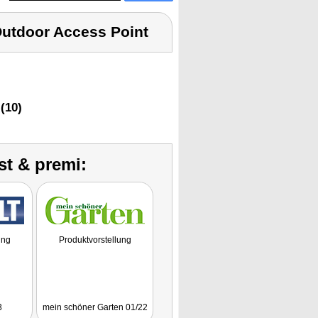
utdoor Access Point
(10)
st & premi:
ung
Produktvorstellung
3
mein schöner Garten 01/22