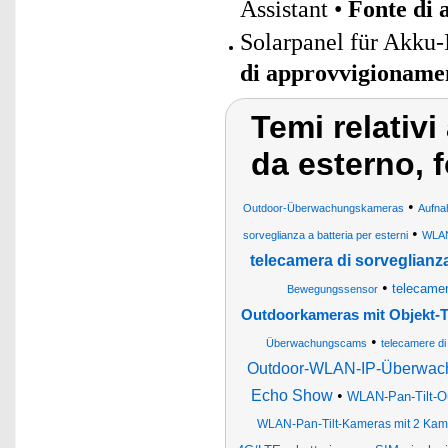
Assistant •
Fonte di
Solarpanel für Akku-
di approvvigioname
Temi relativi
da esterno, 
•
Outdoor-Überwachungskameras
Aufna
•
sorveglianza a batteria per esterni
WLAN
telecamera di sorveglianza
•
telecamere
Bewegungssensor
Outdoorkameras mit Objekt-T
•
Überwachungscams
telecamere di 
Outdoor-WLAN-IP-Überwachun
Echo Show
•
WLAN-Pan-Tilt-Ou
WLAN-Pan-Tilt-Kameras mit 2 Kame