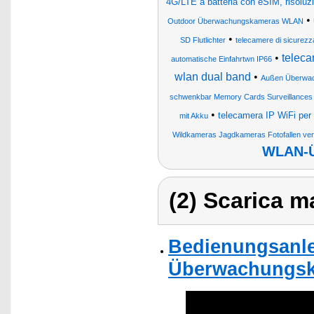
4G/LTE a batteria con eSIM, risoluzi
•
Outdoor Überwachungskameras WLAN
•
SD Flutlichter
telecamere di sicurezza
•
teleca
automatische Einfahrtwn IP66
wlan dual band
•
Außen Überwa
schwenkbar Memory Cards Surveillances 
•
telecamera IP WiFi per f
mit Akku
Wildkameras Jagdkameras Fotofallen ve
WLAN-Ü
(2) Scarica ma
Bedienungsanle
Überwachungsk