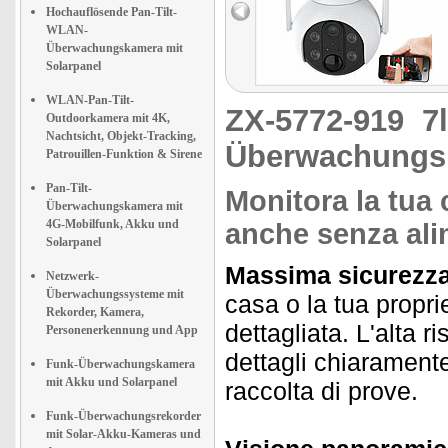
Hochauflösende Pan-Tilt-
WLAN-
Überwachungskamera mit
Solarpanel
WLAN-Pan-Tilt-
ZX-5772-919
7
Outdoorkamera mit 4K,
Nachtsicht, Objekt-Tracking,
Überwachungsk
Patrouillen-Funktion & Sirene
Pan-Tilt-
Monitora la tua 
Überwachungskamera mit
4G-Mobilfunk, Akku und
anche senza ali
Solarpanel
Massima sicurezza 
Netzwerk-
Überwachungssysteme mit
casa o la tua propri
Rekorder, Kamera,
dettagliata. L'alta ri
Personenerkennung und App
dettagli chiaramente
Funk-Überwachungskamera
mit Akku und Solarpanel
raccolta di prove.
Funk-Überwachungsrekorder
mit Solar-Akku-Kameras und