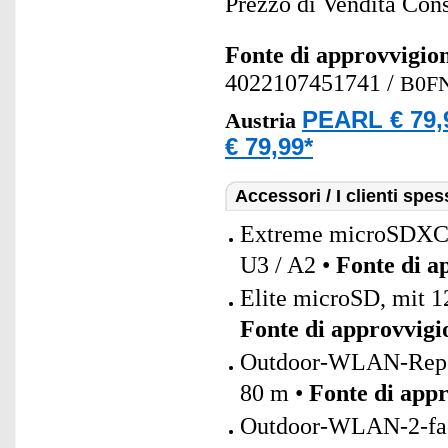
Prezzo di Vendita Cons
Fonte di approvvigi
4022107451741
/
B0F
PEARL € 79,
Austria
€ 79,99*
Accessori / I clienti sp
Extreme microSDXC
U3 / A2 •
Fonte di 
Elite microSD, mit 1
Fonte di approvvig
Outdoor-WLAN-Repeat
80 m •
Fonte di app
Outdoor-WLAN-2-fac