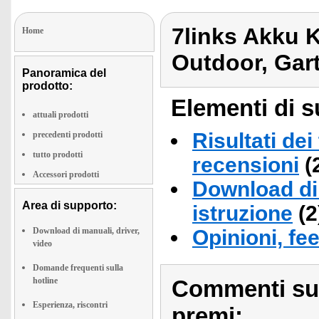
7links Akku
Home
Outdoor, Gar
Panoramica del
prodotto:
Elementi di s
attuali prodotti
Risultati dei
precedenti prodotti
tutto prodotti
recensioni
(
Accessori prodotti
Download di 
Area di supporto:
istruzione
(2
Download di manuali, driver,
Opinioni, fe
video
Domande frequenti sulla
hotline
Commenti sull
Esperienza, riscontri
premi: