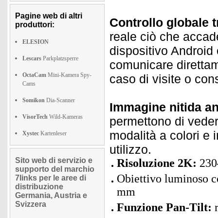
Pagine web di altri
Controllo globale 
produttori:
reale ciò che accad
ELESION
dispositivo Android o
Lescars
Parkplatzsperre
comunicare direttame
OctaCam
Mini-Kamera Spy-
caso di visite o con
Cams
Somikon
Dia-Scanner
Immagine nitida an
VisorTech
Wild-Kameras
permettono di veder
modalità a colori e 
Xystec
Kartenleser
utilizzo.
Sito web di servizio e
Risoluzione 2K:
2304
supporto del marchio
Obiettivo luminoso 
7links per le aree di
distribuzione
mm
Germania, Austria e
Svizzera
Funzione Pan-Tilt:
r