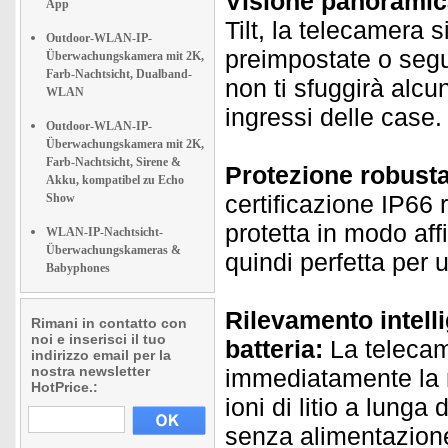
Visione panoramic
App
Tilt, la telecamera
Outdoor-WLAN-IP-
preimpostate o segu
Überwachungskamera mit 2K,
Farb-Nachtsicht, Dualband-
non ti sfuggirà alcun 
WLAN
ingressi delle case.
Outdoor-WLAN-IP-
Überwachungskamera mit 2K,
Farb-Nachtsicht, Sirene &
Protezione robusta
Akku, kompatibel zu Echo
certificazione IP66 
Show
protetta in modo aff
WLAN-IP-Nachtsicht-
Überwachungskameras &
quindi perfetta per 
Babyphones
Rilevamento intell
Rimani in contatto con
noi e inserisci il tuo
batteria:
La telecam
indirizzo email per la
nostra newsletter
immediatamente la r
HotPrice.:
ioni di litio a lunga
senza alimentazione