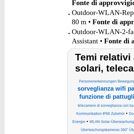
Fonte di approvvig
Outdoor-WLAN-Repeat
80 m •
Fonte di app
Outdoor-WLAN-2-fac
Assistant •
Fonte di
Temi relativi
solari, tele
Personenerkennungen Bewegungs
sorveglianza wifi pa
funzione di pattug
telecamere di sorveglianza con bat
•
Kommunikation IP66 Zubehör
Do
•
Energie
WLAN-Solar-Überwachung
Überwachungskameras 360° Üb