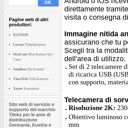
Android o iOS ricevi 
direttamente tramite
visita o consegna di
Pagine web di altri
produttori:
Immagine nitida an
ELESION
assicurano che tu p
Lescars
Parkplatzsperre
Scegli tra la modali
OctaCam
Mini-Kamera Spy-
dell'area di utilizzo.
Cams
Set di 2 telecamere 
Somikon
Dia-Scanner
di ricarica USB (USB
VisorTech
Wild-Kameras
con supporto, materia
Xystec
Kartenleser
Telecamera di sor
Sito web di servizio e
Risoluzione 2K:
2304
supporto del marchio
7links per le aree di
Obiettivo luminoso 
distribuzione
mm
Germania, Austria e