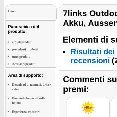
7links Outdo
Home
Akku, Aussen
Panoramica del
prodotto:
Elementi di s
attuali prodotti
Risultati dei
precedenti prodotti
tutto prodotti
recensioni
(
Accessori prodotti
Area di supporto:
Commenti sull
Download di manuali, driver,
premi:
video
Domande frequenti sulla
hotline
Esperienza, riscontri