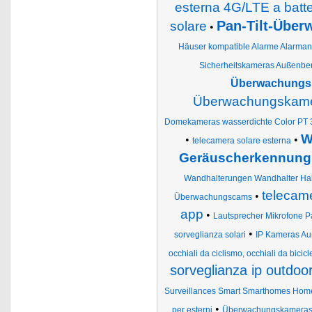
esterna 4G/LTE a batter
Pan-Tilt-Übe
solare
•
Häuser kompatible Alarme Alarmanl
Sicherheitskameras Außenbe
Überwachungsk
Überwachungskamer
Domekameras wasserdichte Color PT 
W
•
•
telecamera solare esterna
Geräuscherkennung 
Wandhalterungen Wandhalter Ha
telecame
•
Überwachungscams
app
•
Lautsprecher Mikrofone 
•
sorveglianza solari
IP Kameras Au
occhiali da ciclismo, occhiali da bicicl
sorveglianza ip outdoor
Surveillances Smart Smarthomes Homes
•
per esterni
Überwachungskameras 