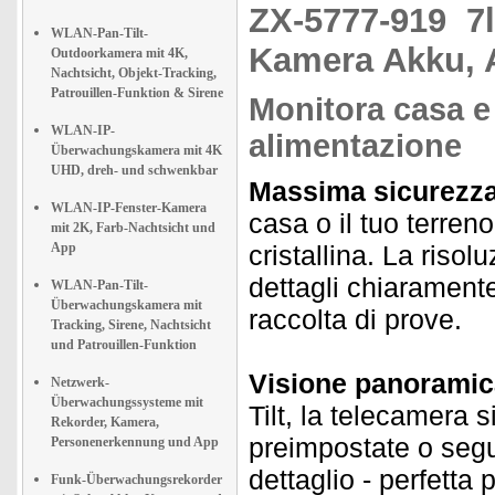
ZX-5777-919
7
WLAN-Pan-Tilt-
Kamera Akku, 
Outdoorkamera mit 4K,
Nachtsicht, Objekt-Tracking,
Patrouillen-Funktion & Sirene
Monitora casa e 
WLAN-IP-
alimentazione
Überwachungskamera mit 4K
UHD, dreh- und schwenkbar
Massima sicurezza 
WLAN-IP-Fenster-Kamera
casa o il tuo terren
mit 2K, Farb-Nachtsicht und
App
cristallina. La risol
dettagli chiaramente
WLAN-Pan-Tilt-
Überwachungskamera mit
raccolta di prove.
Tracking, Sirene, Nachtsicht
und Patrouillen-Funktion
Visione panoramic
Netzwerk-
Überwachungssysteme mit
Tilt, la telecamera
Rekorder, Kamera,
preimpostate o segu
Personenerkennung und App
dettaglio - perfetta 
Funk-Überwachungsrekorder