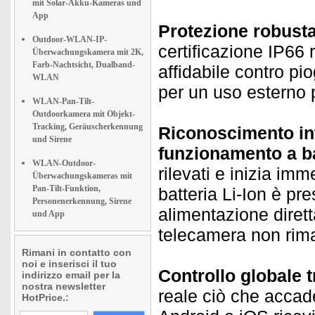
mit Solar-Akku-Kameras und
App
Protezione robusta
Outdoor-WLAN-IP-
certificazione IP66 
Überwachungskamera mit 2K,
Farb-Nachtsicht, Dualband-
affidabile contro pi
WLAN
per un uso esterno
WLAN-Pan-Tilt-
Outdoorkamera mit Objekt-
Tracking, Geräuscherkennung
Riconoscimento int
und Sirene
funzionamento a ba
WLAN-Outdoor-
rilevati e inizia im
Überwachungskameras mit
Pan-Tilt-Funktion,
batteria Li-Ion è pr
Personenerkennung, Sirene
alimentazione dirett
und App
telecamera non rima
Rimani in contatto con
noi e inserisci il tuo
Controllo globale 
indirizzo email per la
nostra newsletter
reale ciò che accad
HotPrice.: