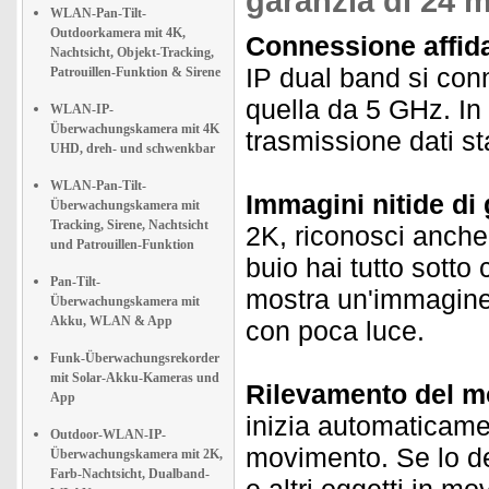
garanzia di 24 m
WLAN-Pan-Tilt-
Outdoorkamera mit 4K,
Connessione affidab
Nachtsicht, Objekt-Tracking,
IP dual band si con
Patrouillen-Funktion & Sirene
quella da 5 GHz. In
WLAN-IP-
Überwachungskamera mit 4K
trasmissione dati st
UHD, dreh- und schwenkbar
WLAN-Pan-Tilt-
Immagini nitide di 
Überwachungskamera mit
Tracking, Sirene, Nachtsicht
2K, riconosci anche 
und Patrouillen-Funktion
buio hai tutto sotto 
Pan-Tilt-
mostra un'immagine 
Überwachungskamera mit
Akku, WLAN & App
con poca luce.
Funk-Überwachungsrekorder
mit Solar-Akku-Kameras und
Rilevamento del mo
App
inizia automaticame
Outdoor-WLAN-IP-
movimento. Se lo de
Überwachungskamera mit 2K,
Farb-Nachtsicht, Dualband-