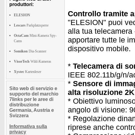
produttori:
Controllo tramite 
ELESION
"ELESION" puoi vede
Lescars
Parkplatzsperre
alla tua telecamera
OctaCam
Mini-Kamera Spy-
apportare tutte le 
Cams
dispositivo mobile.
Somikon
Dia-Scanner
VisorTech
Wild-Kameras
*
Telecamera di so
Xystec
Kartenleser
IEEE 802.11b/g/n/ac
*
Sensore di immag
Sito web di servizio e
alta risoluzione 2
supporto del marchio
7links per le aree di
* Obiettivo luminos
distribuzione
angolo di visione: 9
Germania, Austria e
Svizzera
* Regolazione dinam
riprese anche contr
Informativa sulla
privacy