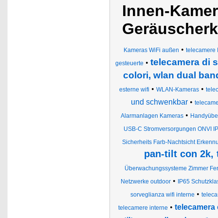
Innen-Kamera
Geräuscherk
•
Kameras WiFi außen
telecamere 
telecamera di s
•
gesteuerte
colori, wlan dual ban
•
•
esterne wifi
WLAN-Kameras
tele
und schwenkbar
•
telecame
•
Alarmanlagen Kameras
Handyüber
USB-C Stromversorgungen ONVI IP
Sicherheits Farb-Nachtsicht Erkenn
pan-tilt con 2k
Überwachungssysteme Zimmer Fern
•
Netzwerke outdoor
IP65 Schutzkl
•
sorveglianza wifi interne
teleca
•
telecamera 
telecamere interne