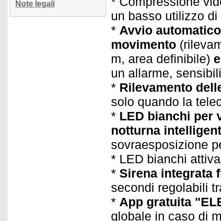
* Compressione vide
Note legali
un basso utilizzo di
*
Avvio automatico 
movimento
(rileva
m, area definibile)
e
un allarme, sensibili
*
Rilevamento delle
solo quando la tel
*
LED bianchi per v
notturna intelligen
sovraesposizione pe
* LED bianchi attiv
*
Sirena integrata 
secondi regolabili t
*
App gratuita "EL
globale in caso di 