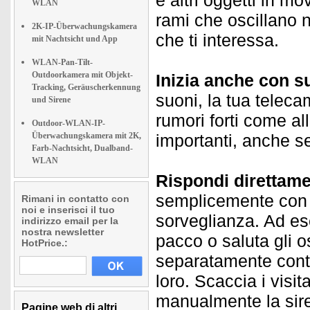
e altri oggetti in mo
WLAN
rami che oscillano ne
2K-IP-Überwachungskamera
che ti interessa.
mit Nachtsicht und App
WLAN-Pan-Tilt-
Outdoorkamera mit Objekt-
Inizia anche con s
Tracking, Geräuscherkennung
suoni, la tua teleca
und Sirene
rumori forti come all
Outdoor-WLAN-IP-
Überwachungskamera mit 2K,
importanti, anche se
Farb-Nachtsicht, Dualband-
WLAN
Rispondi direttamen
semplicemente con l
Rimani in contatto con
noi e inserisci il tuo
sorveglianza. Ad ese
indirizzo email per la
nostra newsletter
pacco o saluta gli o
HotPrice.:
separatamente contr
loro. Scaccia i visi
manualmente la sir
Pagine web di altri