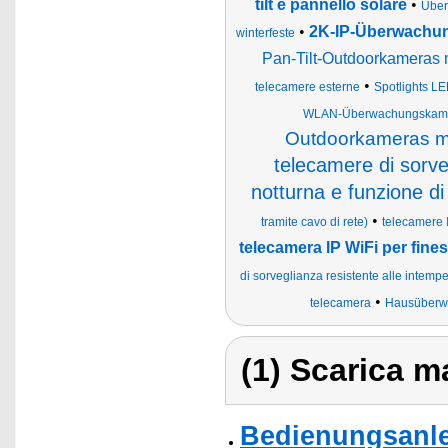
tilt e pannello solare
•
Über
•
2K-IP-Überwachun
winterfeste
Pan-Tilt-Outdoorkameras m
•
telecamere esterne
Spotlights L
WLAN-Überwachungskame
Outdoorkameras mi
telecamere di sorveg
notturna e funzione di
•
tramite cavo di rete)
telecamere 
telecamera IP WiFi per fines
di sorveglianza resistente alle intempe
•
telecamera
Hausüberwa
(1) Scarica ma
Bedienungsanlei