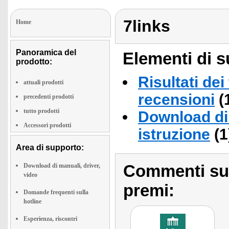
7links
Home
Panoramica del
Elementi di s
prodotto:
Risultati dei
attuali prodotti
recensioni
(
precedenti prodotti
tutto prodotti
Download di 
Accessori prodotti
istruzione
(1
Area di supporto:
Commenti sull
Download di manuali, driver,
video
premi:
Domande frequenti sulla
hotline
Esperienza, riscontri