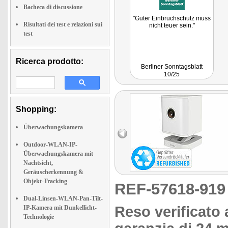
Bacheca di discussione
"Guter Einbruchschutz muss
Risultati dei test e relazioni sui
nicht teuer sein."
test
Ricerca prodotto:
Berliner Sonntagsblatt
10/25
Shopping:
Überwachungskamera
Outdoor-WLAN-IP-
Überwachungskamera mit
Nachtsicht,
Geräuscherkennung &
Objekt-Tracking
REF-57618-91
Dual-Linsen-WLAN-Pan-Tilt-
Reso verificato 
IP-Kamera mit Dunkellicht-
Technologie