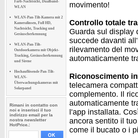
Farb-Nachtsicht, Dualband-
movimento!
WLAN
WLAN-Pan-Tilt-Kamera mit 2
Controllo totale t
Kameralinsen, Full HD,
Nachtsicht, Tracking und
Guarda sul display 
Geräuscherkennung
succede davanti all'
WLAN-Pan-Tilt-
rilevamento del mov
Outdoorkamera mit Objekt-
Tracking, Geräuscherkennung
automaticamente tram
und Sirene
Hochauflösende Pan-Tilt-
Riconoscimento int
WLAN-
Überwachungskameras mit
telecamera compat
Solarpanel
complemento. Il ric
automaticamente tra
Rimani in contatto con
noi e inserisci il tuo
l'app installata. Co
indirizzo email per la
ancora sentito il t
nostra newsletter
HotPrice.:
come il bucato o i pi