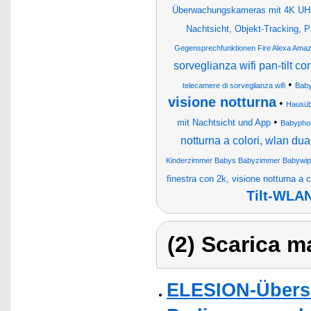
Überwachungskameras mit 4K UHD
Nachtsicht, Objekt-Tracking, P
Gegensprechfunktionen Fire Alexa Ama
sorveglianza wifi pan-tilt c
•
telecamere di sorveglianza wifi
Bab
visione notturna
•
Hausüb
•
mit Nachtsicht und App
Babypho
notturna a colori, wlan du
Kinderzimmer Babys Babyzimmer Babywip
finestra con 2k, visione notturna a c
Tilt-WLA
(2) Scarica ma
ELESION-Übers