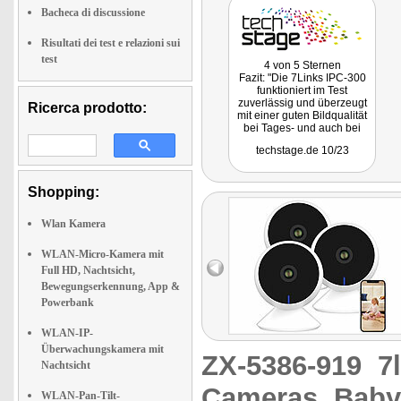
Bacheca di discussione
Risultati dei test e relazioni sui
test
4 von 5 Sternen
Fazit: "Die 7Links IPC-300
funktioniert im Test
zuverlässig und überzeugt
Ricerca prodotto:
mit einer guten Bildqualität
bei Tages- und auch bei
Nachtaufnahmen. Positiv ist
techstage.de 10/23
auch die intuitive
Bedienung sowie die
Kompatibilität zur Tuya-
Shopping:
Plattform. Damit lässt sie
sich mit anderen Smart-
Home-Komponenten für
Wlan Kamera
Automatisierungen nutzen.
Positiv ist auch, dass sie
sich dank Onvif-Support mit
WLAN-Micro-Kamera mit
Dritthersteller-Lösungen
Full HD, Nachtsicht,
wie Synology Surveillance
Bewegungserkennung, App &
Station nutzen lässt."
Powerbank
WLAN-IP-
Überwachungskamera mit
ZX-5386-919
7
Nachtsicht
Cameras, Baby
WLAN-Pan-Tilt-