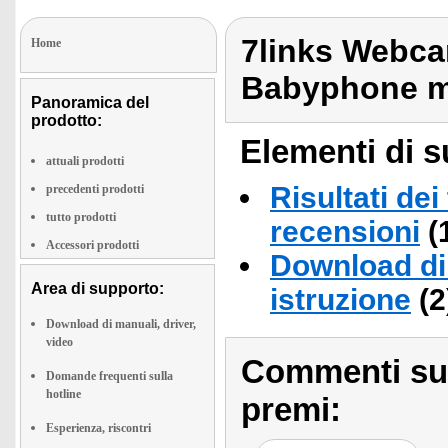
7links Webca
Home
Babyphone m
Panoramica del
prodotto:
Elementi di s
attuali prodotti
Risultati dei
precedenti prodotti
tutto prodotti
recensioni
(
Accessori prodotti
Download di 
Area di supporto:
istruzione
(2
Download di manuali, driver,
video
Commenti sull
Domande frequenti sulla
hotline
premi:
Esperienza, riscontri