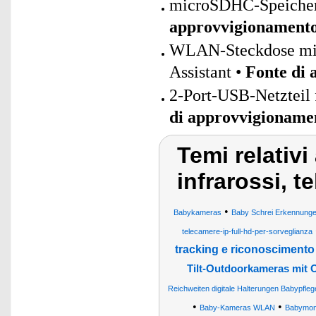
microSDHC-Speicherk
approvvigionament
WLAN-Steckdose mit 
Assistant •
Fonte di
2-Port-USB-Netzteil 
di approvvigioname
Temi relativ
infrarossi, t
•
Babykameras
Baby Schrei Erkennung
telecamere-ip-full-hd-per-sorveglianza
tracking e riconosciment
Tilt-Outdoorkameras mit 
Reichweiten digitale Halterungen Babypfle
•
•
Baby-Kameras WLAN
Babymon