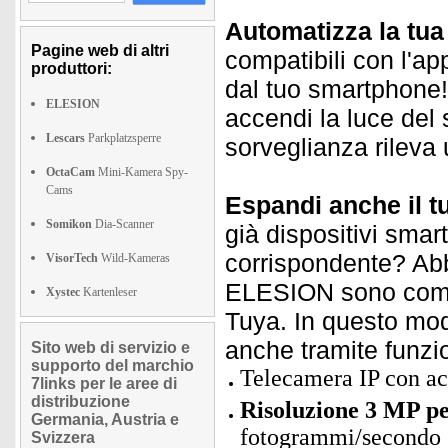
Automatizza la tu
Pagine web di altri
compatibili con l'ap
produttori:
dal tuo smartphone! 
ELESION
accendi la luce del
Lescars
Parkplatzsperre
sorveglianza rileva
OctaCam
Mini-Kamera Spy-
Cams
Espandi anche il t
Somikon
Dia-Scanner
già dispositivi smar
corrispondente? Abbi
VisorTech
Wild-Kameras
ELESION sono compat
Xystec
Kartenleser
Tuya. In questo modo
anche tramite funzi
Sito web di servizio e
supporto del marchio
Telecamera IP con ac
7links per le aree di
distribuzione
Risoluzione 3 MP pe
Germania, Austria e
fotogrammi/secondo
Svizzera