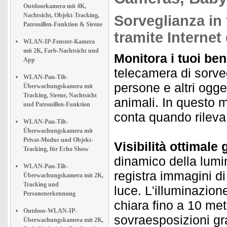
Outdoorkamera mit 4K,
Nachtsicht, Objekt-Tracking,
Sorveglianza in
Patrouillen-Funktion & Sirene
tramite Internet
WLAN-IP-Fenster-Kamera
mit 2K, Farb-Nachtsicht und
Monitora i tuoi ben
App
telecamera di sorveg
WLAN-Pan-Tilt-
persone e altri ogg
Überwachungskamera mit
Tracking, Sirene, Nachtsicht
animali. In questo 
und Patrouillen-Funktion
conta quando rilev
WLAN-Pan-Tilt-
Überwachungskamera mit
Privat-Modus und Objekt-
Visibilità ottimale 
Tracking, für Echo Show
dinamico della lumin
WLAN-Pan-Tilt-
registra immagini di
Überwachungskamera mit 2K,
Tracking und
luce. L'illuminazion
Personenerkennung
chiara fino a 10 met
Outdoor-WLAN-IP-
sovraesposizioni gra
Überwachungskamera mit 2K,