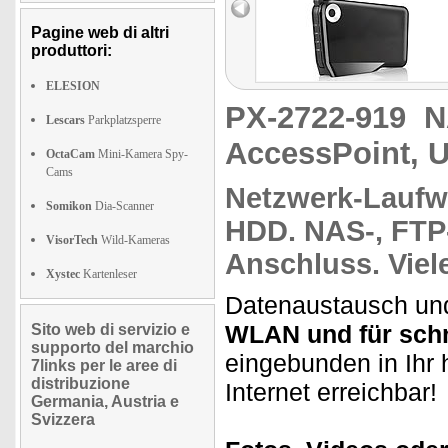
Pagine web di altri
produttori:
ELESION
PX-2722-919
N
Lescars
Parkplatzsperre
AccessPoint, 
OctaCam
Mini-Kamera Spy-
Cams
Netzwerk-Laufw
Somikon
Dia-Scanner
HDD.
NAS-, FTP
VisorTech
Wild-Kameras
Anschluss. Viel
Xystec
Kartenleser
Datenaustausch und
WLAN und für schne
Sito web di servizio e
supporto del marchio
eingebunden in Ihr
7links per le aree di
distribuzione
Internet erreichbar!
Germania, Austria e
Svizzera