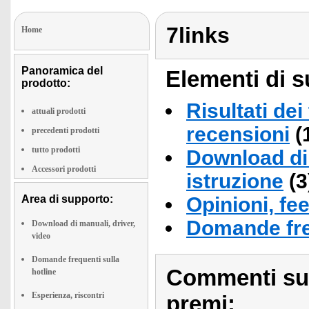
7links
Home
Panoramica del
Elementi di s
prodotto:
Risultati dei
attuali prodotti
recensioni
(
precedenti prodotti
tutto prodotti
Download di 
Accessori prodotti
istruzione
(3
Area di supporto:
Opinioni, fe
Domande fre
Download di manuali, driver,
video
Domande frequenti sulla
Commenti sull
hotline
Esperienza, riscontri
premi: