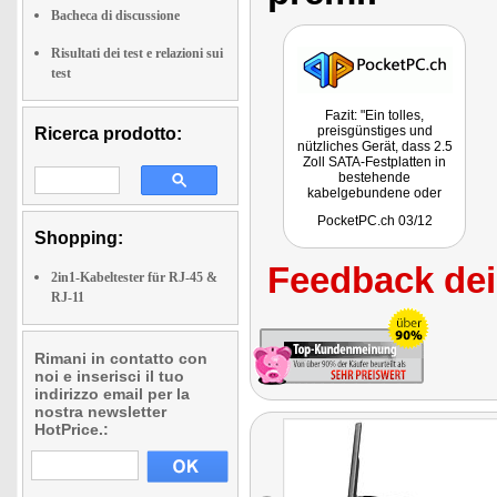
Bacheca di discussione
Risultati dei test e relazioni sui
test
Fazit: "Ein tolles,
preisgünstiges und
Ricerca prodotto:
nützliches Gerät, dass 2.5
Zoll SATA-Festplatten in
bestehende
kabelgebundene oder
drahtlose Netzwerke
PocketPC.ch 03/12
einbindet oder gleich auch
Shopping:
noch einen WLAN-
Zugriffspunkt bietet. Die
Feedback dei 
einfache Bedienung und
2in1-Kabeltester für RJ-45 &
die gute Ausstattung
RJ-11
machen das Gerät
empfehlenswert. Wer eine
SATA-Laptop-Festplatte
herumliegen hat, sollte
Rimani in contatto con
unbedingt zugreifen."
noi e inserisci il tuo
indirizzo email per la
nostra newsletter
HotPrice.: