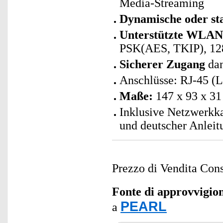
Media-Streaming
Dynamische oder st
Unterstützte WLAN-
PSK(AES, TKIP), 12
Sicherer Zugang
da
Anschlüsse: RJ-45 (
Maße:
147 x 93 x 3
Inklusive Netzwerkk
und deutscher Anleit
Prezzo di Vendita Cons
Fonte di approvvigi
PEARL
a