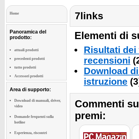
7links
Home
Panoramica del
Elementi di s
prodotto:
Risultati dei
attuali prodotti
recensioni
(
precedenti prodotti
tutto prodotti
Download di 
Accessori prodotti
istruzione
(3
Area di supporto:
Commenti sull
Download di manuali, driver,
video
premi:
Domande frequenti sulla
hotline
Esperienza, riscontri