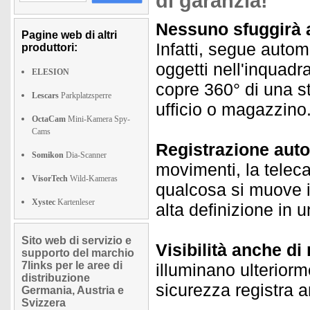
di garanzia!
Nessuno sfuggirà a
Pagine web di altri
Infatti, segue autom
produttori:
oggetti nell'inquadra
ELESION
copre 360° di una s
Lescars
Parkplatzsperre
ufficio o magazzino
OctaCam
Mini-Kamera Spy-
Cams
Registrazione auto
Somikon
Dia-Scanner
movimenti, la tele
VisorTech
Wild-Kameras
qualcosa si muove in
Xystec
Kartenleser
alta definizione in 
Sito web di servizio e
Visibilità anche di 
supporto del marchio
7links per le aree di
illuminano ulteriorm
distribuzione
sicurezza registra 
Germania, Austria e
Svizzera