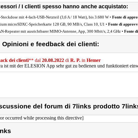
essori / I clienti spesso hanno anche acquistato:
-Steckdose mit 4-fach-USB-Netzteil (3,6 A / 18 Watt), bis 3.680 W •
Fonte di appr
ium microSDXC-Speicherkarte 128 GB, 90 MB/s, Class 10, U1 •
Fonte di approv
-Repeater mit ausrichtbarer MIMO-Antenne, App, 300 Mbit/s, 2,4 GHz •
Fonte d
) Opinioni e feedback dei clienti:
ck dei clienti
** dal
20.08.2022
di
R. P.
in
Hemer
 ist mit der ELESION App sehr gut zu bedienen und funktioniert ein
scussione del forum di 7links prodotto 7link
ror occurred while processing this directive]
inks