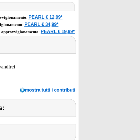
PEARL € 12,99*
ovvigionamento
:
PEARL € 34,99*
vigionamento
:
PEARL € 19,99*
i approvvigionamento
:
wandfrei
mostra tutti i contributi
s: