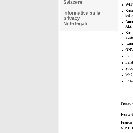
Svizzera
WiFi
Kost
Informativa sulla
bei 
privacy
Auto
Note legali
Akti
Komp
Syst
Laut
ONV
Lich
Leis
Stro
Maße
IP-K
Prezzo 
Fonte 
Franci
Nur € 