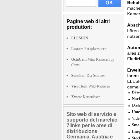
Behal
machen
Kamera
Pagine web di altri
Absch
produttori:
hören 
nutzen
ELESION
Autom
Lescars
Parkplatzsperre
alles 
Flurli
OctaCam
Mini-Kamera Spy-
Cams
Erwei
Ihrem 
Somikon
Dia-Scanner
ELESIO
VisorTech
Wild-Kameras
gemei
Bew
Xystec
Kartenleser
Nach
Dreh
Unte
Sito web di servizio e
Vide
supporto del marchio
Smar
7links per le aree di
distribuzione
Inte
Germania, Austria e
Stec