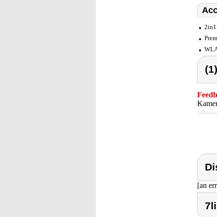
Acc
2in1
Prem
WLAN
(1
Feedba
Kamera
Di
[an er
7l