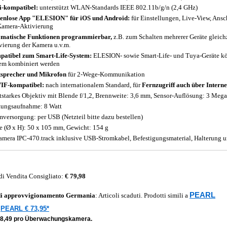
-kompatibel:
unterstützt WLAN-Standards IEEE 802.11b/g/n (2,4 GHz)
enlose App "ELESION" für iOS und Android:
für Einstellungen, Live-View, An
Kamera-Aktivierung
matische Funktionen programmierbar,
z.B. zum Schalten mehrerer Geräte gleichz
vierung der Kamera u.v.m.
atibel zum Smart-Life-System:
ELESION- sowie Smart-Life- und Tuya-Geräte k
em kombiniert werden
sprecher und Mikrofon
für 2-Wege-Kommunikation
IF-kompatibel:
nach internationalem Standard, für
Fernzugriff auch über Intern
tstarkes Objektiv mit Blende f/1,2, Brennweite: 3,6 mm, Sensor-Auflösung: 3 Mega
tungsaufnahme: 8 Watt
mversorgung: per USB (Netzteil bitte dazu bestellen)
 (Ø x H): 50 x 105 mm, Gewicht: 154 g
amera IPC-470.track inklusive USB-Stromkabel, Befestigungsmaterial, Halterung u
di Vendita Consigliato:
€ 79,98
PEARL
di approvvigionamento
Germania
: Articoli scaduti. Prodotti simili a
PEARL € 73,95*
a
38,49 pro Überwachungskamera.