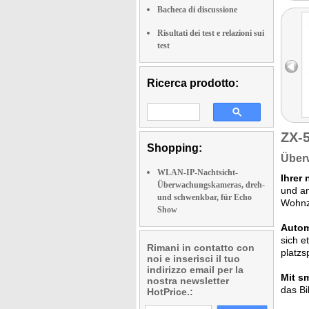
Bacheca di discussione
Risultati dei test e relazioni sui
test
Ricerca prodotto:
ZX-
Shopping:
Überw
WLAN-IP-Nachtsicht-
Ihrer
Überwachungskameras, dreh-
und an
und schwenkbar, für Echo
Wohnz
Show
Autom
sich e
Rimani in contatto con
platz
noi e inserisci il tuo
indirizzo email per la
Mit s
nostra newsletter
das Bi
HotPrice.: