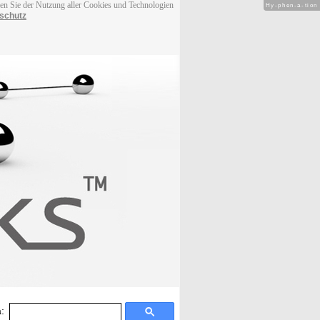
men Sie der Nutzung aller Cookies und Technologien
Hy-phen-a-tion
schutz
: