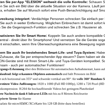
ten Sie per App "ELESION" weltweit die volle Kontrolle:
Schauen Si
 Sie sich ein Bild über die aktuelle Situation vor der Kamera. Läuft j
, erhalten Sie auf Wunsch sofort eine Push-Benachrichtigung auf Sm
reckung integriert:
Verdächtige Personen schrecken Sie einfach per 
Sie auch in weiter Entfernung. Möglichen Einbrechern ist damit sofort 
 Sie die Gegensprech-Funktion und schrecken Sie z.B. Hausierer ab.
atisieren Sie Ihr Smart Home:
Koppeln Sie auch andere kompatible G
zentral - direkt über Ihr Smartphone! Und vernetzen Sie die Geräte sog
cht einschalten, wenn Ihre Überwachungskamera eine Bewegung registri
tern Sie auch Ihr bestehendes Smart-Life- und Tuya-System:
Haben
Zuhause, die Sie per entsprechender App steuern? Dann haben wir die 
N-Geräte sind mit Ihren Smart-Life- und Tuya-Geräten kompatibel. So
nsam - auch per automatischer Funktionen!
egungs-Erkennung
über den Bildsensor für automatischen Aufnahmestart, kann au
laufend: folgt erkannten Objekten automatisch
und hält Personen im Bild
t sich horizontal um 355° und schwenkt vertikal um 90°: für
volle 360° Rundum-S
rstützte Video-Auflösungen:
1920 x 1080 (Full HD 1080p), 1280 x 720 Pixel (HD
okompression: H.264 für hochauflösende Videos bei geringem Platzbedarf
te Nachtsicht dank 6 Infrarot-LEDs
mit bis zu 8 Metern Reichweite
grierte Sirene
für Alarme
kplatz für microSD(HC/XC)-Karte bis 128 GB (bitte dazu bestellen)