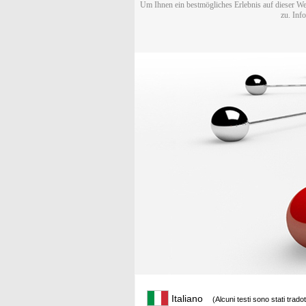
Um Ihnen ein bestmögliches Erlebnis auf dieser We
zu. Inf
Italiano
(Alcuni testi sono stati trado