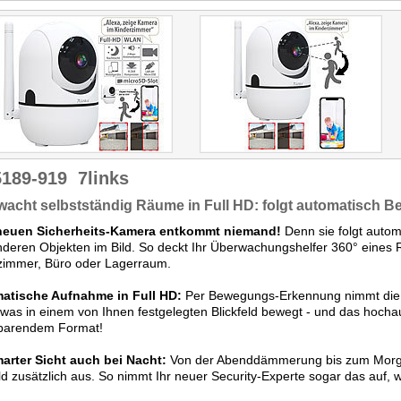
5189-919
7links
acht selbstständig Räume in Full HD: folgt automatisch
 neuen Sicherheits-Kamera entkommt niemand!
Denn sie folgt auto
deren Objekten im Bild. So deckt Ihr Überwachungshelfer 360° eines 
immer, Büro oder Lagerraum.
atische Aufnahme in Full HD:
Per Bewegungs-Erkennung nimmt die K
twas in einem von Ihnen festgelegten Blickfeld bewegt - und das hochau
sparendem Format!
marter Sicht auch bei Nacht:
Von der Abenddämmerung bis zum Morge
ld zusätzlich aus. So nimmt Ihr neuer Security-Experte sogar das auf, w