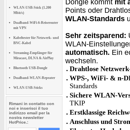
Dongle kommt
mit 
WLAN-USB-Stick (1.200
Points oder Drahtlo
Mbit/s)
WLAN-Standards
u
Dualband-WiFi-6-Reiserouter
mit VPN
Sehr zeitsparend:
Ü
Kabeltester für Netzwerk- und
WLAN-Einstellunge
BNC-Kabel
automatisch.
Ein e
Streaming-Empfänger für
Miracast, DLNA & AirPlay
wechseln.
Drahtlose Netzwerk
Bluetooth USB-Dongle
WPS-, WiFi- & n-D
Dualband-WLAN-Repeater
Standards
WLAN-USB-Sticks
Sichere WLAN-Vers
TKIP
Rimani in contatto con
noi e inserisci il tuo
Erstklassige Reichw
indirizzo email per la
nostra newsletter
Anschluss und Stro
HotPrice.: