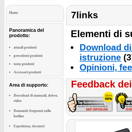
7links
Home
Panoramica del
Elementi di s
prodotto:
Download di 
attuali prodotti
istruzione
(3
precedenti prodotti
tutto prodotti
Opinioni, fe
Accessori prodotti
Feedback dei 
Area di supporto:
Download di manuali, driver,
video
Domande frequenti sulla
hotline
Esperienza, riscontri