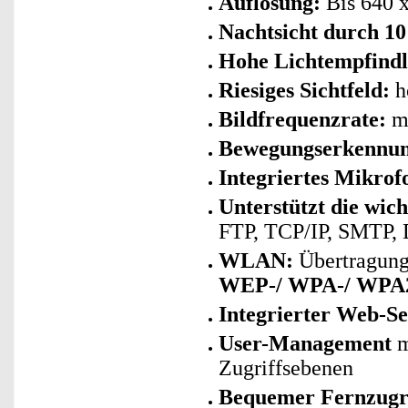
Auflösung:
Bis 640 x
Nachtsicht durch 1
Hohe Lichtempfindl
Riesiges Sichtfeld:
ho
Bildfrequenzrate:
ma
Bewegungserkennu
Integriertes Mikrof
Unterstützt die wic
FTP, TCP/IP, SMTP,
WLAN:
Übertragung
WEP-/ WPA-/ WPA
Integrierter Web-S
User-Management
m
Zugriffsebenen
Bequemer Fernzugrif