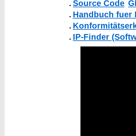
Source Code
G
Handbuch fuer
Konformitätser
IP-Finder (Soft