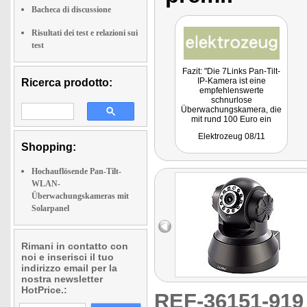
Bacheca di discussione
Risultati dei test e relazioni sui
test
Fazit: "Die 7Links Pan-Tilt-
IP-Kamera ist eine
Ricerca prodotto:
empfehlenswerte
schnurlose
Überwachungskamera, die
mit rund 100 Euro ein
vernünftiges Preis-
Elektrozeug 08/11
Leistungsverhältnis bietet."
Shopping:
Hochauflösende Pan-Tilt-
WLAN-
Überwachungskameras mit
Solarpanel
Rimani in contatto con
noi e inserisci il tuo
indirizzo email per la
nostra newsletter
HotPrice.:
REF-36151-91