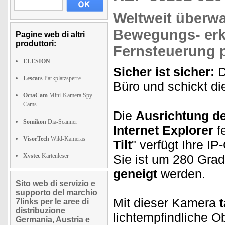
Weltweit überw
Bewegungs- er
Pagine web di altri
produttori:
Fernsteuerung
p
ELESION
Sicher ist sicher:
D
Lescars
Parkplatzsperre
Büro und schickt di
OctaCam
Mini-Kamera Spy-
Cams
Die
Ausrichtung d
Somikon
Dia-Scanner
Internet Explorer
fe
VisorTech
Wild-Kameras
Tilt
" verfügt Ihre I
Xystec
Kartenleser
Sie ist um 280 Gr
geneigt
werden.
Sito web di servizio e
supporto del marchio
Mit dieser Kamera
7links per le aree di
distribuzione
lichtempfindliche O
Germania, Austria e