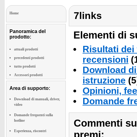
7links
Home
Panoramica del
Elementi di s
prodotto:
Risultati dei
attuali prodotti
recensioni
(
precedenti prodotti
tutto prodotti
Download di 
Accessori prodotti
istruzione
(5
Area di supporto:
Opinioni, fe
Domande fre
Download di manuali, driver,
video
Domande frequenti sulla
Commenti sull
hotline
Esperienza, riscontri
premi: