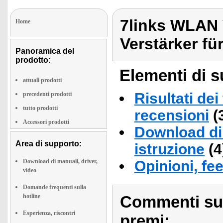
7links WLAN 
Home
Verstärker fü
Panoramica del
prodotto:
Elementi di s
attuali prodotti
Risultati dei
precedenti prodotti
tutto prodotti
recensioni
(
Accessori prodotti
Download di 
Area di supporto:
istruzione
(4
Download di manuali, driver,
Opinioni, fe
video
Domande frequenti sulla
hotline
Commenti sull
Esperienza, riscontri
premi: