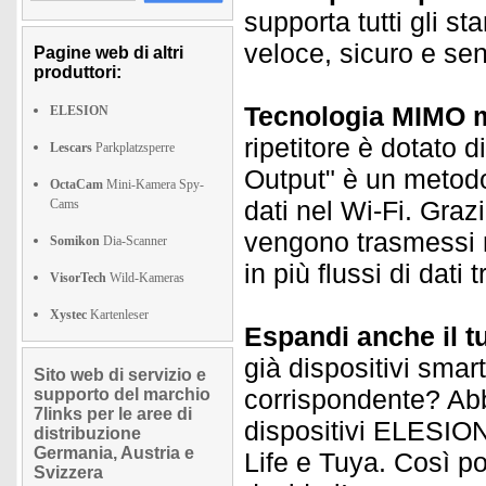
supporta tutti gli s
veloce, sicuro e sen
Pagine web di altri
produttori:
Tecnologia MIMO mo
ELESION
ripetitore è dotato 
Lescars
Parkplatzsperre
Output" è un metodo 
OctaCam
Mini-Kamera Spy-
dati nel Wi-Fi. Graz
Cams
vengono trasmessi n
Somikon
Dia-Scanner
in più flussi di dati 
VisorTech
Wild-Kameras
Xystec
Kartenleser
Espandi anche il t
già dispositivi smar
Sito web di servizio e
corrispondente? Abb
supporto del marchio
7links per le aree di
dispositivi ELESION 
distribuzione
Germania, Austria e
Life e Tuya. Così pot
Svizzera