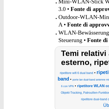
Mini-WLAN-Stick WS-
3.0 •
Fonte di appro
Outdoor-WLAN-Mini-S
A •
Fonte di approv
WLAN-Bewässerungsc
Steuerung •
Fonte di
Temi relativi 
esterno, ripe
ripet
•
ripetitore wifi 6 dual band
band
•
porte lan dual-band antenne mimo
•
ripetitore WLAN co
6 con VPN
Objekt-Tracking, Patrouillen-Funktio
ripetitore dual-band
Üb