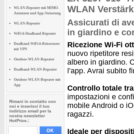
WLAN Verstärk
WLAN-Repeater mit MIMO-
Antennen und App-Steuerung
Assicurati di av
WLAN-Repeater
in giardino e cor
WiFi-6-Dualband-Repeater
Ricezione Wi-Fi ott
Dualband-WiFi-6-Reiserouter
mit VPN
nuovo ripetitore res
Outdoor-WLAN-Repeater
albero in giardino. C
l'app. Avrai subito f
Dualband-WLAN-Repeater
Outdoor-WLAN-Repeater mit
App
Controllo totale t
impostazioni e conf
Rimani in contatto con
mobile Android o iOS
noi e inserisci il tuo
indirizzo email per la
ragazzi.
nostra newsletter
HotPrice.:
Ideale per disposit