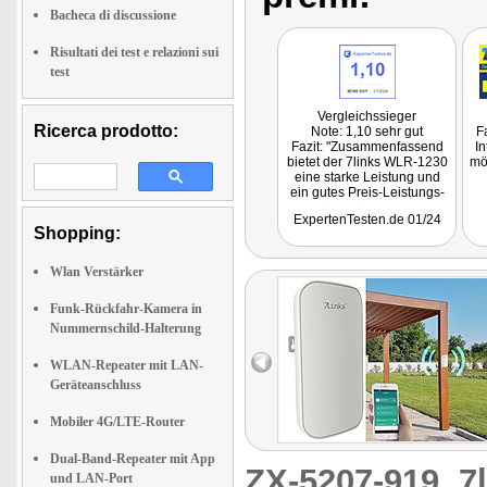
Bacheca di discussione
Risultati dei test e relazioni sui
test
Vergleichssieger
Ricerca prodotto:
Note: 1,10 sehr gut
F
Fazit: "Zusammenfassend
I
bietet der 7links WLR-1230
mö
eine starke Leistung und
ein gutes Preis-Leistungs-
Verhältnis für alle, die ihr
A
ExpertenTesten.de 01/24
WLAN zuverlässig in
Shopping:
Außenbereiche erweitern
wollen."
WL
E
Wlan Verstärker
Ba
Funk-Rückfahr-Kamera in
i
Nummernschild-Halterung
k
W
WLAN-Repeater mit LAN-
Geräteanschluss
Mobiler 4G/LTE-Router
Dual-Band-Repeater mit App
ZX-5207-919
7
und LAN-Port