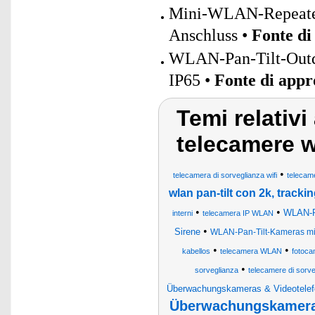
Mini-WLAN-Repeater
Anschluss •
Fonte di
WLAN-Pan-Tilt-Outdo
IP65 •
Fonte di app
Temi relativ
telecamere w
•
telecamera di sorveglianza wifi
telecam
wlan pan-tilt con 2k, track
•
•
WLAN-Pa
interni
telecamera IP WLAN
•
Sirene
WLAN-Pan-Tilt-Kameras mit
•
•
kabellos
telecamera WLAN
fotoca
•
sorveglianza
telecamere di sorveg
Überwachungskameras & Videotelefo
Überwachungskameras