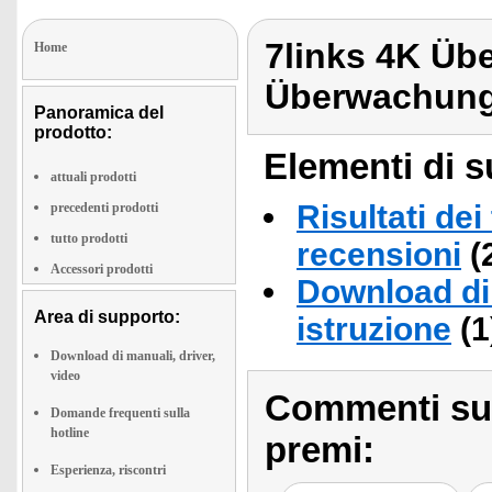
7links 4K Ü
Home
Überwachun
Panoramica del
prodotto:
Elementi di s
attuali prodotti
Risultati dei
precedenti prodotti
tutto prodotti
recensioni
(
Accessori prodotti
Download di 
Area di supporto:
istruzione
(1
Download di manuali, driver,
video
Commenti sull
Domande frequenti sulla
hotline
premi:
Esperienza, riscontri