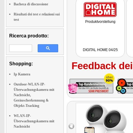
Bacheca di discussione
Risultati dei test e relazioni sui
test
Produktvorstellung
Ricerca prodotto:
DIGITAL HOME 04/25
Feedback dei 
Shopping:
Ip Kamera
Outdoor-WLAN-IP-
Überwachungskamera mit
Nachtsicht,
Geräuscherkennung &
Objekt-Tracking
WLAN-IP-
Überwachungskamera mit
Nachtsicht