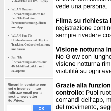
Videotelefon mit IPS Display
vede una persona.
WLAN-Outdoor-
Überwachungskamera mit
Pan-Tilt-Funktion,
Filma su richiesta
Personenerkennung, Sirene
registrazione contin
und App
sempre rivedere cos
WLAN-Pan-Tilt-
Outdoorkamera mit Objekt-
Tracking, Geräuscherkennung
Visione notturna i
und Sirene
No-Glow con lunghez
Pan-Tilt-
Überwachungskameras mit
visione notturna rim
4G-Mobilfunk, Akku und
visibilità su ogni e
Solarpanel
Grazie alla funzione
Rimani in contatto con
noi e inserisci il tuo
controllo:
Puoi ruot
indirizzo email per la
nostra newsletter
comandi dell'app, m
HotPrice.:
del movimento, seg