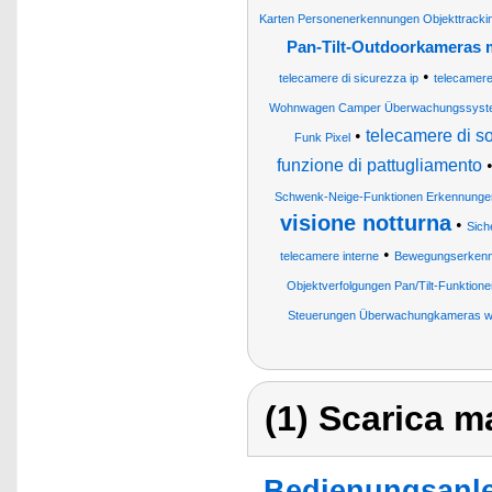
Karten Personenerkennungen Objekttracki
Pan-Tilt-Outdoorkameras 
•
telecamere di sicurezza ip
telecamere
Wohnwagen Camper Überwachungssyst
•
telecamere di so
Funk Pixel
funzione di pattugliamento
Schwenk-Neige-Funktionen Erkennunge
visione notturna
•
Sich
•
telecamere interne
Bewegungserkennu
Objektverfolgungen Pan/Tilt-Funktione
Steuerungen Überwachungkameras wi
(1) Scarica ma
Bedienungsanle