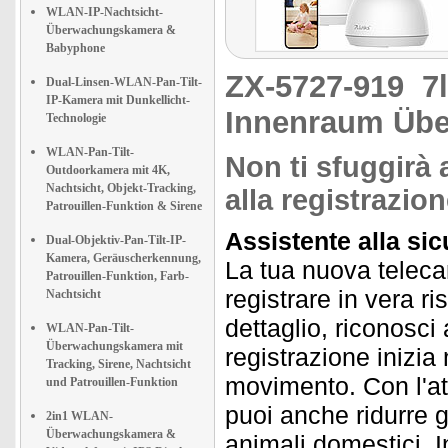
WLAN-IP-Nachtsicht-
Überwachungskamera &
Babyphone
ZX-5727-919
7
Dual-Linsen-WLAN-Pan-Tilt-
IP-Kamera mit Dunkellicht-
Innenraum Üb
Technologie
WLAN-Pan-Tilt-
Non ti sfuggirà 
Outdoorkamera mit 4K,
Nachtsicht, Objekt-Tracking,
alla registrazio
Patrouillen-Funktion & Sirene
Assistente alla sic
Dual-Objektiv-Pan-Tilt-IP-
Kamera, Geräuscherkennung,
La tua nuova teleca
Patrouillen-Funktion, Farb-
registrare in vera r
Nachtsicht
dettaglio, riconosci 
WLAN-Pan-Tilt-
Überwachungskamera mit
registrazione inizia
Tracking, Sirene, Nachtsicht
movimento. Con l'at
und Patrouillen-Funktion
puoi anche ridurre g
2in1 WLAN-
Überwachungskamera &
animali domestici. I