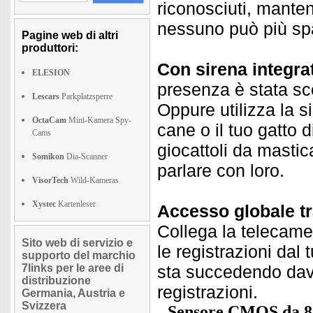
riconosciuti, mante
nessuno può più spa
Pagine web di altri
produttori:
Con sirena integra
ELESION
presenza è stata sc
Lescars
Parkplatzsperre
Oppure utilizza la s
OctaCam
Mini-Kamera Spy-
cane o il tuo gatto 
Cams
giocattoli da mastic
Somikon
Dia-Scanner
parlare con loro.
VisorTech
Wild-Kameras
Xystec
Kartenleser
Accesso globale tr
Collega la telecamer
Sito web di servizio e
le registrazioni dal
supporto del marchio
7links per le aree di
sta succedendo dava
distribuzione
registrazioni.
Germania, Austria e
Svizzera
Sensore CMOS da 8 