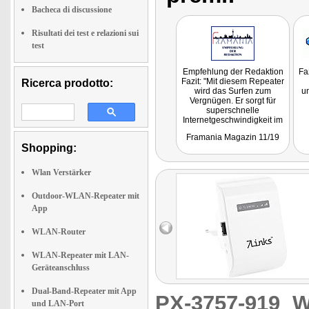
Bacheca di discussione
Risultati dei test e relazioni sui
test
Empfehlung der Redaktion
Fa
Fazit: "Mit diesem Repeater
Ricerca prodotto:
wird das Surfen zum
un
Vergnügen. Er sorgt für
superschnelle
Internetgeschwindigkeit im
ganzen Haus und lässt sich
Framania Magazin 11/19
auch noch ganz einfach
Shopping:
einrichten!"
Wlan Verstärker
Outdoor-WLAN-Repeater mit
App
WLAN-Router
WLAN-Repeater mit LAN-
Geräteanschluss
Dual-Band-Repeater mit App
PX-3757-919
W
und LAN-Port