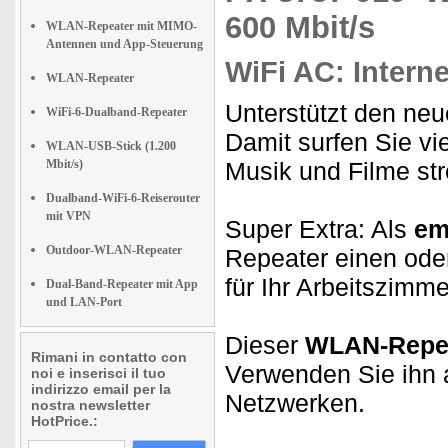
600 Mbit/s
WLAN-Repeater mit MIMO-
Antennen und App-Steuerung
WiFi AC: Internet
WLAN-Repeater
Unterstützt den ne
WiFi-6-Dualband-Repeater
Damit surfen Sie vie
WLAN-USB-Stick (1.200
Mbit/s)
Musik und Filme str
Dualband-WiFi-6-Reiserouter
mit VPN
Super Extra: Als
em
Outdoor-WLAN-Repeater
Repeater einen ode
für Ihr Arbeitszimme
Dual-Band-Repeater mit App
und LAN-Port
Dieser
WLAN-Repe
Rimani in contatto con
Verwenden Sie ihn a
noi e inserisci il tuo
indirizzo email per la
Netzwerken.
nostra newsletter
HotPrice.: