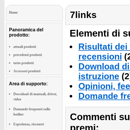
7links
Home
Panoramica del
Elementi di s
prodotto:
Risultati dei
attuali prodotti
recensioni
(
precedenti prodotti
tutto prodotti
Download di 
Accessori prodotti
istruzione
(2
Area di supporto:
Opinioni, fe
Domande fre
Download di manuali, driver,
video
Domande frequenti sulla
Commenti sull
hotline
Esperienza, riscontri
premi: