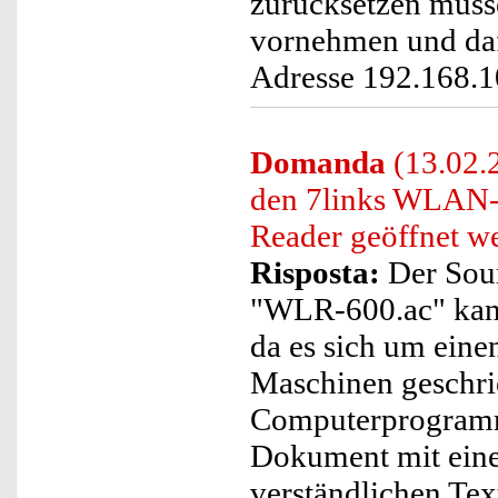
zurücksetzen müss
vornehmen und daf
Adresse 192.168.1
Domanda
(13.02.
den 7links WLAN-
Reader geöffnet w
Risposta:
Der Sou
"WLR-600.ac" kann
da es sich um eine
Maschinen geschri
Computerprogramms
Dokument mit eine
verständlichen Tex