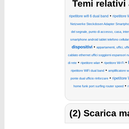
Temi relativ
•
ripetitore wifi 6 dual band
ripetitore
Netzwerke Steckdosen Adapter Smartpho
del segnale, punto di accesso, casa, int
smartphone android tablet telefono cellula
•
dispositivi
appartamenti, uffici, uff
cablato ethernet uffici soggiorni espansori n
•
•
•
di rete
ripetitore wlan
ripetitore Wi-Fi
•
ripetitore WiFi dual band
amplificatore wi
•
ripetitor
ponte dual ufficio rinforzare
•
home funk port surfing router speed
r
(2) Scarica ma