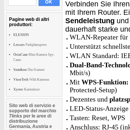
Verbinden Sie Ihre
mit Ihrem Router. E
Sendeleistung
und 
Pagine web di altri
produttori:
dauerhaft starke u
ELESION
WLAN-Repeater für
Lescars
Parkplatzsperre
Unterstützt schnells
WLAN Standard: IEE
OctaCam
Mini-Kamera Spy-
Cams
Dual-Band-Technolo
Somikon
Dia-Scanner
Mbit/s)
VisorTech
Wild-Kameras
Mit
WPS-Funktion:
Protected-Setup)
Xystec
Kartenleser
Dezentes und
platzs
Sito web di servizio e
LED-Status-Anzeige
supporto del marchio
7links per le aree di
Tasten: Reset, WPS
distribuzione
Anschluss: RJ-45 (in
Germania, Austria e