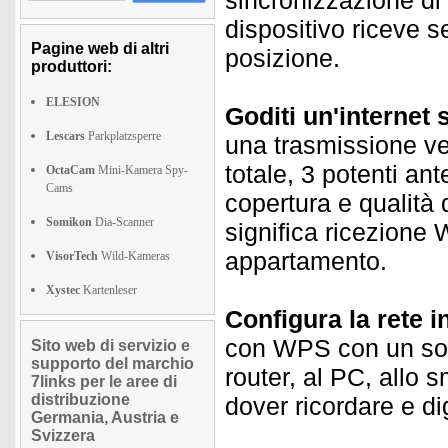
sincronizzazione di 
dispositivo riceve s
Pagine web di altri
posizione.
produttori:
ELESION
Goditi un'internet 
Lescars
Parkplatzsperre
una trasmissione ve
totale, 3 potenti a
OctaCam
Mini-Kamera Spy-
Cams
copertura e qualità 
Somikon
Dia-Scanner
significa ricezione W
appartamento.
VisorTech
Wild-Kameras
Xystec
Kartenleser
Configura la rete i
con WPS con un solo
Sito web di servizio e
supporto del marchio
router, al PC, allo s
7links per le aree di
distribuzione
dover ricordare e di
Germania, Austria e
Svizzera