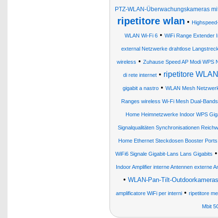
PTZ-WLAN-Überwachungskameras mit 
ripetitore wlan
•
Highspeed-
•
WLAN Wi-Fi 6
WiFi Range Extender I
external Netzwerke drahtlose Langstr
•
wireless
Zuhause Speed AP Modi WPS Net
•
ripetitore WLAN
di rete internet
•
gigabit a nastro
WLAN Mesh Netzwer
Ranges wireless Wi-Fi Mesh Dual-Bands
Home Heimnetzwerke Indoor WPS Gigab
Signalqualitäten Synchronisationen Reic
Home Ethernet Steckdosen Booster Ports W
WiFi6 Signale Gigabit-Lans Lans Gigabits
Indoor Amplifier interne Antennen externe 
•
WLAN-Pan-Tilt-Outdoorkameras 
•
amplificatore WiFi per interni
ripetitore m
Mbit 