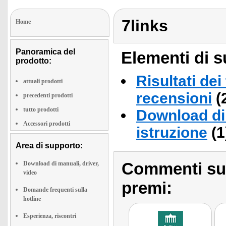
7links
Home
Panoramica del
Elementi di s
prodotto:
Risultati dei
attuali prodotti
recensioni
(
precedenti prodotti
tutto prodotti
Download di 
Accessori prodotti
istruzione
(1
Area di supporto:
Commenti sull
Download di manuali, driver,
video
premi:
Domande frequenti sulla
hotline
Esperienza, riscontri