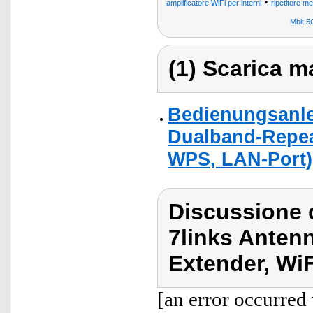
•
amplificatore WiFi per interni
ripetitore m
Mbit 
(1) Scarica ma
Bedienungsanlei
Dualband-Repea
WPS, LAN-Port)
Discussione d
7links Antenn
Extender, Wi
[an error occurred 