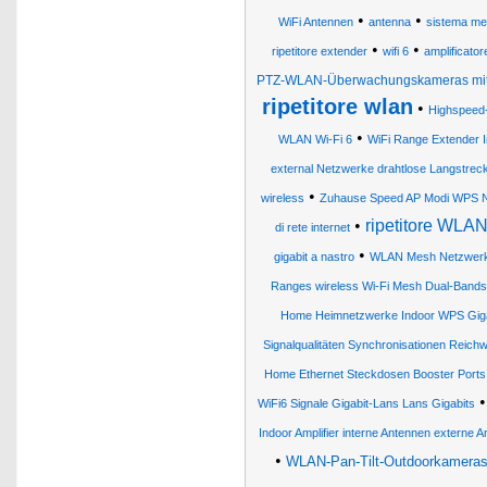
•
•
WiFi Antennen
antenna
sistema m
•
•
ripetitore extender
wifi 6
amplificator
PTZ-WLAN-Überwachungskameras mit 
ripetitore wlan
•
Highspeed-
•
WLAN Wi-Fi 6
WiFi Range Extender I
external Netzwerke drahtlose Langstr
•
wireless
Zuhause Speed AP Modi WPS Net
•
ripetitore WLAN
di rete internet
•
gigabit a nastro
WLAN Mesh Netzwer
Ranges wireless Wi-Fi Mesh Dual-Bands
Home Heimnetzwerke Indoor WPS Gigab
Signalqualitäten Synchronisationen Reic
Home Ethernet Steckdosen Booster Ports W
WiFi6 Signale Gigabit-Lans Lans Gigabits
Indoor Amplifier interne Antennen externe 
•
WLAN-Pan-Tilt-Outdoorkameras 