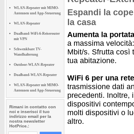
WLAN-Repeater mit MIMO-
Espandi la coper
Antennen und App-Steuerung
la casa
WLAN-Repeater
Aumenta la portata 
Dualband-WiFi-6-Reiserouter
mit VPN
a massima velocità:
Schwenkbare TV-
Mbit/s. Sfrutta così t
Wandhalterung
tua abitazione.
Outdoor-WLAN-Repeater
Dualband-WLAN-Repeater
WiFi 6 per una ret
trasmissione dati an
WLAN-Repeater mit MIMO-
Antennen und App-Steuerung
precedenti. Inoltre,
dispositivi contemp
Rimani in contatto con
molti dispositivi o l
noi e inserisci il tuo
indirizzo email per la
altro.
nostra newsletter
HotPrice.: