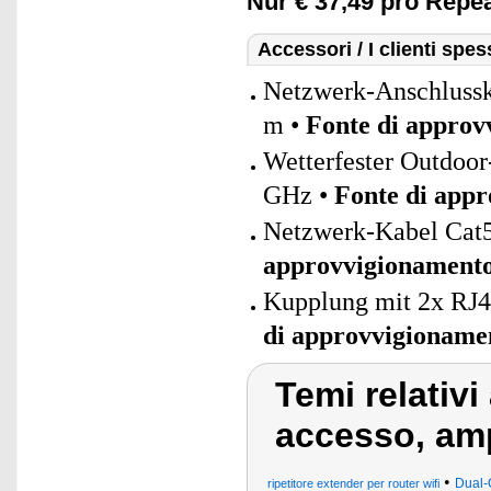
Nur € 37,49 pro Repea
Accessori / I clienti sp
Netzwerk-Anschlusska
m •
Fonte di approv
Wetterfester Outdoo
GHz •
Fonte di app
Netzwerk-Kabel Cat5
approvvigionament
Kupplung mit 2x RJ4
di approvvigioname
Temi relativi
accesso, amp
•
Dual-
ripetitore extender per router wifi