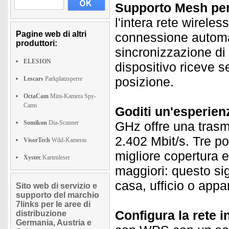
Supporto Mesh per 
l'intera rete wirele
Pagine web di altri
connessione automa
produttori:
sincronizzazione di 
ELESION
dispositivo riceve s
posizione.
Lescars
Parkplatzsperre
OctaCam
Mini-Kamera Spy-
Cams
Goditi un'esperienz
Somikon
Dia-Scanner
GHz offre una trasm
2.402 Mbit/s. Tre p
VisorTech
Wild-Kameras
migliore copertura 
Xystec
Kartenleser
maggiori: questo sig
casa, ufficio o app
Sito web di servizio e
supporto del marchio
7links per le aree di
Configura la rete i
distribuzione
Germania, Austria e