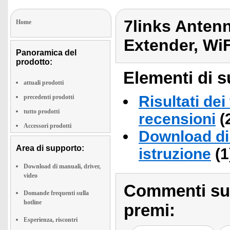
7links Antenn
Home
Extender, Wi
Panoramica del
prodotto:
Elementi di s
attuali prodotti
Risultati dei
precedenti prodotti
tutto prodotti
recensioni
(
Accessori prodotti
Download di 
Area di supporto:
istruzione
(1
Download di manuali, driver,
video
Commenti sull
Domande frequenti sulla
hotline
premi:
Esperienza, riscontri