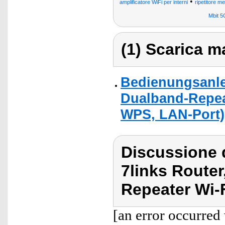
•
amplificatore WiFi per interni
ripetitore m
Mbit 
(1) Scarica ma
Bedienungsanlei
Dualband-Repea
WPS, LAN-Port)
Discussione d
7links Route
Repeater Wi-F
[an error occurred 