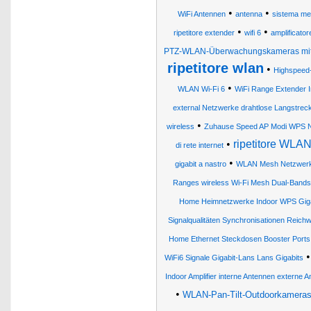
•
•
WiFi Antennen
antenna
sistema m
•
•
ripetitore extender
wifi 6
amplificator
PTZ-WLAN-Überwachungskameras mit 
ripetitore wlan
•
Highspeed-
•
WLAN Wi-Fi 6
WiFi Range Extender I
external Netzwerke drahtlose Langstr
•
wireless
Zuhause Speed AP Modi WPS Net
•
ripetitore WLAN
di rete internet
•
gigabit a nastro
WLAN Mesh Netzwer
Ranges wireless Wi-Fi Mesh Dual-Bands
Home Heimnetzwerke Indoor WPS Gigab
Signalqualitäten Synchronisationen Reic
Home Ethernet Steckdosen Booster Ports W
WiFi6 Signale Gigabit-Lans Lans Gigabits
Indoor Amplifier interne Antennen externe 
•
WLAN-Pan-Tilt-Outdoorkameras 