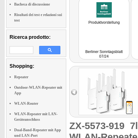
Bacheca di discussione
Risultati dei test e relazioni sui
test
Produktvorstellung
Ricerca prodotto:
Berliner Sonntagsblatt
07/24
Shopping:
Repeater
Outdoor-WLAN-Repeater mit
App
WLAN-Router
WLAN-Repeater mit LAN-
Geräteanschluss
ZX-5573-919
7
Dual-Band-Repeater mit App
WLAN-Repeater
und LAN-Port