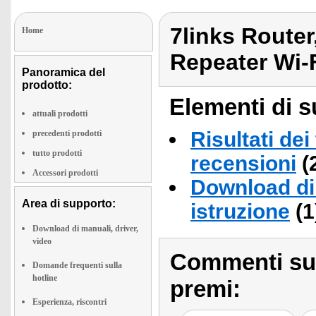
7links Route
Home
Repeater Wi-F
Panoramica del
prodotto:
Elementi di s
attuali prodotti
Risultati dei
precedenti prodotti
tutto prodotti
recensioni
(
Accessori prodotti
Download di 
Area di supporto:
istruzione
(1
Download di manuali, driver,
video
Commenti sull
Domande frequenti sulla
hotline
premi:
Esperienza, riscontri