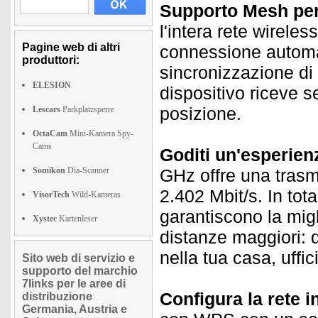
Supporto Mesh per 
l'intera rete wirele
Pagine web di altri
connessione automa
produttori:
sincronizzazione di 
ELESION
dispositivo riceve s
posizione.
Lescars
Parkplatzsperre
OctaCam
Mini-Kamera Spy-
Cams
Goditi un'esperienz
Somikon
Dia-Scanner
GHz offre una trasm
2.402 Mbit/s. In tot
VisorTech
Wild-Kameras
garantiscono la mig
Xystec
Kartenleser
distanze maggiori: q
nella tua casa, uffi
Sito web di servizio e
supporto del marchio
7links per le aree di
Configura la rete i
distribuzione
Germania, Austria e