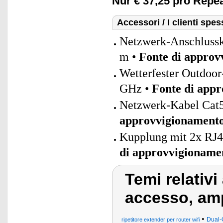
Nur € 37,25 pro Repea
Accessori / I clienti sp
Netzwerk-Anschlusska
m •
Fonte di approv
Wetterfester Outdoo
GHz •
Fonte di app
Netzwerk-Kabel Cat5
approvvigionament
Kupplung mit 2x RJ4
di approvvigioname
Temi relativi
accesso, amp
•
Dual-
ripetitore extender per router wifi