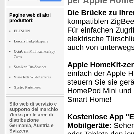
per Apple Home
Die Brücke zu Ihr
Pagine web di altri
kompatiblen ZigBee-
produttori:
Für einfachen Zugri
ELESION
elektrische Türschl
Lescars
Parkplatzsperre
auch von unterwegs
OctaCam
Mini-Kamera Spy-
Cams
Apple HomeKit-zerti
Somikon
Dia-Scanner
einfach der Apple 
VisorTech
Wild-Kameras
steuern Sie sie ge
Xystec
Kartenleser
HomePod Mini und A
Smart Home!
Sito web di servizio e
supporto del marchio
7links per le aree di
Kostenlose App "E
distribuzione
Mobilgeräte:
Sehen 
Germania, Austria e
Svizzera