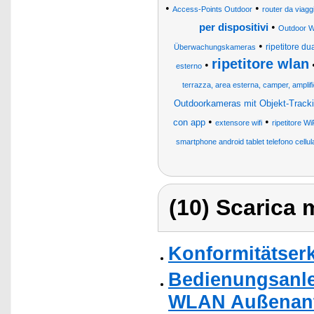
•
•
Access-Points Outdoor
router da viag
•
per dispositivi
Outdoor W
•
ripetitore d
Überwachungskameras
ripetitore wlan
•
esterno
terrazza, area esterna, camper, amplifi
Outdoorkameras mit Objekt-Track
•
•
con app
extensore wifi
ripetitore Wi
smartphone android tablet telefono cellul
(10) Scarica m
Konformitätser
Bedienungsanle
WLAN Außenante