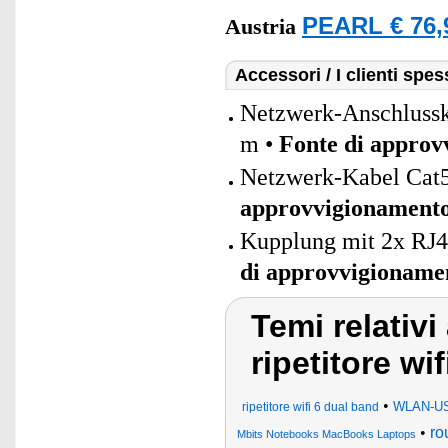
PEARL € 76,
Austria
Accessori / I clienti sp
Netzwerk-Anschlusska
m •
Fonte di approv
Netzwerk-Kabel Cat5
approvvigionament
Kupplung mit 2x RJ4
di approvvigioname
Temi relativi
ripetitore wi
•
WLAN-USB
ripetitore wifi 6 dual band
•
ro
Mbits Notebooks MacBooks Laptops