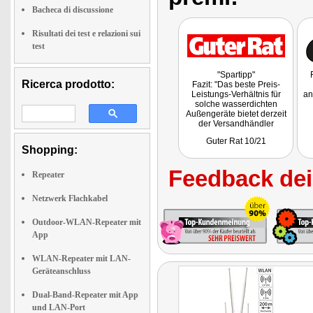
Bacheca di discussione
Risultati dei test e relazioni sui
test
"Spartipp"
Ricerca prodotto:
Fazit: "Das beste Preis-
Leistungs-Verhältnis für
an
solche wasserdichten
Außengeräte bietet derzeit
der Versandhändler
pearl.de."
Guter Rat 10/21
Shopping:
Feedback dei 
Repeater
Netzwerk Flachkabel
Outdoor-WLAN-Repeater mit
App
WLAN-Repeater mit LAN-
Geräteanschluss
Dual-Band-Repeater mit App
und LAN-Port