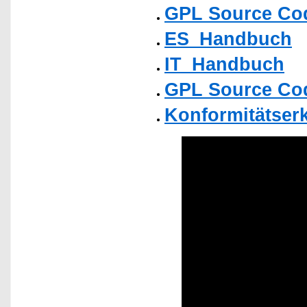
GPL Source Co
ES_Handbuch
IT_Handbuch
GPL Source Co
Konformitätser