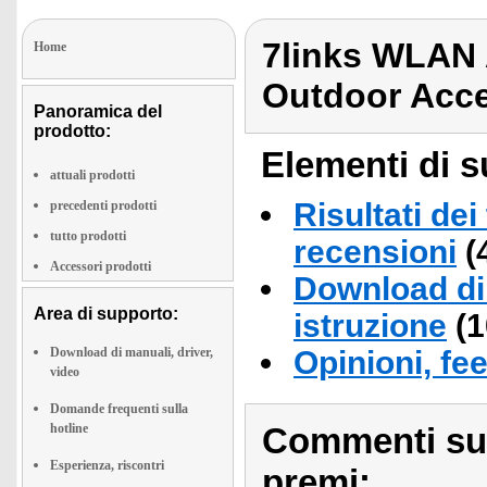
7links WLAN
Home
Outdoor Acce
Panoramica del
prodotto:
Elementi di s
attuali prodotti
Risultati dei
precedenti prodotti
tutto prodotti
recensioni
(
Accessori prodotti
Download di 
Area di supporto:
istruzione
(1
Download di manuali, driver,
Opinioni, fe
video
Domande frequenti sulla
hotline
Commenti sull
Esperienza, riscontri
premi: