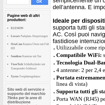
semplicemente un cav
dell'antenna. E impo
Pagine web di altri
Ideale per disposit
produttori:
supporta tutti gli s
ELESION
AC. Così puoi navig
Lescars
Parkplatz-Absperrungen
fastidiose interruzio
OctaCam
Kamera Uhren mit Full
Utilizzabile come rip
HD
Compatibile WiFi:
s
Somikon
Kameras mit Ton
Tecnologia Dual-Ba
VisorTech
Schließzylinder mit
Transponder-Schlüssel
4 antenne: 2 per 2,4 
Portata estremament
Xystec
Festplattengehäuse
linea di vista)
Sito web di servizio e
Supporta tutti gli s
supporto del marchio
7links per le aree di
Porta WAN (RJ45) pe
distribuzione