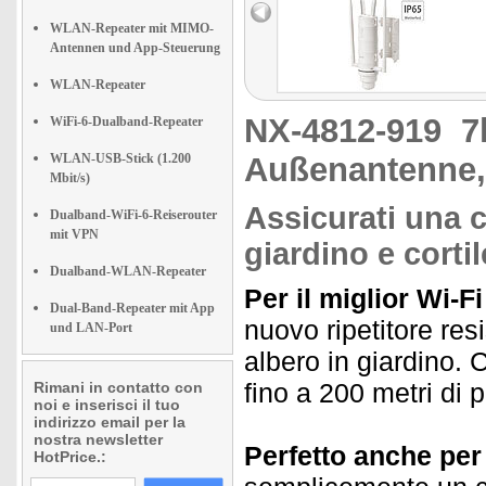
WLAN-Repeater mit MIMO-
Antennen und App-Steuerung
WLAN-Repeater
NX-4812-919
7
WiFi-6-Dualband-Repeater
WLAN-USB-Stick (1.200
Außenantenne,
Mbit/s)
Assicurati una 
Dualband-WiFi-6-Reiserouter
mit VPN
giardino e corti
Dualband-WLAN-Repeater
Per il miglior Wi-Fi
Dual-Band-Repeater mit App
nuovo ripetitore res
und LAN-Port
albero in giardino. C
fino a 200 metri di p
Rimani in contatto con
noi e inserisci il tuo
indirizzo email per la
nostra newsletter
Perfetto anche per 
HotPrice.: