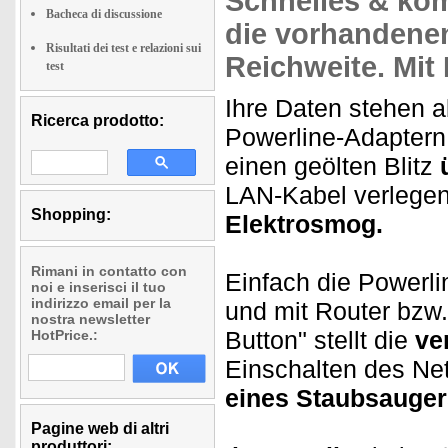
Schnelles & ko
Bacheca di discussione
die vorhanden
Risultati dei test e relazioni sui
Reichweite. Mit
test
Ihre Daten stehen a
Ricerca prodotto:
Powerline-Adaptern 
einen geölten Blitz
LAN-Kabel verlege
Shopping:
Elektrosmog.
Rimani in contatto con
Einfach die Powerl
noi e inserisci il tuo
indirizzo email per la
und mit Router bzw.
nostra newsletter
Button" stellt die
ve
HotPrice.:
Einschalten des Ne
eines Staubsauger
Pagine web di altri
produttori: