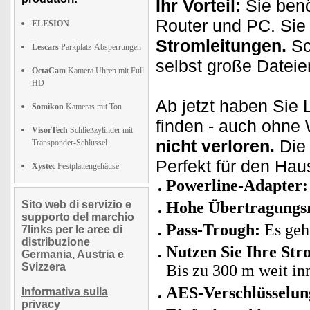
Ihr Vorteil:
Sie benö
Router und PC. Sie
ELESION
Stromleitungen.
Sc
Lescars
Parkplatz-Absperrungen
selbst große Dateien
OctaCam
Kamera Uhren mit Full
HD
Ab jetzt haben Sie
Somikon
Kameras mit Ton
finden - auch ohn
VisorTech
Schließzylinder mit
nicht verloren.
Die 
Transponder-Schlüssel
Perfekt für den Ha
Xystec
Festplattengehäuse
Powerline-Adapter:
Sito web di servizio e
Hohe Übertragungsr
supporto del marchio
Pass-Trough:
Es geht
7links per le aree di
distribuzione
Nutzen Sie Ihre Str
Germania, Austria e
Svizzera
Bis zu 300 m weit in
AES-Verschlüsselung
Informativa sulla
privacy