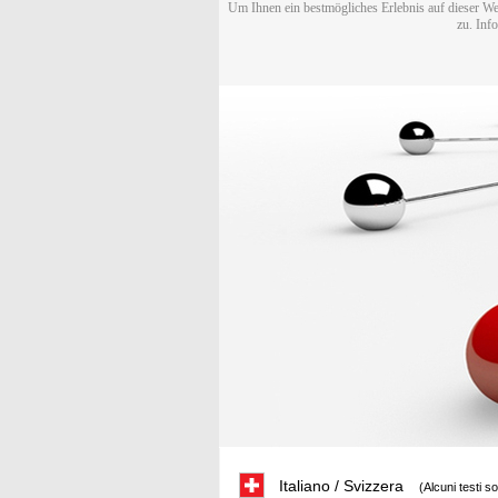
Um Ihnen ein bestmögliches Erlebnis auf dieser We
zu. Inf
Italiano / Svizzera
(Alcuni testi s