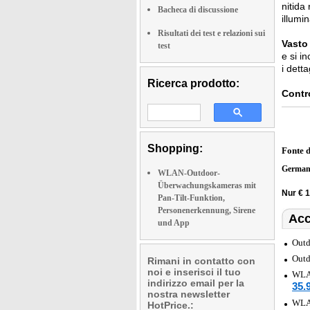
nitida
Bacheca di discussione
illumi
Risultati dei test e relazioni sui
Vasto
test
e si i
i dett
Ricerca prodotto:
Contro
Shopping:
Fonte 
German
WLAN-Outdoor-
Überwachungskameras mit
Nur € 
Pan-Tilt-Funktion,
Personenerkennung, Sirene
Acc
und App
Outd
Outd
Rimani in contatto con
noi e inserisci il tuo
WLAN
indirizzo email per la
35.
nostra newsletter
WLAN
HotPrice.: