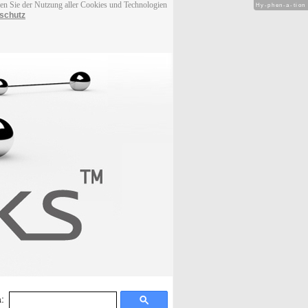
men Sie der Nutzung aller Cookies und Technologien
Hy-phen-a-tion
schutz
: