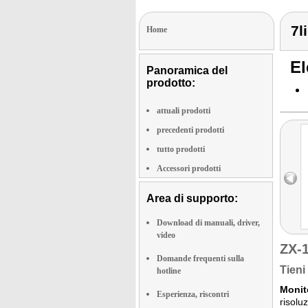
7l
Home
El
Panoramica del
prodotto:
attuali prodotti
precedenti prodotti
tutto prodotti
Accessori prodotti
Area di supporto:
Download di manuali, driver,
video
ZX-
Domande frequenti sulla
Tieni
hotline
Monito
Esperienza, riscontri
risolu