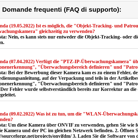
) Domande frequenti (FAQ di supporto):
nda
(19.05.2022) Ist es möglich, die "Objekt-Tracking- und Patr
achungskamera" gleichzeitig zu verwenden?
sta:
Nein, es kann stets nur entweder die Objekt-Tracking- oder d
n.
nda
(07.04.2022) Verfügt die "PTZ-IP-Überwachungskamera" üb
onenerkennung", "Überwachungsbereich definieren" und "Patrou
sta:
Bei der Bewerbung dieser Kamera kam es zu einem Fehler, den
edienungsanleitung, auf der Verpackung und teils in der Artikel
onenerkennung", "Überwachungsbereich definieren" und "Patroui
. Der Fehler wurde selbstverständlich bereits zur Korrektur an di
geleitet.
nda
(09.02.2022) Was ist zu tun, um die "WLAN-Überwachungs
enden?
sta:
Um diese Kamera über ONVIF zu verwenden, gehen Sie wie folgt 
die Kamera und der PC im gleichen Netzwerk befinden. 2. Öffnen Si
://sourceforge.net/projects/onvifdm/ 3. Laden Sie die Software von