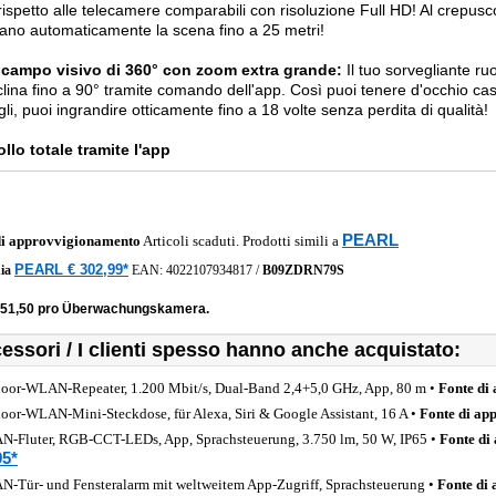
 rispetto alle telecamere comparabili con risoluzione Full HD! Al crepusco
nano automaticamente la scena fino a 25 metri!
 campo visivo di 360° con zoom extra grande:
Il tuo sorvegliante ru
nclina fino a 90° tramite comando dell'app. Così puoi tenere d'occhio casa
agli, puoi ingrandire otticamente fino a 18 volte senza perdita di qualità!
llo totale tramite l'app
PEARL
di approvvigionamento
Articoli scaduti. Prodotti simili a
PEARL € 302,99*
ia
EAN:
4022107934817
/
B09ZDRN79S
151,50 pro Überwachungskamera.
essori / I clienti spesso hanno anche acquistato:
oor-WLAN-Repeater, 1.200 Mbit/s, Dual-Band 2,4+5,0 GHz, App, 80 m •
Fonte di
oor-WLAN-Mini-Steckdose, für Alexa, Siri & Google Assistant, 16 A •
Fonte di ap
-Fluter, RGB-CCT-LEDs, App, Sprachsteuerung, 3.750 lm, 50 W, IP65 •
Fonte di
95*
-Tür- und Fensteralarm mit weltweitem App-Zugriff, Sprachsteuerung •
Fonte di