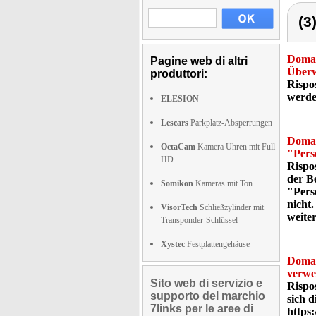
(3
Doma
Pagine web di altri
Überw
produttori:
Rispo
werde
ELESION
Lescars
Parkplatz-Absperrungen
Doma
OctaCam
Kamera Uhren mit Full
"Pers
HD
Rispo
der B
Somikon
Kameras mit Ton
"Pers
nicht
VisorTech
Schließzylinder mit
weiter
Transponder-Schlüssel
Xystec
Festplattengehäuse
Doma
verw
Sito web di servizio e
Rispo
supporto del marchio
sich 
7links per le aree di
https