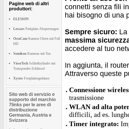
Pagine web di altri
connetti senza fili
produttori:
hai bisogno di una
ELESION
Lescars
Parkplatz-Absperrungen
Sempre sicuro:
La 
massima sicurezz
OctaCam
Kamera Uhren mit Full
HD
accedere al tuo net
Somikon
Kameras mit Ton
In aggiunta, il route
VisorTech
Schließzylinder mit
Transponder-Schlüssel
Attraverso queste puo
Xystec
Festplattengehäuse
Connessione wireless
Sito web di servizio e
trasmissione
supporto del marchio
7links per le aree di
WLAN ad alta pote
distribuzione
difficili, ad es. lung
Germania, Austria e
Svizzera
Timer integrato:
Imp