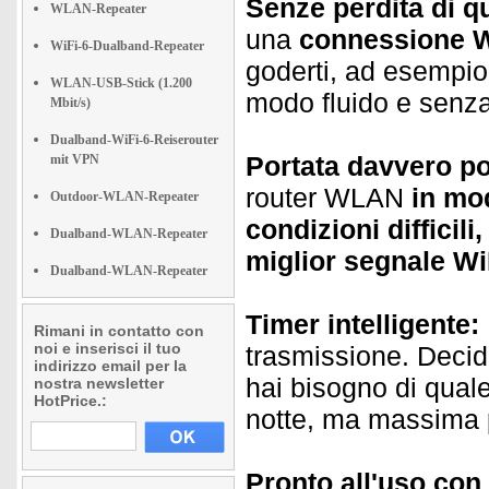
Senze perdita di qu
WLAN-Repeater
una
connessione Wi
WiFi-6-Dualband-Repeater
goderti, ad esempi
WLAN-USB-Stick (1.200
modo fluido e senza 
Mbit/s)
Dualband-WiFi-6-Reiserouter
Portata davvero po
mit VPN
router WLAN
in mo
Outdoor-WLAN-Repeater
condizioni difficili,
Dualband-WLAN-Repeater
miglior segnale Wi
Dualband-WLAN-Repeater
Timer intelligente:
Rimani in contatto con
noi e inserisci il tuo
trasmissione. Deci
indirizzo email per la
hai bisogno di qual
nostra newsletter
HotPrice.:
notte, ma massima 
Pronto all'uso con 