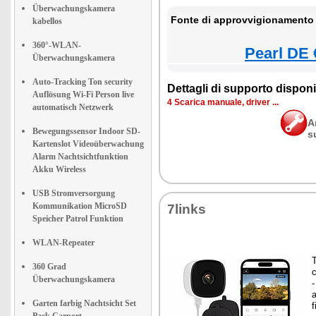
Überwachungskamera
Fonte di approvvigionamento 
kabellos
360°-WLAN-
Pearl DE 
Überwachungskamera
Auto-Tracking Ton security
Dettagli di supporto disponib
Auflösung Wi-Fi Person live
4 Scarica manuale, driver ...
automatisch Netzwerk
A
Bewegungssensor Indoor SD-
s
Kartenslot Videoüberwachung
Alarm Nachtsichtfunktion
Akku Wireless
USB Stromversorgung
Kommunikation MicroSD
7links
Speicher Patrol Funktion
WLAN-Repeater
T
360 Grad
c
Überwachungskamera
a
Garten farbig Nachtsicht Set
f