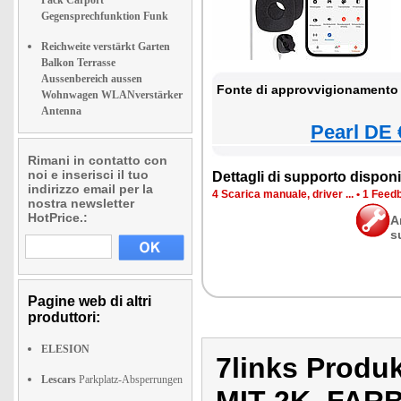
Pack Carport
Gegensprechfunktion Funk
Reichweite verstärkt Garten
Balkon Terrasse
Aussenbereich aussen
Fonte di approvvigionamento 
Wohnwagen WLANverstärker
Antenna
Pearl DE 
Rimani in contatto con
noi e inserisci il tuo
Dettagli di supporto disponib
indirizzo email per la
4 Scarica manuale, driver ...
•
1 Feedb
nostra newsletter
HotPrice.:
A
s
Pagine web di altri
produttori:
ELESION
7links Prod
Lescars
Parkplatz-Absperrungen