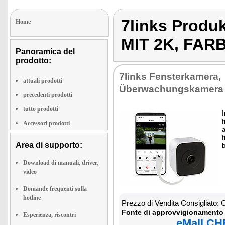
7links Prod
Home
MIT 2K, FAR
Panoramica del
prodotto:
7links Fensterkamera,
attuali prodotti
Überwachungskamera 
precedenti prodotti
tutto prodotti
I
f
Accessori prodotti
f
Area di supporto:
Download di manuali, driver,
video
Domande frequenti sulla
hotline
Prezzo di Vendita Consigliato:
Fonte di approvvigionamento 
Esperienza, riscontri
eMall CH