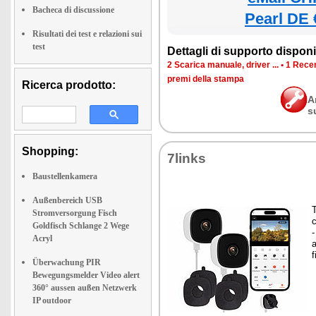
Bacheca di discussione
Pearl DE 
Risultati dei test e relazioni sui
test
Dettagli di supporto disponib
2 Scarica manuale, driver ...
•
1 Recen
premi della stampa
Ricerca prodotto:
A
s
Shopping:
7links
Baustellenkamera
Außenbereich USB
T
Stromversorgung Fisch
c
Goldfisch Schlange 2 Wege
Acryl
a
f
Überwachung PIR
Bewegungsmelder Video alert
360° aussen außen Netzwerk
IP outdoor