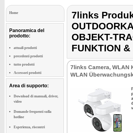
7links Produ
Home
OUTDOORKAM
Panoramica del
OBJEKT-TRA
prodotto:
FUNKTION &
attuali prodotti
precedenti prodotti
tutto prodotti
7links Camera, WLAN 
Accessori prodotti
WLAN Überwachungs
Area di supporto:
P
p
Download di manuali, driver,
a
video
d
Domande frequenti sulla
hotline
Esperienza, riscontri