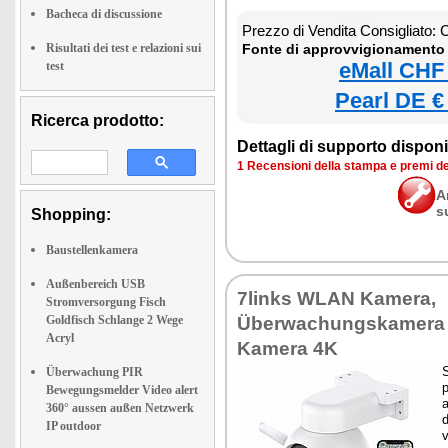
Bacheca di discussione
Prezzo di Vendita Consigliato:
Risultati dei test e relazioni sui
Fonte di approvvigionamento 
eMall CHF
test
Pearl DE €
Ricerca prodotto:
Dettagli di supporto disponib
1 Recensioni della stampa e premi d
A
s
Shopping:
Baustellenkamera
Außenbereich USB
7links WLAN Kamera,
Stromversorgung Fisch
Goldfisch Schlange 2 Wege
Überwachungskamera 
Acryl
Kamera 4K
S
Überwachung PIR
p
Bewegungsmelder Video alert
a
360° aussen außen Netzwerk
d
IP outdoor