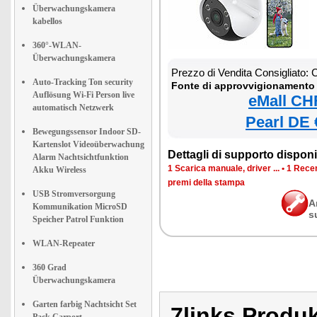
Überwachungskamera
kabellos
360°-WLAN-
Überwachungskamera
Prezzo di Vendita Consigliato:
Auto-Tracking Ton security
Fonte di approvvigionamento 
Auflösung Wi-Fi Person live
eMall CH
automatisch Netzwerk
Pearl DE 
Bewegungssensor Indoor SD-
Kartenslot Videoüberwachung
Dettagli di supporto disponib
Alarm Nachtsichtfunktion
1 Scarica manuale, driver ...
•
1 Recen
Akku Wireless
premi della stampa
USB Stromversorgung
A
Kommunikation MicroSD
s
Speicher Patrol Funktion
WLAN-Repeater
360 Grad
Überwachungskamera
Garten farbig Nachtsicht Set
7links Produ