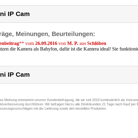
ni IP Cam
räge, Meinungen, Beurteilungen:
nbeitrag
** vom
26.09.2016
von
M. P.
aus
Schlöben
tzen die Kamera als Babyfon, dafür ist die Kamera ideal! Sie funktioni
ni IP Cam
ese Meinung entstammt unserer Kundenbefragung, die wir seit 2010 kontinuierlich als Instru
ktverbesserung durchführen. Wir befragen hierzu alle Direktkunden 21 Tage nach Kauf per E
sserungsvorschlägen mit der Lieferung sowie den bestellten Produkten.