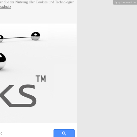
men Sie der Nutzung aller Cookies und Technologien
Hy-phen-a-tion
schutz
: