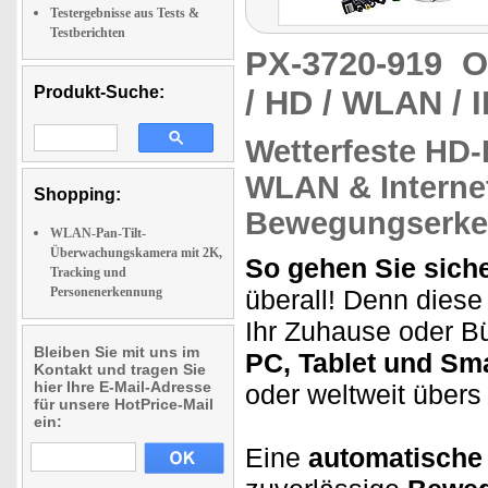
Testergebnisse aus Tests &
Testberichten
PX-3720-919
O
Produkt-Suche:
/ HD / WLAN / 
Wetterfeste HD-
WLAN
&
Interne
Shopping:
Bewegungserken
WLAN-Pan-Tilt-
Überwachungskamera mit 2K,
So gehen Sie siche
Tracking und
Personenerkennung
überall! Denn dies
Ihr Zuhause oder Bü
Bleiben Sie mit uns im
PC, Tablet und S
Kontakt und tragen Sie
hier Ihre E-Mail-Adresse
oder weltweit übers 
für unsere HotPrice-Mail
ein:
Eine
automatische 