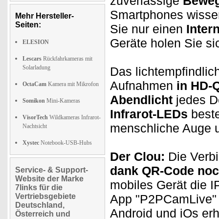
zuverlässige
Beweg
Smartphones wissen
Mehr Hersteller-
Seiten:
Sie nur einen
Inter
Geräte holen Sie si
ELESION
Lescars
Rückfahrkameras mit
Solarladung
Das lichtempfindlic
Aufnahmen
in HD-Q
OctaCam
Kamera mit Mikrofon
Abendlicht
jedes D
Somikon
Mini-Kameras
Infrarot-LEDs
beste
VisorTech
Wildkameras Infrarot-
menschliche Auge u
Nachtsicht
Xystec
Notebook-USB-Hubs
Der Clou:
Die Verbi
dank QR-Code noch
Service- & Support-
Website der Marke
mobiles Gerät die 
7links für die
Vertriebsgebiete
App "P2PCamLive" g
Deutschland,
Android und iOs erhä
Österreich und