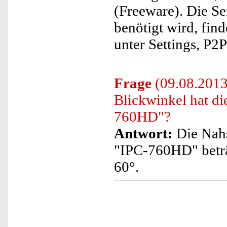
(Freeware). Die S
benötigt wird, fin
unter Settings, P2
Frage
(09.08.2013
Blickwinkel hat d
760HD"?
Antwort:
Die Nahs
"IPC-760HD" beträg
60°.