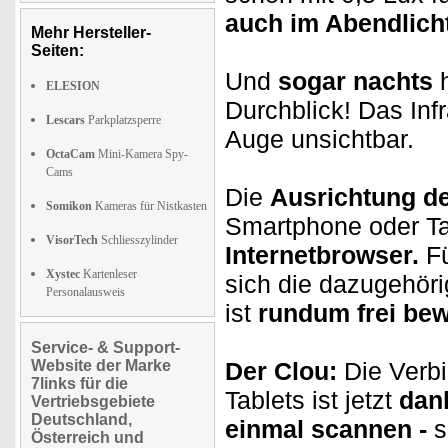
auch im Abendlich
Mehr Hersteller-
Seiten:
Und
sogar nachts
h
ELESION
Durchblick! Das Infr
Lescars
Parkplatzsperre
Auge unsichtbar.
OctaCam
Mini-Kamera Spy-
Cams
Die
Ausrichtung d
Somikon
Kameras für Nistkasten
Smartphone oder Ta
VisorTech
Schliesszylinder
Internetbrowser.
Fü
Xystec
Kartenleser
sich die dazugehör
Personalausweis
ist
rundum frei bew
Service- & Support-
Website der Marke
Der Clou:
Die Verb
7links für die
Tablets ist jetzt
dan
Vertriebsgebiete
Deutschland,
einmal scannen -
s
Österreich und