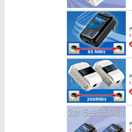
P
1
P
1
P
3