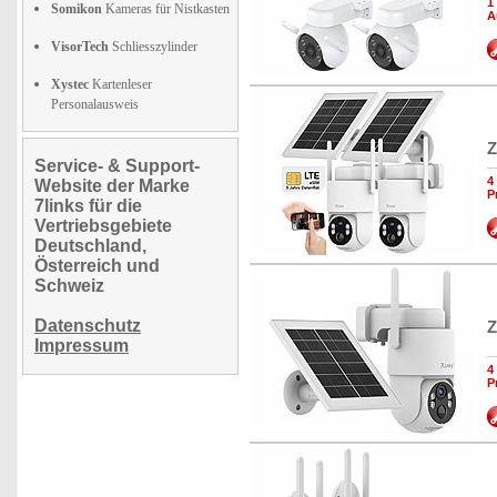
1
Somikon
Kameras für Nistkasten
A
VisorTech
Schliesszylinder
Xystec
Kartenleser
Personalausweis
Z
Service- & Support-
4
Website der Marke
P
7links für die
Vertriebsgebiete
Deutschland,
Österreich und
Schweiz
Datenschutz
Z
Impressum
4
P