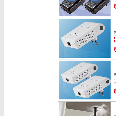
P
1
P
P
3
P