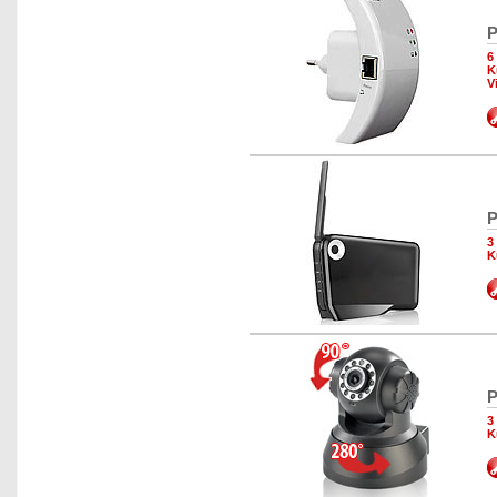
P
6
K
V
P
3
K
P
3
K