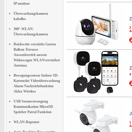
IP outdoor
Überwachungskamera
Z
kabellos
2
360°-WLAN-
A
Überwachungskamera
Reichweite verstärkt Garten
Balkon Terrasse
Aussenbereich aussen
Wohnwagen WLANverstärker
Antenna
Z
4
Bewegungssensor Indoor SD-
Kartenslot Videoüberwachung
Alarm Nachtsichtfunktion
Akku Wireless
USB Stromversorgung
Kommunikation MicroSD
Speicher Patrol Funktion
J
WLAN-Repeater
1
A