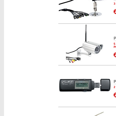
3
P
5
P
P
2