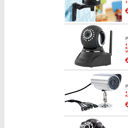
3
P
4
K
V
P
4
K