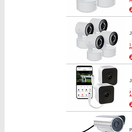
P
J
1
P
J
2
A
P