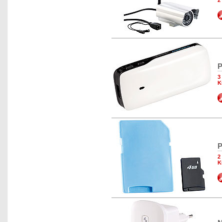
2
P
3
K
P
2
K