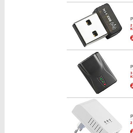
P
2
K
P
3
K
P
2