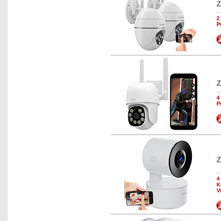
Z
2
P
Z
4
P
Z
4
K
V