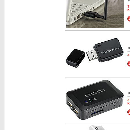
P
3
K
P
3
P
2
K