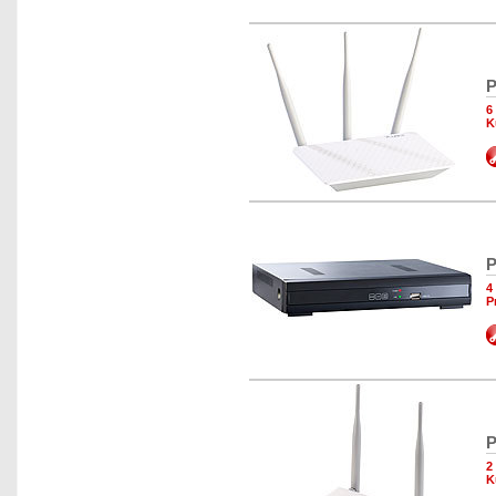
P
6
K
P
4
P
P
2
K