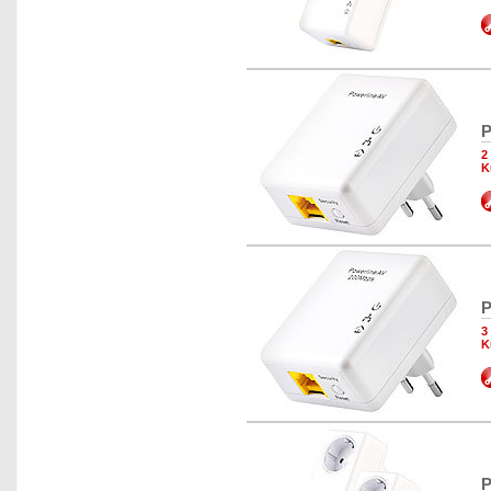
P
2
K
P
3
K
P