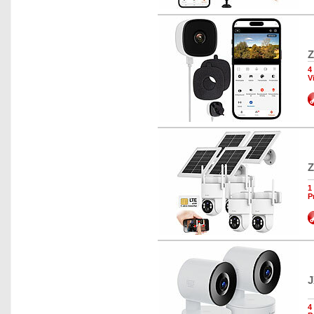
Z
4
V
Z
1
P
J
4