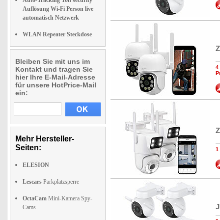
Auto-Tracking Ton security
Auflösung Wi-Fi Person live
automatisch Netzwerk
WLAN Repeater Steckdose
Z
Bleiben Sie mit uns im
4
Kontakt und tragen Sie
P
hier Ihre E-Mail-Adresse
für unsere HotPrice-Mail
ein:
Z
Mehr Hersteller-
Seiten:
1
ELESION
Lescars
Parkplatzsperre
OctaCam
Mini-Kamera Spy-
J
Cams