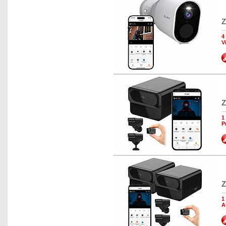
Z
4
V
Z
1
P
Z
1
A