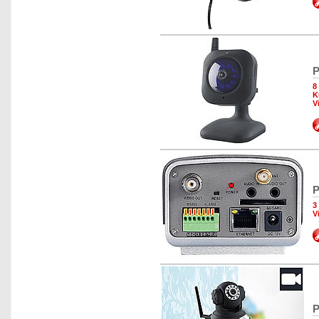
P
8
K
V
P
3
V
P