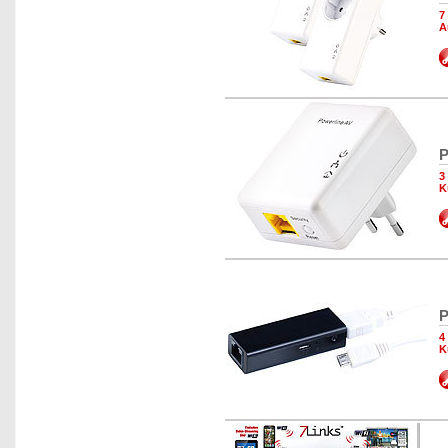
7
A
P
3
K
P
4
K