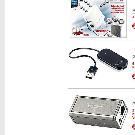
P
3
P
5
K
P
2
K
V