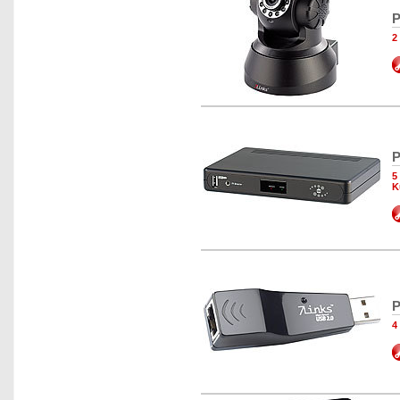
P
2
P
5
K
P
4