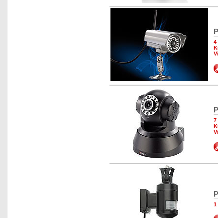
P
4
K
V
P
7
K
V
P
1