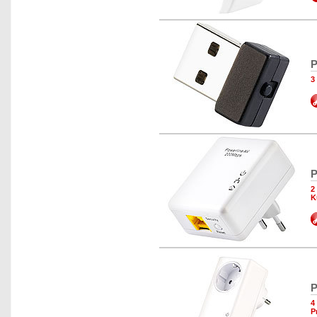
P
3
P
2
K
P
4
P