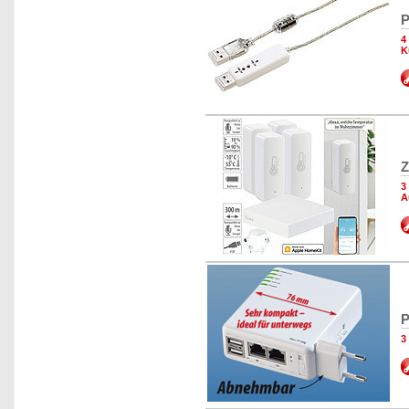
P
4
K
Z
3
A
P
3