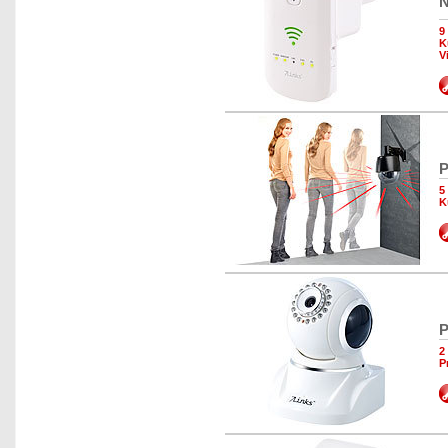
N
9
K
V
P
5
K
P
2
P