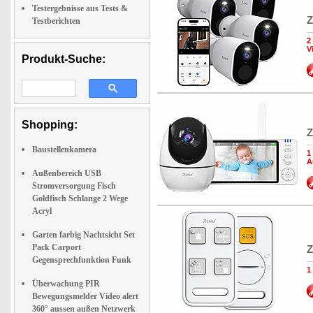
Testergebnisse aus Tests &
Z
Testberichten
2
V
Produkt-Suche:
Shopping:
Z
Baustellenkamera
1
A
Außenbereich USB
Stromversorgung Fisch
Goldfisch Schlange 2 Wege
Acryl
Garten farbig Nachtsicht Set
Pack Carport
Z
Gegensprechfunktion Funk
1
Überwachung PIR
Bewegungsmelder Video alert
360° aussen außen Netzwerk