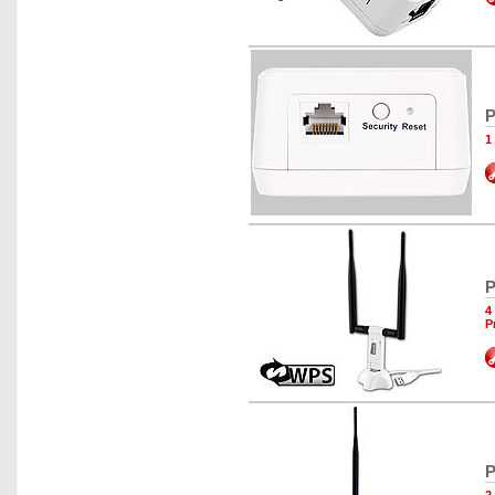
P
1
P
4
P
P