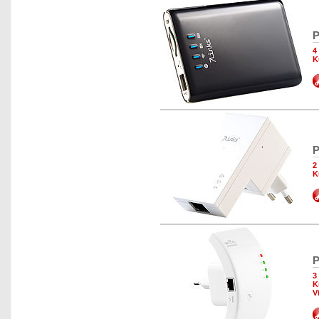
P
4
K
P
2
K
P
3
K
V