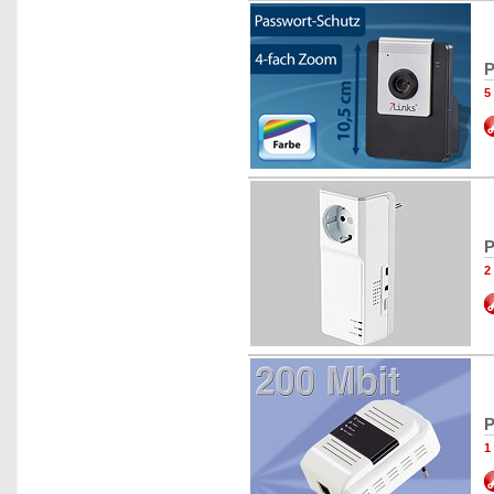
P
5
P
2
P
1