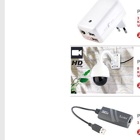
P
3
K
V
P
8
K
V
P
1