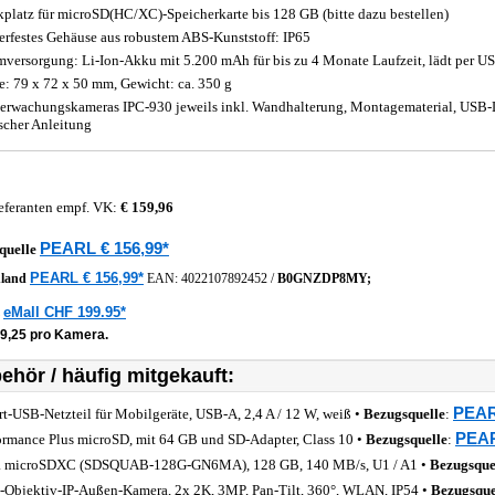
kplatz für microSD(HC/XC)-Speicherkarte bis 128 GB (bitte dazu bestellen)
erfestes Gehäuse aus robustem ABS-Kunststoff: IP65
mversorgung: Li-Ion-Akku mit 5.200 mAh für bis zu 4 Monate Laufzeit, lädt per USB
: 79 x 72 x 50 mm, Gewicht: ca. 350 g
erwachungskameras IPC-930 jeweils inkl. Wandhalterung, Montagematerial, USB
scher Anleitung
eferanten empf. VK:
€ 159,96
PEARL € 156,99*
quelle
PEARL € 156,99*
hland
EAN:
4022107892452
/
B0GNZDP8MY;
eMall CHF 199.95*
z
39,25 pro Kamera.
ehör / häufig mitgekauft:
PEAR
rt-USB-Netzteil für Mobilgeräte, USB-A, 2,4 A / 12 W, weiß •
Bezugsquelle
:
PEAR
ormance Plus microSD, mit 64 GB und SD-Adapter, Class 10 •
Bezugsquelle
:
a microSDXC (SDSQUAB-128G-GN6MA), 128 GB, 140 MB/s, U1 / A1 •
Bezugsque
-Objektiv-IP-Außen-Kamera, 2x 2K, 3MP, Pan-Tilt, 360°, WLAN, IP54 •
Bezugsque