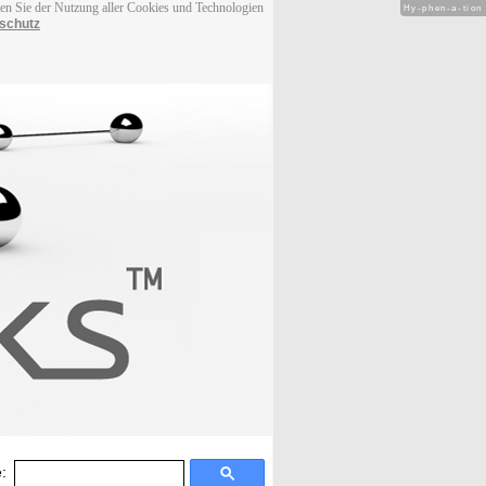
men Sie der Nutzung aller Cookies und Technologien
Hy-phen-a-tion
schutz
: