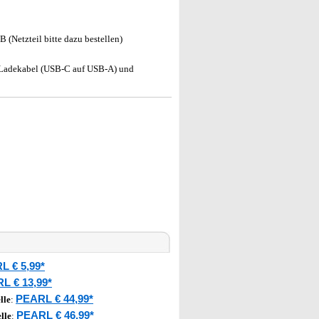
 (Netzteil bitte dazu bestellen)
-Ladekabel (USB-C auf USB-A) und
L € 5,99*
L € 13,99*
PEARL € 44,99*
lle
:
PEARL € 46,99*
lle
: