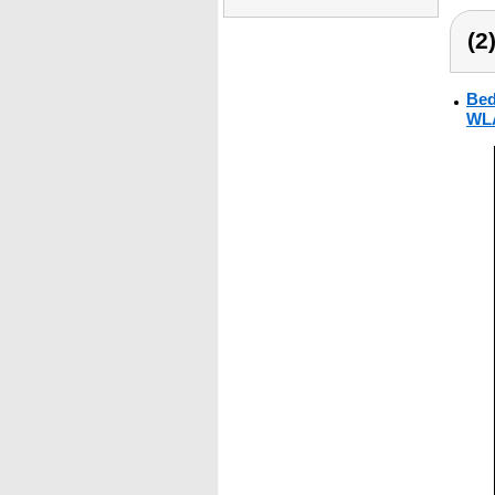
(2
Bed
WLA