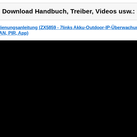
) Download Handbuch, Treiber, Videos usw.:
ienungsanleitung (ZX5859 - 7links Akku-Outdoor-IP-Überwachu
N, PIR, App)