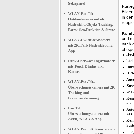
Solarpanel
Farbi
Bilder
WLAN-Pan-Tilt-
in den
Outdoorkamera mit 4K,
reagie
Nachtsicht, Objekt-Tracking,
Patrouillen-Funktion & Sirene
Komfo
und s
WLAN-IP-Fenster-Kamera
nach d
mit 2K, Farb-Nachtsicht und
ob spo
App
Hoch
Lich
Funk-Überwachungsrekorder
mit Touch-Display inkl.
Infr
Kamera
H.26
Auto
WLAN-Pan-Tilt-
Zusc
Überwachungskamera mit 2K,
WiFi
Tracking und
Personenerkennung
Kost
und 
Pan-Tilt-
Auto
Überwachungskamera mit
Akti
Akku, WLAN & App
Komp
Syst
WLAN-Pan-Tilt-Kamera mit 2
Inte