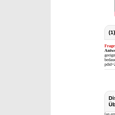
(1
Frage
Antwo
geeign
bedaue
pdid
Di
Üb
[an er