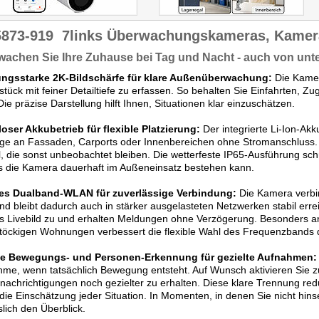
5873-919
7links Überwachungskameras, Kame
achen Sie Ihre Zuhause bei Tag und Nacht - auch von unt
ungsstarke 2K-Bildschärfe für klare Außenüberwachung:
Die Kamer
tück mit feiner Detailtiefe zu erfassen. So behalten Sie Einfahrten, Z
 Die präzise Darstellung hilft Ihnen, Situationen klar einzuschätzen.
oser Akkubetrieb für flexible Platzierung:
Der integrierte Li-Ion-Akk
ge an Fassaden, Carports oder Innenbereichen ohne Stromanschluss. 
, die sonst unbeobachtet bleiben. Die wetterfeste IP65-Ausführung sc
s die Kamera dauerhaft im Außeneinsatz bestehen kann.
les Dualband-WLAN für zuverlässige Verbindung:
Die Kamera verbin
d bleibt dadurch auch in stärker ausgelasteten Netzwerken stabil erre
s Livebild zu und erhalten Meldungen ohne Verzögerung. Besonders a
öckigen Wohnungen verbessert die flexible Wahl des Frequenzbands d
se Bewegungs- und Personen-Erkennung für gezielte Aufnahmen:
me, wenn tatsächlich Bewegung entsteht. Auf Wunsch aktivieren Sie z
achrichtigungen noch gezielter zu erhalten. Diese klare Trennung redu
die Einschätzung jeder Situation. In Momenten, in denen Sie nicht hi
slich den Überblick.