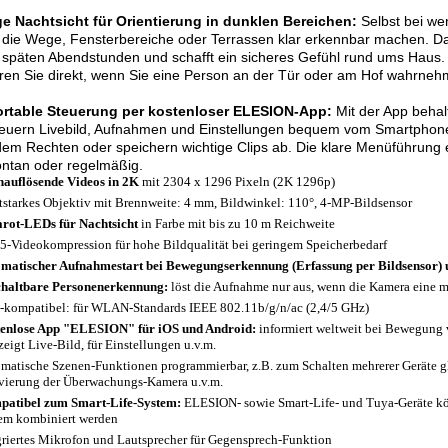
ge Nachtsicht für Orientierung in dunklen Bereichen:
Selbst bei wen
, die Wege, Fensterbereiche oder Terrassen klar erkennbar machen. D
 späten Abendstunden und schafft ein sicheres Gefühl rund ums Haus
ren Sie direkt, wenn Sie eine Person an der Tür oder am Hof wahrneh
rtable Steuerung per kostenloser ELESION-App:
Mit der App behalt
teuern Livebild, Aufnahmen und Einstellungen bequem vom Smartphone
em Rechten oder speichern wichtige Clips ab. Die klare Menüführung er
ntan oder regelmäßig.
auflösende Videos in 2K
mit 2304 x 1296 Pixeln (2K 1296p)
tstarkes Objektiv mit Brennweite: 4 mm, Bildwinkel: 110°, 4-MP-Bildsensor
arot-LEDs für Nachtsicht
in Farbe mit bis zu 10 m Reichweite
5-Videokompression für hohe Bildqualität bei geringem Speicherbedarf
matischer Aufnahmestart bei Bewegungserkennung (Erfassung per Bildsensor)
haltbare Personenerkennung:
löst die Aufnahme nur aus, wenn die Kamera eine m
-kompatibel: für WLAN-Standards IEEE 802.11b/g/n/ac (2,4/5 GHz)
enlose App "ELESION" für iOS und Android:
informiert weltweit bei Bewegung 
zeigt Live-Bild, für Einstellungen u.v.m.
matische Szenen-Funktionen programmierbar, z.B. zum Schalten mehrerer Geräte gle
vierung der Überwachungs-Kamera u.v.m.
atibel zum Smart-Life-System:
ELESION- sowie Smart-Life- und Tuya-Geräte k
em kombiniert werden
griertes Mikrofon und Lautsprecher für Gegensprech-Funktion