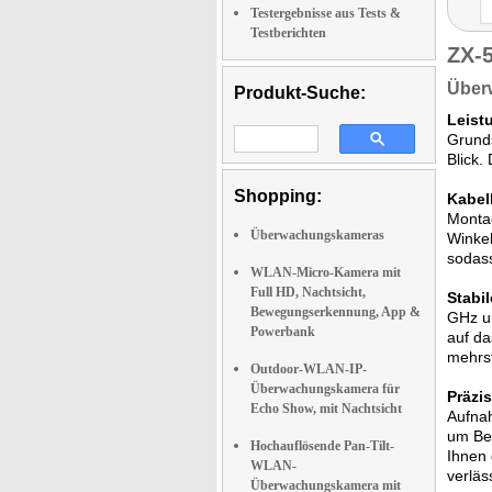
Testergebnisse aus Tests &
Testberichten
ZX-
Überw
Produkt-Suche:
Leist
Grunds
Blick.
Shopping:
Kabell
Monta
Überwachungskameras
Winkel
sodas
WLAN-Micro-Kamera mit
Full HD, Nachtsicht,
Stabi
Bewegungserkennung, App &
GHz un
Powerbank
auf da
mehrst
Outdoor-WLAN-IP-
Überwachungskamera für
Präzi
Echo Show, mit Nachtsicht
Aufnah
um Ben
Hochauflösende Pan-Tilt-
Ihnen 
WLAN-
verläs
Überwachungskamera mit