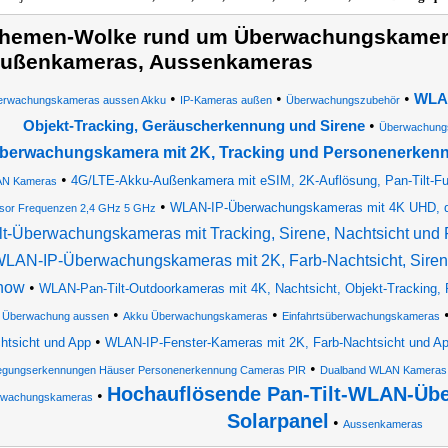
hemen-Wolke rund um Überwachungskamer
ußenkameras, Aussenkameras
•
•
•
WLAN
erwachungskameras aussen Akku
IP-Kameras außen
Überwachungszubehör
•
Objekt-Tracking, Geräuscherkennung und Sirene
Überwachung
berwachungskamera mit 2K, Tracking und Personenerken
•
4G/LTE-Akku-Außenkamera mit eSIM, 2K-Auflösung, Pan-Tilt-Fu
N Kameras
•
WLAN-IP-Überwachungskameras mit 4K UHD, d
sor Frequenzen 2,4 GHz 5 GHz
ilt-Überwachungskameras mit Tracking, Sirene, Nachtsicht und 
LAN-IP-Überwachungskameras mit 2K, Farb-Nachtsicht, Siren
how
•
WLAN-Pan-Tilt-Outdoorkameras mit 4K, Nachtsicht, Objekt-Tracking, P
•
•
Überwachung aussen
Akku Überwachungskameras
Einfahrtsüberwachungskameras
•
htsicht und App
WLAN-IP-Fenster-Kameras mit 2K, Farb-Nachtsicht und A
•
gungserkennungen Häuser Personenerkennung Cameras PIR
Dualband WLAN Kameras
Hochauflösende Pan-Tilt-WLAN-Üb
•
rwachungskameras
Solarpanel
•
Aussenkameras