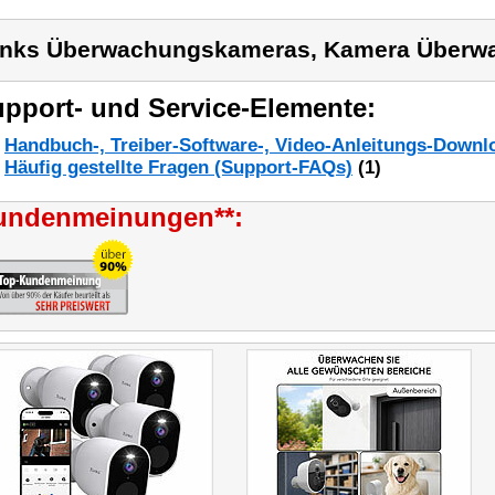
inks Überwachungskameras, Kamera Überw
pport- und Service-Elemente:
Handbuch-, Treiber-Software-, Video-Anleitungs-Downl
Häufig gestellte Fragen (Support-FAQs)
(1)
undenmeinungen**: