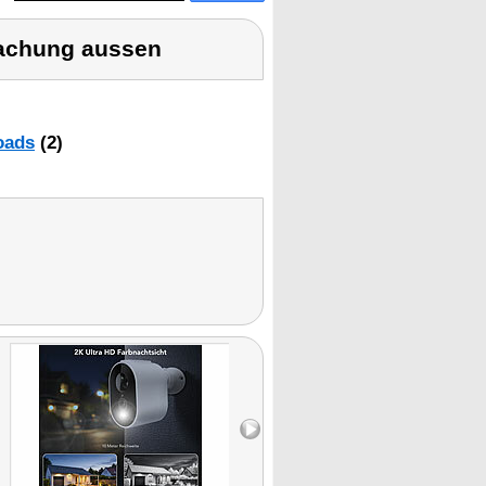
achung aussen
oads
(2)