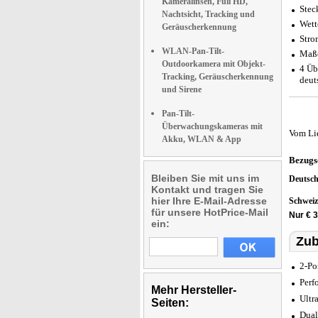
Kameralinsen, Full HD,
Stec
Nachtsicht, Tracking und
Wett
Geräuscherkennung
Stro
WLAN-Pan-Tilt-
Maße
Outdoorkamera mit Objekt-
4 Üb
Tracking, Geräuscherkennung
deut
und Sirene
Pan-Tilt-
Überwachungskameras mit
Vom Li
Akku, WLAN & App
Bezugs
Bleiben Sie mit uns im
Deutsc
Kontakt und tragen Sie
hier Ihre E-Mail-Adresse
Schwei
für unsere HotPrice-Mail
Nur € 
ein:
Zub
2-Po
Perf
Mehr Hersteller-
Ultr
Seiten:
Dual