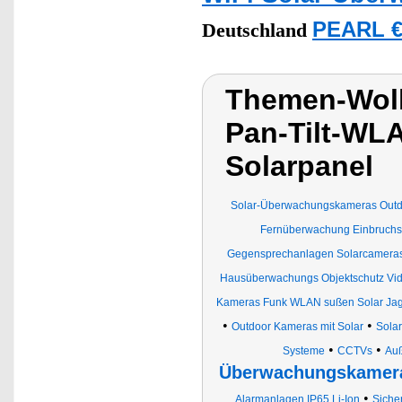
PEARL €
Deutschland
Themen-Wol
Pan-Tilt-WL
Solarpanel
Solar-Überwachungskameras Outd
Fernüberwachung Einbruchs
Gegensprechanlagen Solarcamera
Hausüberwachungs Objektschutz Vi
Kameras Funk WLAN sußen Solar Ja
•
•
Outdoor Kameras mit Solar
Sola
•
•
Systeme
CCTVs
Au
Überwachungskamera
•
Alarmanlagen IP65 Li-Ion
Siche