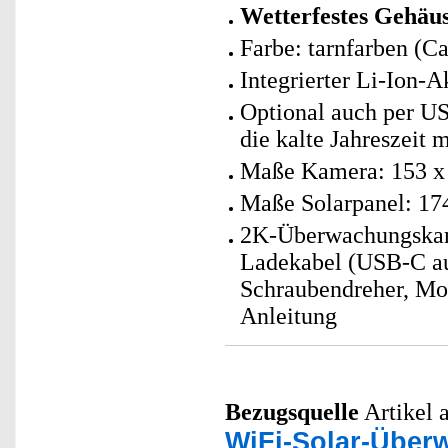
Wetterfestes Gehäu
Farbe: tarnfarben (C
Integrierter Li-Ion-
Optional auch per USB
die kalte Jahreszeit
Maße Kamera: 153 x 
Maße Solarpanel: 17
2K-Überwachungskame
Ladekabel (USB-C au
Schraubendreher, Mo
Anleitung
Bezugsquelle
Artikel a
WiFi-Solar-Übe