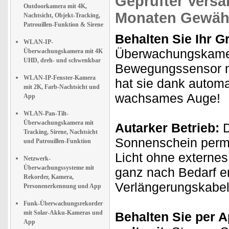
Geprüfter Versa
Outdoorkamera mit 4K,
Monaten Gewähr
Nachtsicht, Objekt-Tracking,
Patrouillen-Funktion & Sirene
Behalten Sie Ihr G
WLAN-IP-
Überwachungskamera
Überwachungskamera mit 4K
UHD, dreh- und schwenkbar
Bewegungssensor n
WLAN-IP-Fenster-Kamera
hat sie dank automa
mit 2K, Farb-Nachtsicht und
wachsames Auge!
App
WLAN-Pan-Tilt-
Überwachungskamera mit
Autarker Betrieb:
D
Tracking, Sirene, Nachtsicht
Sonnenschein perm
und Patrouillen-Funktion
Licht ohne externe
Netzwerk-
Überwachungssysteme mit
ganz nach Bedarf 
Rekorder, Kamera,
Verlängerungskabel
Personenerkennung und App
Funk-Überwachungsrekorder
mit Solar-Akku-Kameras und
Behalten Sie per A
App