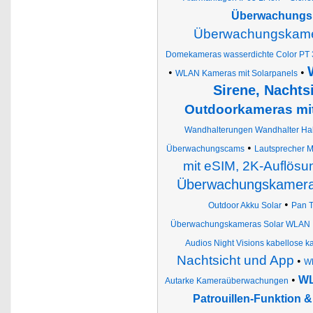
Überwachungsk
Überwachungskamer
Domekameras wasserdichte Color PT 
•
•
WLAN Kameras mit Solarpanels
Sirene, Nachts
Outdoorkameras mit
Wandhalterungen Wandhalter Ha
•
Überwachungscams
Lautsprecher M
mit eSIM, 2K-Auflösun
Überwachungskamera 
•
Outdoor Akku Solar
Pan T
Überwachungskameras Solar WLAN
Audios Night Visions kabellose k
Nachtsicht und App
•
WL
•
WL
Autarke Kameraüberwachungen
Patrouillen-Funktion &