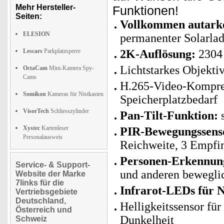
Mehr Hersteller-
Funktionen!
Seiten:
Vollkommen autarker
ELESION
permanenter Solarla
Lescars
Parkplatzsperre
2K-Auflösung:
2304 
Lichtstarkes Objekti
OctaCam
Mini-Kamera Spy-
Cams
H.265-Video-Kompress
Somikon
Kameras für Nistkasten
Speicherplatzbedarf
VisorTech
Schliesszylinder
Pan-Tilt-Funktion:
s
Xystec
Kartenleser
PIR-Bewegungssens
Personalausweis
Reichweite, 3 Empfin
Personen-Erkennung
Service- & Support-
und anderen bewegli
Website der Marke
7links für die
Infrarot-LEDs für N
Vertriebsgebiete
Deutschland,
Helligkeitssensor fü
Österreich und
Dunkelheit
Schweiz