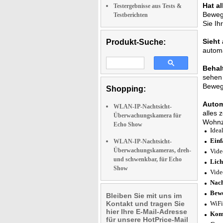
Hat a
Testergebnisse aus Tests &
Beweg
Testberichten
Sie Ih
Sieht 
Produkt-Suche:
automa
Behalt
sehen 
Bewegu
Shopping:
Autom
WLAN-IP-Nachtsicht-
alles 
Überwachungskamera für
Wohnzi
Echo Show
Idea
Einf
WLAN-IP-Nachtsicht-
Überwachungskameras, dreh-
Vide
und schwenkbar, für Echo
Lich
Show
Vide
Nach
Bewe
Bleiben Sie mit uns im
Kontakt und tragen Sie
WiFi
hier Ihre E-Mail-Adresse
Komp
für unsere HotPrice-Mail