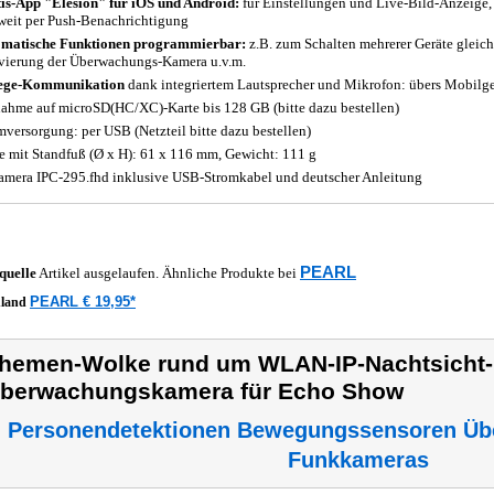
is-App "Elesion" für iOS und Android:
für Einstellungen und Live-Bild-Anzeige,
weit per Push-Benachrichtigung
matische Funktionen programmierbar:
z.B. zum Schalten mehrerer Geräte gleich
vierung der Überwachungs-Kamera u.v.m.
ege-Kommunikation
dank integriertem Lautsprecher und Mikrofon: übers Mobilgerä
ahme auf microSD(HC/XC)-Karte bis 128 GB (bitte dazu bestellen)
mversorgung: per USB (Netzteil bitte dazu bestellen)
 mit Standfuß (Ø x H): 61 x 116 mm, Gewicht: 111 g
amera IPC-295.fhd inklusive USB-Stromkabel und deutscher Anleitung
PEARL
quelle
Artikel ausgelaufen. Ähnliche Produkte bei
PEARL € 19,95*
hland
hemen-Wolke rund um WLAN-IP-Nachtsicht-
berwachungskamera für Echo Show
Personendetektionen Bewegungssensoren Üb
Funkkameras