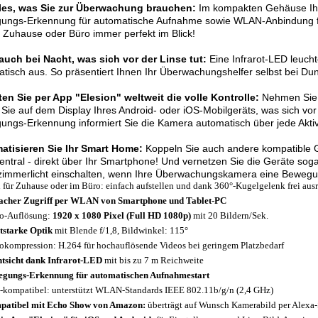
lles, was Sie zur Überwachung brauchen:
Im kompakten Gehäuse Ihr
ungs-Erkennung für automatische Aufnahme sowie WLAN-Anbindung für
r Zuhause oder Büro immer perfekt im Blick!
auch bei Nacht, was sich vor der Linse tut:
Eine Infrarot-LED leuc
tisch aus. So präsentiert Ihnen Ihr Überwachungshelfer selbst bei Dunke
en Sie per App "Elesion" weltweit die volle Kontrolle:
Nehmen Sie 
Sie auf dem Display Ihres Android- oder iOS-Mobilgeräts, was sich vo
ngs-Erkennung informiert Sie die Kamera automatisch über jede Aktivi
atisieren Sie Ihr Smart Home:
Koppeln Sie auch andere kompatible G
zentral - direkt über Ihr Smartphone! Und vernetzen Sie die Geräte sog
mmerlicht einschalten, wenn Ihre Überwachungskamera eine Bewegung
l für Zuhause oder im Büro: einfach aufstellen und dank 360°-Kugelgelenk frei aus
acher Zugriff per WLAN von Smartphone und Tablet-PC
o-Auflösung:
1920 x 1080 Pixel (Full HD 1080p)
mit 20 Bildern/Sek.
tstarke Optik
mit Blende f/1,8, Bildwinkel: 115°
okompression: H.264 für hochauflösende Videos bei geringem Platzbedarf
tsicht dank Infrarot-LED
mit bis zu 7 m Reichweite
gungs-Erkennung für automatischen Aufnahmestart
-kompatibel: unterstützt WLAN-Standards IEEE 802.11b/g/n (2,4 GHz)
atibel mit Echo Show von Amazon:
überträgt auf Wunsch Kamerabild per Alexa