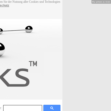
men Sie der Nutzung aller Cookies und Technologien
Hy-phen-a-tion
schutz
: