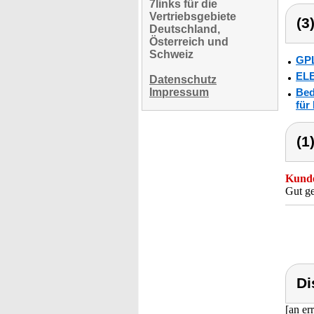
7links für die
Vertriebsgebiete
(3
Deutschland,
Österreich und
Schweiz
GPL
ELE
Datenschutz
Impressum
Bed
für
(1
Kunde
Gut ge
Di
[an er