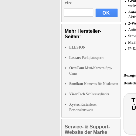
Grat
ein:
welt
Auto
Akti
2-W
Aufn
Mehr Hersteller-
Stro
Seiten:
Maße
ELESION
IP-K
Lescars
Parkplatzsperre
OctaCam
Mini-Kamera Spy-
Cams
Bezugs
Deutsc
Somikon
Kameras für Nistkasten
VisorTech
Schliesszylinder
T
Xystec
Kartenleser
Ü
Personalausweis
Service- & Support-
Website der Marke